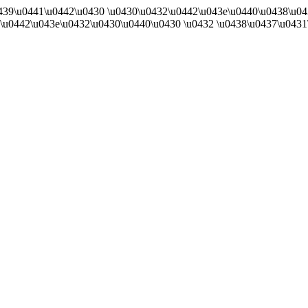
\u0439\u0441\u0442\u0430 \u0430\u0432\u0442\u043e\u0440\u0438\u0
 \u0442\u043e\u0432\u0430\u0440\u0430 \u0432 \u0438\u0437\u043