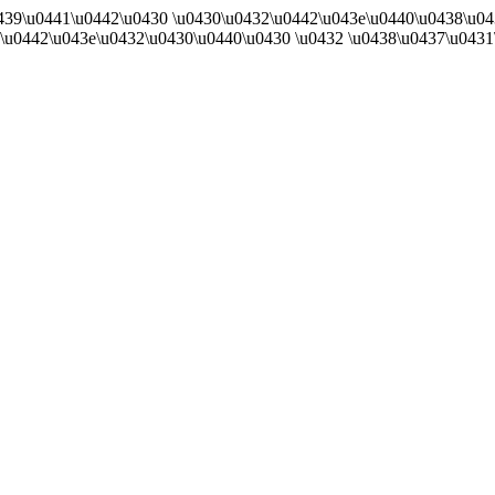
\u0439\u0441\u0442\u0430 \u0430\u0432\u0442\u043e\u0440\u0438\u0
 \u0442\u043e\u0432\u0430\u0440\u0430 \u0432 \u0438\u0437\u043