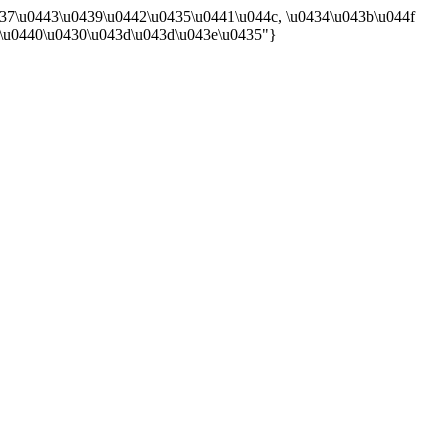
437\u0443\u0439\u0442\u0435\u0441\u044c, \u0434\u043b\u044f
1\u0440\u0430\u043d\u043d\u043e\u0435"}