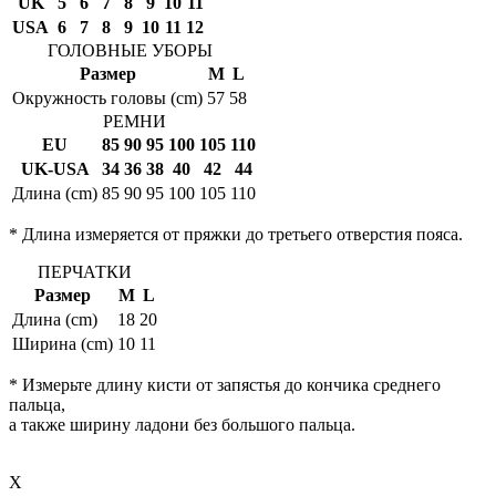
UK
5
6
7
8
9
10
11
USA
6
7
8
9
10
11
12
ГОЛОВНЫЕ УБОРЫ
Размер
M
L
Окружность головы (cm)
57
58
РЕМНИ
EU
85
90
95
100
105
110
UK-USA
34
36
38
40
42
44
Длина (cm)
85
90
95
100
105
110
* Длина измеряется от пряжки до третьего отверстия пояса.
ПЕРЧАТКИ
Размер
M
L
Длина (cm)
18
20
Ширина (cm)
10
11
* Измерьте длину кисти от запястья до кончика среднего
пальца,
а также ширину ладони без большого пальца.
X