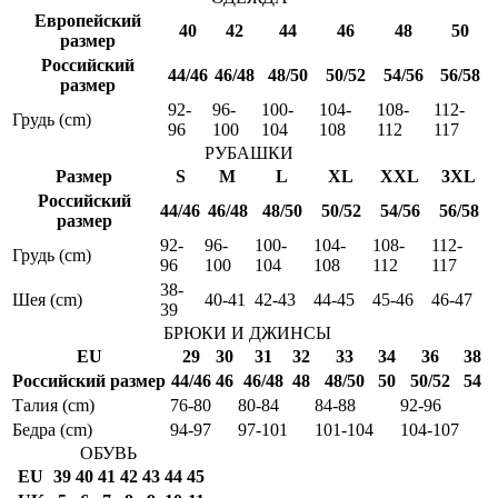
Европейский
40
42
44
46
48
50
размер
Российский
44/46
46/48
48/50
50/52
54/56
56/58
размер
92-
96-
100-
104-
108-
112-
Грудь (cm)
96
100
104
108
112
117
РУБАШКИ
Размер
S
M
L
XL
XXL
3XL
Российский
44/46
46/48
48/50
50/52
54/56
56/58
размер
92-
96-
100-
104-
108-
112-
Грудь (cm)
96
100
104
108
112
117
38-
Шея (cm)
40-41
42-43
44-45
45-46
46-47
39
БРЮКИ И ДЖИНСЫ
EU
29
30
31
32
33
34
36
38
Российский размер
44/46
46
46/48
48
48/50
50
50/52
54
Талия (cm)
76-80
80-84
84-88
92-96
Бедра (cm)
94-97
97-101
101-104
104-107
ОБУВЬ
EU
39
40
41
42
43
44
45