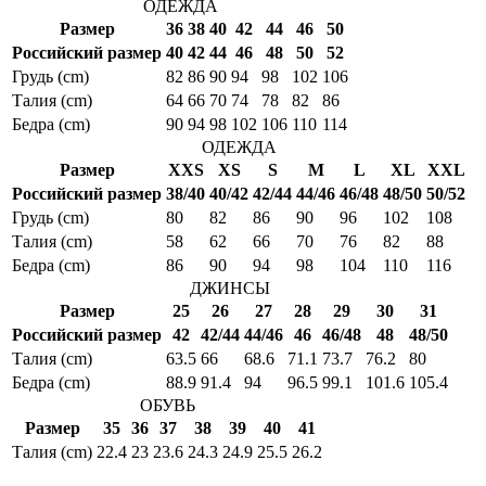
ОДЕЖДА
Размер
36
38
40
42
44
46
50
Российский размер
40
42
44
46
48
50
52
Грудь (cm)
82
86
90
94
98
102
106
Талия (cm)
64
66
70
74
78
82
86
Бедра (cm)
90
94
98
102
106
110
114
ОДЕЖДА
Размер
XXS
XS
S
M
L
XL
XXL
Российский размер
38/40
40/42
42/44
44/46
46/48
48/50
50/52
Грудь (cm)
80
82
86
90
96
102
108
Талия (cm)
58
62
66
70
76
82
88
Бедра (cm)
86
90
94
98
104
110
116
ДЖИНСЫ
Размер
25
26
27
28
29
30
31
Российский размер
42
42/44
44/46
46
46/48
48
48/50
Талия (cm)
63.5
66
68.6
71.1
73.7
76.2
80
Бедра (cm)
88.9
91.4
94
96.5
99.1
101.6
105.4
ОБУВЬ
Размер
35
36
37
38
39
40
41
Талия (cm)
22.4
23
23.6
24.3
24.9
25.5
26.2