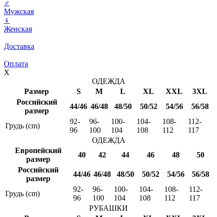
♂
Мужская
♀
Женская
Доставка
Оплата
X
ОДЕЖДА
Размер
S
M
L
XL
XXL
3XL
Российский
44/46
46/48
48/50
50/52
54/56
56/58
размер
92-
96-
100-
104-
108-
112-
Грудь (cm)
96
100
104
108
112
117
ОДЕЖДА
Европейский
40
42
44
46
48
50
размер
Российский
44/46
46/48
48/50
50/52
54/56
56/58
размер
92-
96-
100-
104-
108-
112-
Грудь (cm)
96
100
104
108
112
117
РУБАШКИ