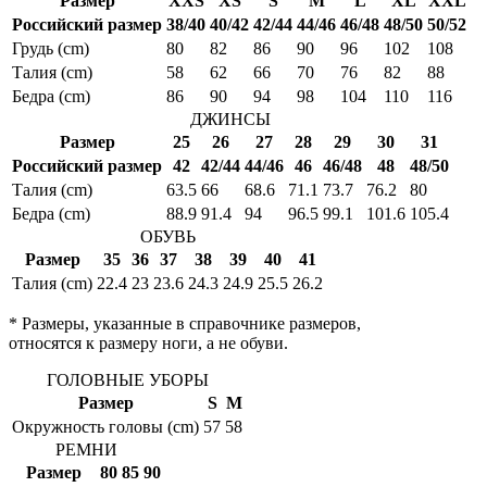
Размер
XXS
XS
S
M
L
XL
XXL
Российский размер
38/40
40/42
42/44
44/46
46/48
48/50
50/52
Грудь (cm)
80
82
86
90
96
102
108
Талия (cm)
58
62
66
70
76
82
88
Бедра (cm)
86
90
94
98
104
110
116
ДЖИНСЫ
Размер
25
26
27
28
29
30
31
Российский размер
42
42/44
44/46
46
46/48
48
48/50
Талия (cm)
63.5
66
68.6
71.1
73.7
76.2
80
Бедра (cm)
88.9
91.4
94
96.5
99.1
101.6
105.4
ОБУВЬ
Размер
35
36
37
38
39
40
41
Талия (cm)
22.4
23
23.6
24.3
24.9
25.5
26.2
* Размеры, указанные в справочнике размеров,
относятся к размеру ноги, а не обуви.
ГОЛОВНЫЕ УБОРЫ
Размер
S
M
Окружность головы (cm)
57
58
РЕМНИ
Размер
80
85
90