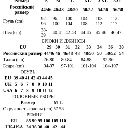
Размер
S
M
L
XL
XXL
3XL
Российский
44/46
46/48
48/50
50/52
54/56
56/58
размер
92-
96-
100-
104-
108-
112-
Грудь (cm)
96
100
104
108
112
117
38-
Шея (cm)
40-41
42-43
44-45
45-46
46-47
39
БРЮКИ И ДЖИНСЫ
EU
29
30
31
32
33
34
36
38
Российский размер
44/46
46
46/48
48
48/50
50
50/52
54
Талия (cm)
76-80
80-84
84-88
92-96
Бедра (cm)
94-97
97-101
101-104
104-107
ОБУВЬ
EU
39
40
41
42
43
44
45
UK
5
6
7
8
9
10
11
USA
6
7
8
9
10
11
12
ГОЛОВНЫЕ УБОРЫ
Размер
M
L
Окружность головы (cm)
57
58
РЕМНИ
EU
85
90
95
100
105
110
UK-USA
34
36
38
40
42
44