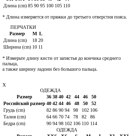
Длина (cm)
85
90
95
100
105
110
* Длина измеряется от пряжки до третьего отверстия пояса.
ПЕРЧАТКИ
Размер
M
L
Длина (cm)
18
20
Ширина (cm)
10
11
* Измерьте длину кисти от запястья до кончика среднего
пальца,
а также ширину ладони без большого пальца.
X
ОДЕЖДА
Размер
36
38
40
42
44
46
50
Российский размер
40
42
44
46
48
50
52
Грудь (cm)
82
86
90
94
98
102
106
Талия (cm)
64
66
70
74
78
82
86
Бедра (cm)
90
94
98
102
106
110
114
ОДЕЖДА