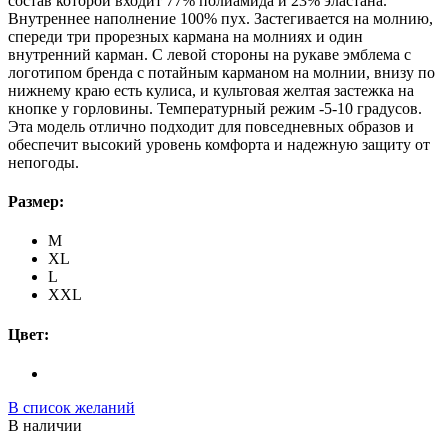
состав которой входит 77% полиамида и 23% эластана.
Внутреннее наполнение 100% пух. Застегивается на молнию,
спереди три прорезных кармана на молниях и один
внутренний карман. С левой стороны на рукаве эмблема с
логотипом бренда с потайным карманом на молнии, внизу по
нижнему краю есть кулиса, и культовая желтая застежка на
кнопке у горловины. Температурный режим -5-10 градусов.
Эта модель отлично подходит для повседневных образов и
обеспечит высокий уровень комфорта и надежную защиту от
непогоды.
Размер:
M
XL
L
XXL
Цвет:
В список желаний
В наличии