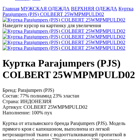
Главная
МУЖСКАЯ ОДЕЖДА
ВЕРХНЯЯ ОДЕЖДА
Куртка
Parajumpers (PJS) COLBERT 25WMPMPULD02
Наведите курсор на картинку для увеличения
Куртка Parajumpers (PJS)
COLBERT 25WMPMPULD02
Бренд:
Parajumpers (PJS)
Состав:
77% полиамид 23% эластан
Страна:
ИНДОНЕЗИЯ
Артикул:
COLBERT 25WMPMPULD02
Наполнение:
100% пух
Куртка от итальянского бренда Parajumpers (PJS). Модель
прямого кроя с капюшоном, выполнена из легкой
ветрозащитной ткани с водоотталкивающей пропиткой в