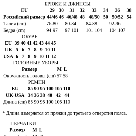
БРЮКИ И ДЖИНСЫ
EU
29
30
31
32
33
34
36
38
Российский размер
44/46
46
46/48
48
48/50
50
50/52
54
Талия (cm)
76-80
80-84
84-88
92-96
Бедра (cm)
94-97
97-101
101-104
104-107
ОБУВЬ
EU
39
40
41
42
43
44
45
UK
5
6
7
8
9
10
11
USA
6
7
8
9
10
11
12
ГОЛОВНЫЕ УБОРЫ
Размер
M
L
Окружность головы (cm)
57
58
РЕМНИ
EU
85
90
95
100
105
110
UK-USA
34
36
38
40
42
44
Длина (cm)
85
90
95
100
105
110
* Длина измеряется от пряжки до третьего отверстия пояса.
ПЕРЧАТКИ
Размер
M
L