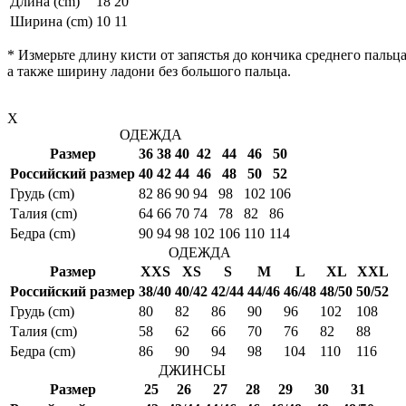
Длина (cm)
18
20
Ширина (cm)
10
11
* Измерьте длину кисти от запястья до кончика среднего пальца
а также ширину ладони без большого пальца.
X
ОДЕЖДА
Размер
36
38
40
42
44
46
50
Российский размер
40
42
44
46
48
50
52
Грудь (cm)
82
86
90
94
98
102
106
Талия (cm)
64
66
70
74
78
82
86
Бедра (cm)
90
94
98
102
106
110
114
ОДЕЖДА
Размер
XXS
XS
S
M
L
XL
XXL
Российский размер
38/40
40/42
42/44
44/46
46/48
48/50
50/52
Грудь (cm)
80
82
86
90
96
102
108
Талия (cm)
58
62
66
70
76
82
88
Бедра (cm)
86
90
94
98
104
110
116
ДЖИНСЫ
Размер
25
26
27
28
29
30
31