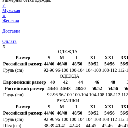
Размерная сетка одежды:
♂
Мужская
♀
Женская
Доставка
Оплата
X
ОДЕЖДА
Размер
S
M
L
XL
XXL
3X
Российский размер
44/46
46/48
48/50
50/52
54/56
56/
Грудь (cm)
92-96
96-100
100-104
104-108
108-112
112-
ОДЕЖДА
Европейский размер
40
42
44
46
48
Российский размер
44/46
46/48
48/50
50/52
54/56
56
Грудь (cm)
92-96
96-100
100-104
104-108
108-112
112
РУБАШКИ
Размер
S
M
L
XL
XXL
3X
Российский размер
44/46
46/48
48/50
50/52
54/56
56/
Грудь (cm)
92-96
96-100
100-104
104-108
108-112
112-
Шея (cm)
38-39
40-41
42-43
44-45
45-46
46-4