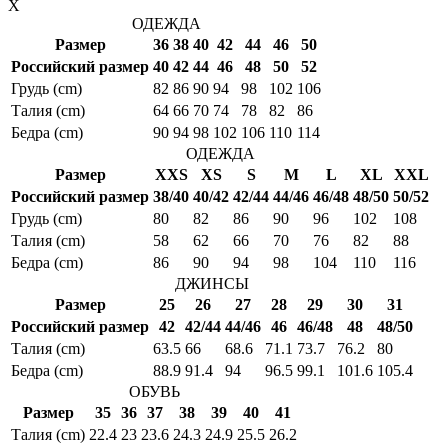
X
ОДЕЖДА
Размер
36
38
40
42
44
46
50
Российский размер
40
42
44
46
48
50
52
Грудь (cm)
82
86
90
94
98
102
106
Талия (cm)
64
66
70
74
78
82
86
Бедра (cm)
90
94
98
102
106
110
114
ОДЕЖДА
Размер
XXS
XS
S
M
L
XL
XXL
Российский размер
38/40
40/42
42/44
44/46
46/48
48/50
50/52
Грудь (cm)
80
82
86
90
96
102
108
Талия (cm)
58
62
66
70
76
82
88
Бедра (cm)
86
90
94
98
104
110
116
ДЖИНСЫ
Размер
25
26
27
28
29
30
31
Российский размер
42
42/44
44/46
46
46/48
48
48/50
Талия (cm)
63.5
66
68.6
71.1
73.7
76.2
80
Бедра (cm)
88.9
91.4
94
96.5
99.1
101.6
105.4
ОБУВЬ
Размер
35
36
37
38
39
40
41
Талия (cm)
22.4
23
23.6
24.3
24.9
25.5
26.2