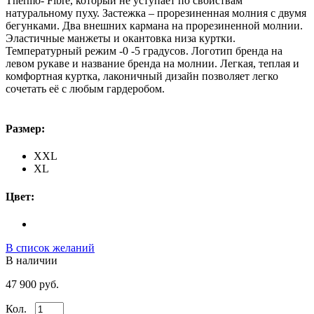
Thermo- Fibre, который не уступает по свойствам
натуральному пуху. Застежка – прорезиненная молния с двумя
бегунками. Два внешних кармана на прорезиненной молнии.
Эластичные манжеты и окантовка низа куртки.
Температурный режим -0 -5 градусов. Логотип бренда на
левом рукаве и название бренда на молнии. Легкая, теплая и
комфортная куртка, лаконичный дизайн позволяет легко
сочетать её с любым гардеробом.
Размер:
XXL
XL
Цвет:
В список желаний
В наличии
47 900 руб.
Кол.