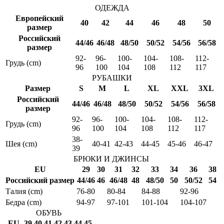
ОДЕЖДА
Европейский
40
42
44
46
48
50
размер
Российский
44/46
46/48
48/50
50/52
54/56
56/58
размер
92-
96-
100-
104-
108-
112-
Грудь (cm)
96
100
104
108
112
117
РУБАШКИ
Размер
S
M
L
XL
XXL
3XL
Российский
44/46
46/48
48/50
50/52
54/56
56/58
размер
92-
96-
100-
104-
108-
112-
Грудь (cm)
96
100
104
108
112
117
38-
Шея (cm)
40-41
42-43
44-45
45-46
46-47
39
БРЮКИ И ДЖИНСЫ
EU
29
30
31
32
33
34
36
38
Российский размер
44/46
46
46/48
48
48/50
50
50/52
54
Талия (cm)
76-80
80-84
84-88
92-96
Бедра (cm)
94-97
97-101
101-104
104-107
ОБУВЬ
EU
39
40
41
42
43
44
45