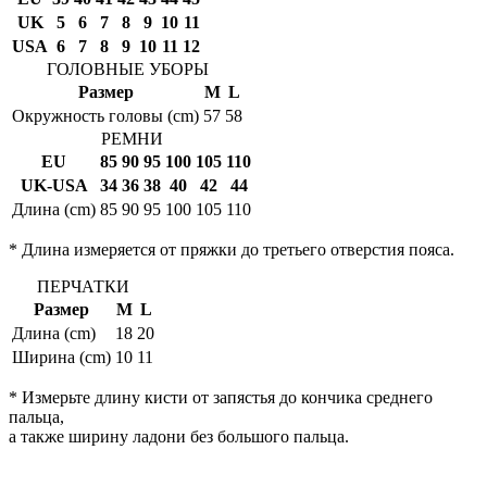
UK
5
6
7
8
9
10
11
USA
6
7
8
9
10
11
12
ГОЛОВНЫЕ УБОРЫ
Размер
M
L
Окружность головы (cm)
57
58
РЕМНИ
EU
85
90
95
100
105
110
UK-USA
34
36
38
40
42
44
Длина (cm)
85
90
95
100
105
110
* Длина измеряется от пряжки до третьего отверстия пояса.
ПЕРЧАТКИ
Размер
M
L
Длина (cm)
18
20
Ширина (cm)
10
11
* Измерьте длину кисти от запястья до кончика среднего
пальца,
а также ширину ладони без большого пальца.