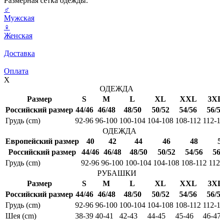
Размерная сетка одежды:
♂
Мужская
♀
Женская
Доставка
Оплата
X
ОДЕЖДА
Размер
S
M
L
XL
XXL
3X
Российский размер
44/46
46/48
48/50
50/52
54/56
56/
Грудь (cm)
92-96
96-100
100-104
104-108
108-112
112-
ОДЕЖДА
Европейский размер
40
42
44
46
48
Российский размер
44/46
46/48
48/50
50/52
54/56
56
Грудь (cm)
92-96
96-100
100-104
104-108
108-112
112
РУБАШКИ
Размер
S
M
L
XL
XXL
3X
Российский размер
44/46
46/48
48/50
50/52
54/56
56/
Грудь (cm)
92-96
96-100
100-104
104-108
108-112
112-
Шея (cm)
38-39
40-41
42-43
44-45
45-46
46-4