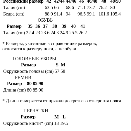
Российский размер
42
42/44
44/46
46
46/48
48
48/50
Талия (cm)
63.5
66
68.6
71.1
73.7
76.2
80
Бедра (cm)
88.9
91.4
94
96.5
99.1
101.6
105.4
ОБУВЬ
Размер
35
36
37
38
39
40
41
Талия (cm)
22.4
23
23.6
24.3
24.9
25.5
26.2
* Размеры, указанные в справочнике размеров,
относятся к размеру ноги, а не обуви.
ГОЛОВНЫЕ УБОРЫ
Размер
S
M
Окружность головы (cm)
57
58
РЕМНИ
Размер
80
85
90
Длина (cm)
80
85
90
* Длина измеряется от пряжки до третьего отверстия пояса
ПЕРЧАТКИ
Размер
M
L
Окружность кисти* (cm)
18
19.5