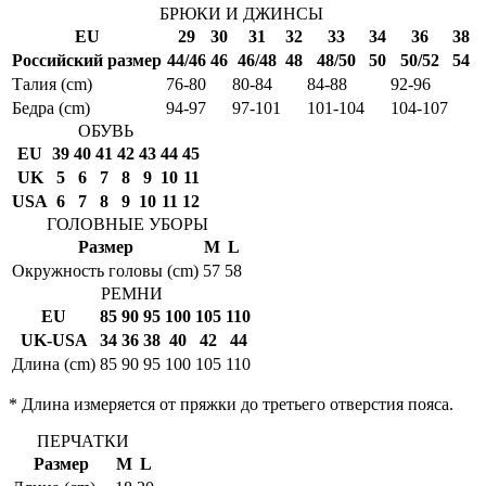
БРЮКИ И ДЖИНСЫ
EU
29
30
31
32
33
34
36
38
Российский размер
44/46
46
46/48
48
48/50
50
50/52
54
Талия (cm)
76-80
80-84
84-88
92-96
Бедра (cm)
94-97
97-101
101-104
104-107
ОБУВЬ
EU
39
40
41
42
43
44
45
UK
5
6
7
8
9
10
11
USA
6
7
8
9
10
11
12
ГОЛОВНЫЕ УБОРЫ
Размер
M
L
Окружность головы (cm)
57
58
РЕМНИ
EU
85
90
95
100
105
110
UK-USA
34
36
38
40
42
44
Длина (cm)
85
90
95
100
105
110
* Длина измеряется от пряжки до третьего отверстия пояса.
ПЕРЧАТКИ
Размер
M
L