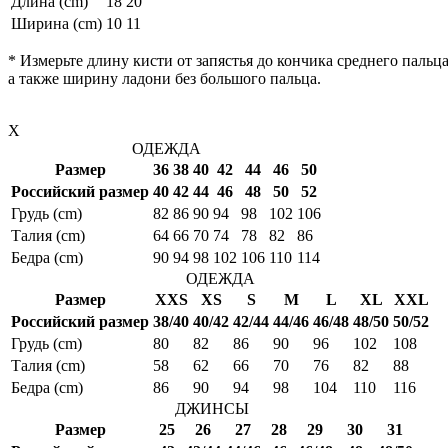
Длина (cm)
18
20
Ширина (cm)
10
11
* Измерьте длину кисти от запястья до кончика среднего пальца
а также ширину ладони без большого пальца.
X
ОДЕЖДА
Размер
36
38
40
42
44
46
50
Российский размер
40
42
44
46
48
50
52
Грудь (cm)
82
86
90
94
98
102
106
Талия (cm)
64
66
70
74
78
82
86
Бедра (cm)
90
94
98
102
106
110
114
ОДЕЖДА
Размер
XXS
XS
S
M
L
XL
XXL
Российский размер
38/40
40/42
42/44
44/46
46/48
48/50
50/52
Грудь (cm)
80
82
86
90
96
102
108
Талия (cm)
58
62
66
70
76
82
88
Бедра (cm)
86
90
94
98
104
110
116
ДЖИНСЫ
Размер
25
26
27
28
29
30
31