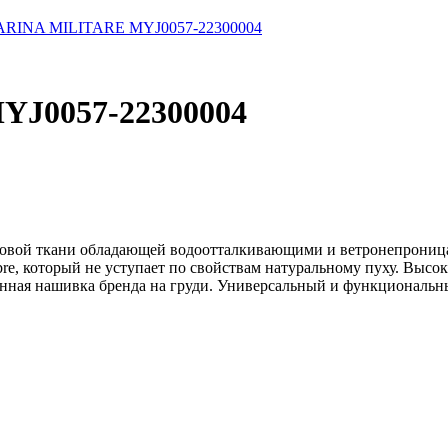
ARINA MILITARE MYJ0057-22300004
J0057-22300004
новой ткани обладающей водоотталкивающими и ветронепрониц
bre, который не уступает по свойствам натуральному пуху. Выс
нная нашивка бренда на груди. Универсальный и функциональны