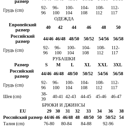
размер
92-
96-
100-
104-
108-
112-
Грудь (cm)
96
100
104
108
112
117
ОДЕЖДА
Европейский
40
42
44
46
48
50
размер
Российский
44/46
46/48
48/50
50/52
54/56
56/58
размер
92-
96-
100-
104-
108-
112-
Грудь (cm)
96
100
104
108
112
117
РУБАШКИ
Размер
S
M
L
XL
XXL
3XL
Российский
44/46
46/48
48/50
50/52
54/56
56/58
размер
92-
96-
100-
104-
108-
112-
Грудь (cm)
96
100
104
108
112
117
38-
Шея (cm)
40-41
42-43
44-45
45-46
46-47
39
БРЮКИ И ДЖИНСЫ
EU
29
30
31
32
33
34
36
38
Российский размер
44/46
46
46/48
48
48/50
50
50/52
54
Талия (cm)
76-80
80-84
84-88
92-96