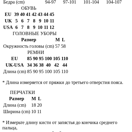
Бедра (cm)
94-97
97-101
101-104
104-107
ОБУВЬ
EU
39
40
41
42
43
44
45
UK
5
6
7
8
9
10
11
USA
6
7
8
9
10
11
12
ГОЛОВНЫЕ УБОРЫ
Размер
M
L
Окружность головы (cm)
57
58
РЕМНИ
EU
85
90
95
100
105
110
UK-USA
34
36
38
40
42
44
Длина (cm)
85
90
95
100
105
110
* Длина измеряется от пряжки до третьего отверстия пояса.
ПЕРЧАТКИ
Размер
M
L
Длина (cm)
18
20
Ширина (cm)
10
11
* Измерьте длину кисти от запястья до кончика среднего
пальца,