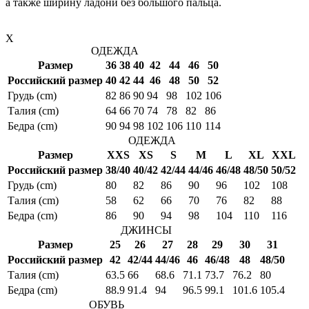
а также ширину ладони без большого пальца.
X
ОДЕЖДА
Размер
36
38
40
42
44
46
50
Российский размер
40
42
44
46
48
50
52
Грудь (cm)
82
86
90
94
98
102
106
Талия (cm)
64
66
70
74
78
82
86
Бедра (cm)
90
94
98
102
106
110
114
ОДЕЖДА
Размер
XXS
XS
S
M
L
XL
XXL
Российский размер
38/40
40/42
42/44
44/46
46/48
48/50
50/52
Грудь (cm)
80
82
86
90
96
102
108
Талия (cm)
58
62
66
70
76
82
88
Бедра (cm)
86
90
94
98
104
110
116
ДЖИНСЫ
Размер
25
26
27
28
29
30
31
Российский размер
42
42/44
44/46
46
46/48
48
48/50
Талия (cm)
63.5
66
68.6
71.1
73.7
76.2
80
Бедра (cm)
88.9
91.4
94
96.5
99.1
101.6
105.4
ОБУВЬ