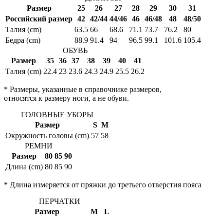
Размер
25
26
27
28
29
30
31
Российский размер
42
42/44
44/46
46
46/48
48
48/50
Талия (cm)
63.5
66
68.6
71.1
73.7
76.2
80
Бедра (cm)
88.9
91.4
94
96.5
99.1
101.6
105.4
ОБУВЬ
Размер
35
36
37
38
39
40
41
Талия (cm)
22.4
23
23.6
24.3
24.9
25.5
26.2
* Размеры, указанные в справочнике размеров,
относятся к размеру ноги, а не обуви.
ГОЛОВНЫЕ УБОРЫ
Размер
S
M
Окружность головы (cm)
57
58
РЕМНИ
Размер
80
85
90
Длина (cm)
80
85
90
* Длина измеряется от пряжки до третьего отверстия пояса
ПЕРЧАТКИ
Размер
M
L