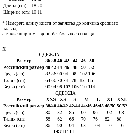
Длина (cm)
18
20
Ширина (cm)
10
11
* Измерьте длину кисти от запястья до кончика среднего
пальца,
а также ширину ладони без большого пальца.
X
ОДЕЖДА
Размер
36
38
40
42
44
46
50
Российский размер
40
42
44
46
48
50
52
Грудь (cm)
82
86
90
94
98
102
106
Талия (cm)
64
66
70
74
78
82
86
Бедра (cm)
90
94
98
102
106
110
114
ОДЕЖДА
Размер
XXS
XS
S
M
L
XL
XXL
Российский размер
38/40
40/42
42/44
44/46
46/48
48/50
50/52
Грудь (cm)
80
82
86
90
96
102
108
Талия (cm)
58
62
66
70
76
82
88
Бедра (cm)
86
90
94
98
104
110
116
ДЖИНСЫ