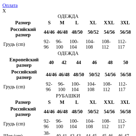
Оплата
X
ОДЕЖДА
Размер
S
M
L
XL
XXL
3XL
Российский
44/46
46/48
48/50
50/52
54/56
56/58
размер
92-
96-
100-
104-
108-
112-
Грудь (cm)
96
100
104
108
112
117
ОДЕЖДА
Европейский
40
42
44
46
48
50
размер
Российский
44/46
46/48
48/50
50/52
54/56
56/58
размер
92-
96-
100-
104-
108-
112-
Грудь (cm)
96
100
104
108
112
117
РУБАШКИ
Размер
S
M
L
XL
XXL
3XL
Российский
44/46
46/48
48/50
50/52
54/56
56/58
размер
92-
96-
100-
104-
108-
112-
Грудь (cm)
96
100
104
108
112
117
38-
Шея (cm)
40-41
42-43
44-45
45-46
46-47