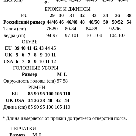
39
БРЮКИ И ДЖИНСЫ
EU
29
30
31
32
33
34
36
38
Российский размер
44/46
46
46/48
48
48/50
50
50/52
54
Талия (cm)
76-80
80-84
84-88
92-96
Бедра (cm)
94-97
97-101
101-104
104-107
ОБУВЬ
EU
39
40
41
42
43
44
45
UK
5
6
7
8
9
10
11
USA
6
7
8
9
10
11
12
ГОЛОВНЫЕ УБОРЫ
Размер
M
L
Окружность головы (cm)
57
58
РЕМНИ
EU
85
90
95
100
105
110
UK-USA
34
36
38
40
42
44
Длина (cm)
85
90
95
100
105
110
* Длина измеряется от пряжки до третьего отверстия пояса.
ПЕРЧАТКИ
Размер
M
L