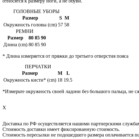
относятся к размеру ноги, а не обуви.
ГОЛОВНЫЕ УБОРЫ
Размер
S
M
Окружность головы (cm)
57
58
РЕМНИ
Размер
80
85
90
Длина (cm)
80
85
90
* Длина измеряется от пряжки до третьего отверстия пояса
ПЕРЧАТКИ
Размер
M
L
Окружность кисти* (cm)
18
19.5
*Измерьте окружность своей ладони без большого пальца, не с
X
Доставка по РФ осуществляется нашими партнерскими служба
Стоимость доставки имеет фиксированную стоимость.
Стоимость пересылки не подошедшего размера оплачивается п