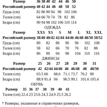
Размер
36
38
40
42
44
46
50
Российский размер
40
42
44
46
48
50
52
Грудь (cm)
82
86
90
94
98
102
106
Талия (cm)
64
66
70
74
78
82
86
Бедра (cm)
90
94
98
102
106
110
114
ОДЕЖДА
Размер
XXS
XS
S
M
L
XL
XXL
Российский размер
38/40
40/42
42/44
44/46
46/48
48/50
50/52
Грудь (cm)
80
82
86
90
96
102
108
Талия (cm)
58
62
66
70
76
82
88
Бедра (cm)
86
90
94
98
104
110
116
ДЖИНСЫ
Размер
25
26
27
28
29
30
31
Российский размер
42
42/44
44/46
46
46/48
48
48/50
Талия (cm)
63.5
66
68.6
71.1
73.7
76.2
80
Бедра (cm)
88.9
91.4
94
96.5
99.1
101.6
105.4
ОБУВЬ
Размер
35
36
37
38
39
40
41
Талия (cm)
22.4
23
23.6
24.3
24.9
25.5
26.2
* Размеры, указанные в справочнике размеров,