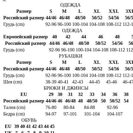
ОДЕЖДА
Размер
S
M
L
XL
XXL
3X
Российский размер
44/46
46/48
48/50
50/52
54/56
56/
Грудь (cm)
92-96
96-100
100-104
104-108
108-112
112-
ОДЕЖДА
Европейский размер
40
42
44
46
48
Российский размер
44/46
46/48
48/50
50/52
54/56
56
Грудь (cm)
92-96
96-100
100-104
104-108
108-112
112
РУБАШКИ
Размер
S
M
L
XL
XXL
3X
Российский размер
44/46
46/48
48/50
50/52
54/56
56/
Грудь (cm)
92-96
96-100
100-104
104-108
108-112
112-
Шея (cm)
38-39
40-41
42-43
44-45
45-46
46-4
БРЮКИ И ДЖИНСЫ
EU
29
30
31
32
33
34
36
38
Российский размер
44/46
46
46/48
48
48/50
50
50/52
54
Талия (cm)
76-80
80-84
84-88
92-96
Бедра (cm)
94-97
97-101
101-104
104-107
ОБУВЬ
EU
39
40
41
42
43
44
45
UK
5
6
7
8
9
10
11