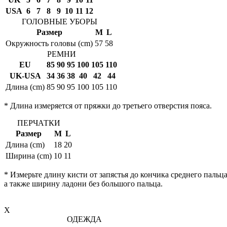
USA
6
7
8
9
10
11
12
ГОЛОВНЫЕ УБОРЫ
Размер
M
L
Окружность головы (cm)
57
58
РЕМНИ
EU
85
90
95
100
105
110
UK-USA
34
36
38
40
42
44
Длина (cm)
85
90
95
100
105
110
* Длина измеряется от пряжки до третьего отверстия пояса.
ПЕРЧАТКИ
Размер
M
L
Длина (cm)
18
20
Ширина (cm)
10
11
* Измерьте длину кисти от запястья до кончика среднего пальца
а также ширину ладони без большого пальца.
X
ОДЕЖДА