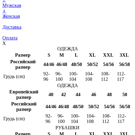
Мужская
♀
Женская
Доставка
Оплата
X
ОДЕЖДА
Размер
S
M
L
XL
XXL
3XL
Российский
44/46
46/48
48/50
50/52
54/56
56/58
размер
92-
96-
100-
104-
108-
112-
Грудь (cm)
96
100
104
108
112
117
ОДЕЖДА
Европейский
40
42
44
46
48
50
размер
Российский
44/46
46/48
48/50
50/52
54/56
56/58
размер
92-
96-
100-
104-
108-
112-
Грудь (cm)
96
100
104
108
112
117
РУБАШКИ
Размер
S
M
L
XL
XXL
3XL