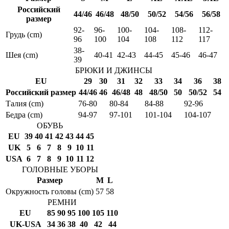
Российский
44/46
46/48
48/50
50/52
54/56
56/58
размер
92-
96-
100-
104-
108-
112-
Грудь (cm)
96
100
104
108
112
117
38-
Шея (cm)
40-41
42-43
44-45
45-46
46-47
39
БРЮКИ И ДЖИНСЫ
EU
29
30
31
32
33
34
36
38
Российский размер
44/46
46
46/48
48
48/50
50
50/52
54
Талия (cm)
76-80
80-84
84-88
92-96
Бедра (cm)
94-97
97-101
101-104
104-107
ОБУВЬ
EU
39
40
41
42
43
44
45
UK
5
6
7
8
9
10
11
USA
6
7
8
9
10
11
12
ГОЛОВНЫЕ УБОРЫ
Размер
M
L
Окружность головы (cm)
57
58
РЕМНИ
EU
85
90
95
100
105
110
UK-USA
34
36
38
40
42
44