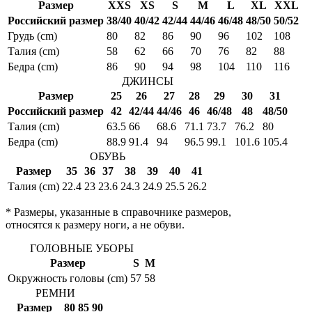
Размер
XXS
XS
S
M
L
XL
XXL
Российский размер
38/40
40/42
42/44
44/46
46/48
48/50
50/52
Грудь (cm)
80
82
86
90
96
102
108
Талия (cm)
58
62
66
70
76
82
88
Бедра (cm)
86
90
94
98
104
110
116
ДЖИНСЫ
Размер
25
26
27
28
29
30
31
Российский размер
42
42/44
44/46
46
46/48
48
48/50
Талия (cm)
63.5
66
68.6
71.1
73.7
76.2
80
Бедра (cm)
88.9
91.4
94
96.5
99.1
101.6
105.4
ОБУВЬ
Размер
35
36
37
38
39
40
41
Талия (cm)
22.4
23
23.6
24.3
24.9
25.5
26.2
* Размеры, указанные в справочнике размеров,
относятся к размеру ноги, а не обуви.
ГОЛОВНЫЕ УБОРЫ
Размер
S
M
Окружность головы (cm)
57
58
РЕМНИ
Размер
80
85
90