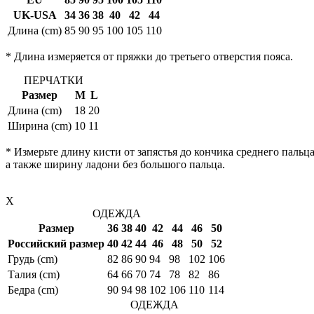
UK-USA
34
36
38
40
42
44
Длина (cm)
85
90
95
100
105
110
* Длина измеряется от пряжки до третьего отверстия пояса.
ПЕРЧАТКИ
Размер
M
L
Длина (cm)
18
20
Ширина (cm)
10
11
* Измерьте длину кисти от запястья до кончика среднего пальца
а также ширину ладони без большого пальца.
X
ОДЕЖДА
Размер
36
38
40
42
44
46
50
Российский размер
40
42
44
46
48
50
52
Грудь (cm)
82
86
90
94
98
102
106
Талия (cm)
64
66
70
74
78
82
86
Бедра (cm)
90
94
98
102
106
110
114
ОДЕЖДА