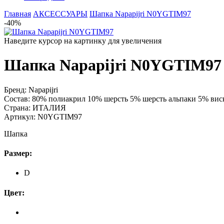
Главная
АКСЕССУАРЫ
Шапка Napapijri N0YGTIM97
-40%
Наведите курсор на картинку для увеличения
Шапка Napapijri N0YGTIM97
Бренд:
Napapijri
Состав:
80% полиакрил 10% шерсть 5% шерсть альпаки 5% вис
Страна:
ИТАЛИЯ
Артикул:
N0YGTIM97
Шапка
Размер:
D
Цвет: