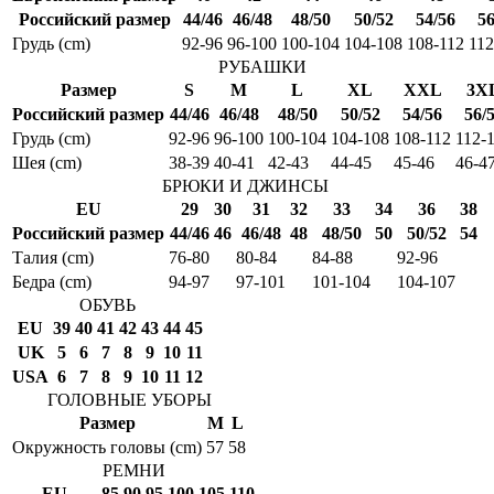
Российский размер
44/46
46/48
48/50
50/52
54/56
56
Грудь (cm)
92-96
96-100
100-104
104-108
108-112
112
РУБАШКИ
Размер
S
M
L
XL
XXL
3X
Российский размер
44/46
46/48
48/50
50/52
54/56
56/
Грудь (cm)
92-96
96-100
100-104
104-108
108-112
112-
Шея (cm)
38-39
40-41
42-43
44-45
45-46
46-4
БРЮКИ И ДЖИНСЫ
EU
29
30
31
32
33
34
36
38
Российский размер
44/46
46
46/48
48
48/50
50
50/52
54
Талия (cm)
76-80
80-84
84-88
92-96
Бедра (cm)
94-97
97-101
101-104
104-107
ОБУВЬ
EU
39
40
41
42
43
44
45
UK
5
6
7
8
9
10
11
USA
6
7
8
9
10
11
12
ГОЛОВНЫЕ УБОРЫ
Размер
M
L
Окружность головы (cm)
57
58
РЕМНИ
EU
85
90
95
100
105
110