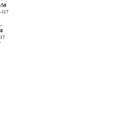
/58
-117
L
58
117
7