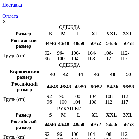
Доставка
Оплата
X
ОДЕЖДА
Размер
S
M
L
XL
XXL
3XL
Российский
44/46
46/48
48/50
50/52
54/56
56/58
размер
92-
96-
100-
104-
108-
112-
Грудь (cm)
96
100
104
108
112
117
ОДЕЖДА
Европейский
40
42
44
46
48
50
размер
Российский
44/46
46/48
48/50
50/52
54/56
56/58
размер
92-
96-
100-
104-
108-
112-
Грудь (cm)
96
100
104
108
112
117
РУБАШКИ
Размер
S
M
L
XL
XXL
3XL
Российский
44/46
46/48
48/50
50/52
54/56
56/58
размер
92-
96-
100-
104-
108-
112-
Грудь (cm)