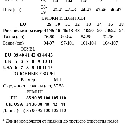
96
100
104
108
112
117
38-
Шея (cm)
40-41
42-43
44-45
45-46
46-47
39
БРЮКИ И ДЖИНСЫ
EU
29
30
31
32
33
34
36
38
Российский размер
44/46
46
46/48
48
48/50
50
50/52
54
Талия (cm)
76-80
80-84
84-88
92-96
Бедра (cm)
94-97
97-101
101-104
104-107
ОБУВЬ
EU
39
40
41
42
43
44
45
UK
5
6
7
8
9
10
11
USA
6
7
8
9
10
11
12
ГОЛОВНЫЕ УБОРЫ
Размер
M
L
Окружность головы (cm)
57
58
РЕМНИ
EU
85
90
95
100
105
110
UK-USA
34
36
38
40
42
44
Длина (cm)
85
90
95
100
105
110
* Длина измеряется от пряжки до третьего отверстия пояса.