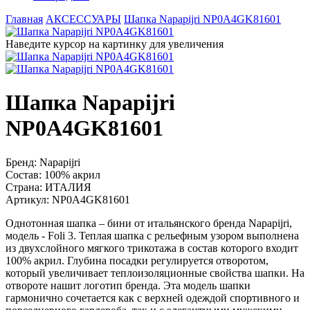
Главная
АКСЕССУАРЫ
Шапка Napapijri NP0A4GK81601
Наведите курсор на картинку для увеличения
Шапка Napapijri
NP0A4GK81601
Бренд:
Napapijri
Состав:
100% акрил
Страна:
ИТАЛИЯ
Артикул:
NP0A4GK81601
Однотонная шапка – бини от итальянского бренда Napapijri,
модель - Foli 3. Теплая шапка с рельефным узором выполнена
из двухслойного мягкого трикотажа в состав которого входит
100% акрил. Глубина посадки регулируется отворотом,
который увеличивает теплоизоляционные свойства шапки. На
отвороте нашит логотип бренда. Эта модель шапки
гармонично сочетается как с верхней одеждой спортивного и