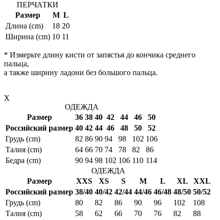
ПЕРЧАТКИ
Размер
M
L
Длина (cm)
18
20
Ширина (cm)
10
11
* Измерьте длину кисти от запястья до кончика среднего
пальца,
а также ширину ладони без большого пальца.
X
ОДЕЖДА
Размер
36
38
40
42
44
46
50
Российский размер
40
42
44
46
48
50
52
Грудь (cm)
82
86
90
94
98
102
106
Талия (cm)
64
66
70
74
78
82
86
Бедра (cm)
90
94
98
102
106
110
114
ОДЕЖДА
Размер
XXS
XS
S
M
L
XL
XXL
Российский размер
38/40
40/42
42/44
44/46
46/48
48/50
50/52
Грудь (cm)
80
82
86
90
96
102
108
Талия (cm)
58
62
66
70
76
82
88