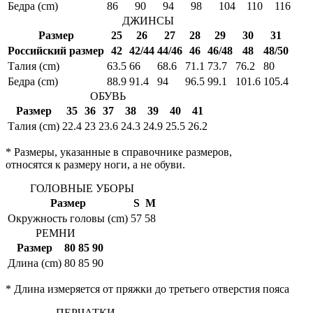
Бедра (cm)
86
90
94
98
104
110
116
ДЖИНСЫ
Размер
25
26
27
28
29
30
31
Российский размер
42
42/44
44/46
46
46/48
48
48/50
Талия (cm)
63.5
66
68.6
71.1
73.7
76.2
80
Бедра (cm)
88.9
91.4
94
96.5
99.1
101.6
105.4
ОБУВЬ
Размер
35
36
37
38
39
40
41
Талия (cm)
22.4
23
23.6
24.3
24.9
25.5
26.2
* Размеры, указанные в справочнике размеров,
относятся к размеру ноги, а не обуви.
ГОЛОВНЫЕ УБОРЫ
Размер
S
M
Окружность головы (cm)
57
58
РЕМНИ
Размер
80
85
90
Длина (cm)
80
85
90
* Длина измеряется от пряжки до третьего отверстия пояса
ПЕРЧАТКИ