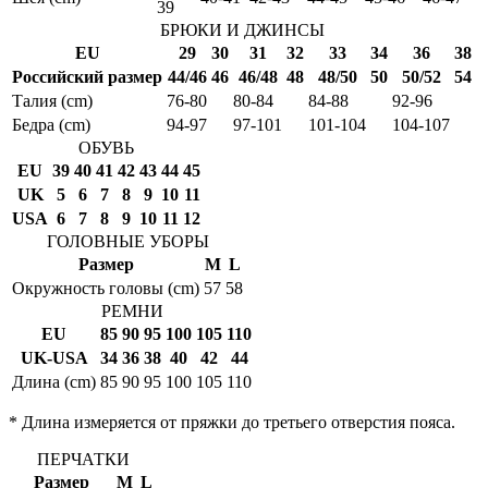
39
БРЮКИ И ДЖИНСЫ
EU
29
30
31
32
33
34
36
38
Российский размер
44/46
46
46/48
48
48/50
50
50/52
54
Талия (cm)
76-80
80-84
84-88
92-96
Бедра (cm)
94-97
97-101
101-104
104-107
ОБУВЬ
EU
39
40
41
42
43
44
45
UK
5
6
7
8
9
10
11
USA
6
7
8
9
10
11
12
ГОЛОВНЫЕ УБОРЫ
Размер
M
L
Окружность головы (cm)
57
58
РЕМНИ
EU
85
90
95
100
105
110
UK-USA
34
36
38
40
42
44
Длина (cm)
85
90
95
100
105
110
* Длина измеряется от пряжки до третьего отверстия пояса.
ПЕРЧАТКИ
Размер
M
L