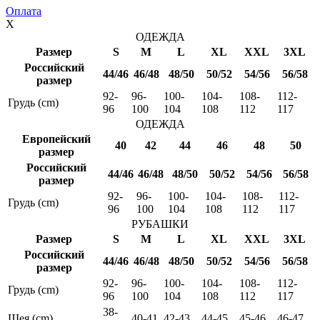
Оплата
X
ОДЕЖДА
Размер
S
M
L
XL
XXL
3XL
Российский
44/46
46/48
48/50
50/52
54/56
56/58
размер
92-
96-
100-
104-
108-
112-
Грудь (cm)
96
100
104
108
112
117
ОДЕЖДА
Европейский
40
42
44
46
48
50
размер
Российский
44/46
46/48
48/50
50/52
54/56
56/58
размер
92-
96-
100-
104-
108-
112-
Грудь (cm)
96
100
104
108
112
117
РУБАШКИ
Размер
S
M
L
XL
XXL
3XL
Российский
44/46
46/48
48/50
50/52
54/56
56/58
размер
92-
96-
100-
104-
108-
112-
Грудь (cm)
96
100
104
108
112
117
38-
Шея (cm)
40-41
42-43
44-45
45-46
46-47