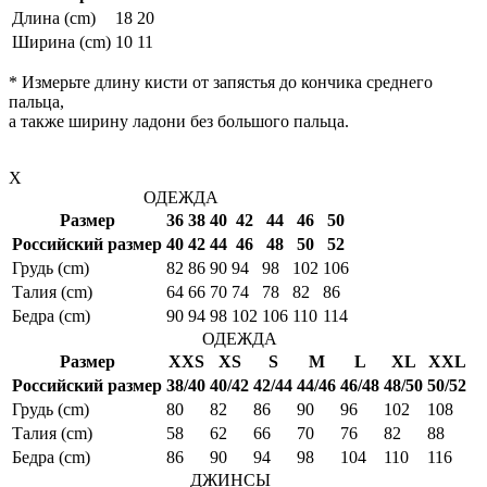
Длина (cm)
18
20
Ширина (cm)
10
11
* Измерьте длину кисти от запястья до кончика среднего
пальца,
а также ширину ладони без большого пальца.
X
ОДЕЖДА
Размер
36
38
40
42
44
46
50
Российский размер
40
42
44
46
48
50
52
Грудь (cm)
82
86
90
94
98
102
106
Талия (cm)
64
66
70
74
78
82
86
Бедра (cm)
90
94
98
102
106
110
114
ОДЕЖДА
Размер
XXS
XS
S
M
L
XL
XXL
Российский размер
38/40
40/42
42/44
44/46
46/48
48/50
50/52
Грудь (cm)
80
82
86
90
96
102
108
Талия (cm)
58
62
66
70
76
82
88
Бедра (cm)
86
90
94
98
104
110
116
ДЖИНСЫ