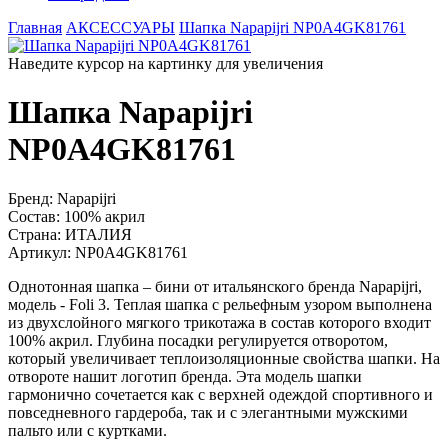
Главная
АКСЕССУАРЫ
Шапка Napapijri NP0A4GK81761
Наведите курсор на картинку для увеличения
Шапка Napapijri
NP0A4GK81761
Бренд:
Napapijri
Состав:
100% акрил
Страна:
ИТАЛИЯ
Артикул:
NP0A4GK81761
Однотонная шапка – бини от итальянского бренда Napapijri,
модель - Foli 3. Теплая шапка с рельефным узором выполнена
из двухслойного мягкого трикотажа в состав которого входит
100% акрил. Глубина посадки регулируется отворотом,
который увеличивает теплоизоляционные свойства шапки. На
отвороте нашит логотип бренда. Эта модель шапки
гармонично сочетается как с верхней одеждой спортивного и
повседневного гардероба, так и с элегантными мужскими
пальто или с куртками.