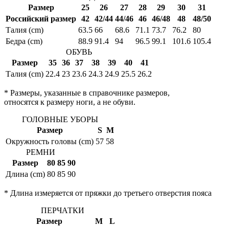
Размер
25
26
27
28
29
30
31
Российский размер
42
42/44
44/46
46
46/48
48
48/50
Талия (cm)
63.5
66
68.6
71.1
73.7
76.2
80
Бедра (cm)
88.9
91.4
94
96.5
99.1
101.6
105.4
ОБУВЬ
Размер
35
36
37
38
39
40
41
Талия (cm)
22.4
23
23.6
24.3
24.9
25.5
26.2
* Размеры, указанные в справочнике размеров,
относятся к размеру ноги, а не обуви.
ГОЛОВНЫЕ УБОРЫ
Размер
S
M
Окружность головы (cm)
57
58
РЕМНИ
Размер
80
85
90
Длина (cm)
80
85
90
* Длина измеряется от пряжки до третьего отверстия пояса
ПЕРЧАТКИ
Размер
M
L