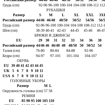
Грудь (cm)
92-96
96-100
100-104
104-108
108-112
112
РУБАШКИ
Размер
S
M
L
XL
XXL
3X
Российский размер
44/46
46/48
48/50
50/52
54/56
56/
Грудь (cm)
92-96
96-100
100-104
104-108
108-112
112-
Шея (cm)
38-39
40-41
42-43
44-45
45-46
46-4
БРЮКИ И ДЖИНСЫ
EU
29
30
31
32
33
34
36
38
Российский размер
44/46
46
46/48
48
48/50
50
50/52
54
Талия (cm)
76-80
80-84
84-88
92-96
Бедра (cm)
94-97
97-101
101-104
104-107
ОБУВЬ
EU
39
40
41
42
43
44
45
UK
5
6
7
8
9
10
11
USA
6
7
8
9
10
11
12
ГОЛОВНЫЕ УБОРЫ
Размер
M
L
Окружность головы (cm)
57
58
РЕМНИ
EU
85
90
95
100
105
110