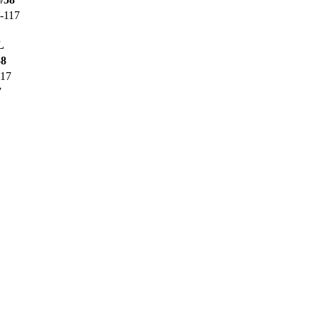
-117
L
58
117
7