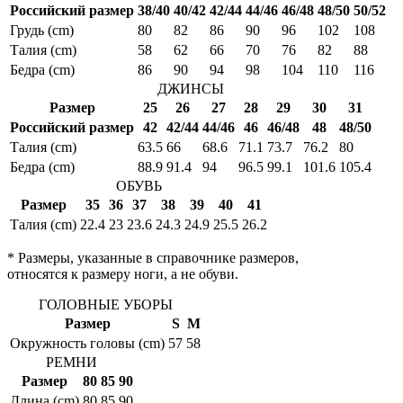
Российский размер
38/40
40/42
42/44
44/46
46/48
48/50
50/52
Грудь (cm)
80
82
86
90
96
102
108
Талия (cm)
58
62
66
70
76
82
88
Бедра (cm)
86
90
94
98
104
110
116
ДЖИНСЫ
Размер
25
26
27
28
29
30
31
Российский размер
42
42/44
44/46
46
46/48
48
48/50
Талия (cm)
63.5
66
68.6
71.1
73.7
76.2
80
Бедра (cm)
88.9
91.4
94
96.5
99.1
101.6
105.4
ОБУВЬ
Размер
35
36
37
38
39
40
41
Талия (cm)
22.4
23
23.6
24.3
24.9
25.5
26.2
* Размеры, указанные в справочнике размеров,
относятся к размеру ноги, а не обуви.
ГОЛОВНЫЕ УБОРЫ
Размер
S
M
Окружность головы (cm)
57
58
РЕМНИ
Размер
80
85
90
Длина (cm)
80
85
90