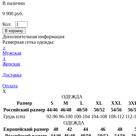
В наличии
9 900 руб.
Кол.
Дополнительная информация
Размерная сетка одежды:
♂
Мужская
♀
Женская
Доставка
Оплата
X
ОДЕЖДА
Размер
S
M
L
XL
XXL
3X
Российский размер
44/46
46/48
48/50
50/52
54/56
56/
Грудь (cm)
92-96
96-100
100-104
104-108
108-112
112-
ОДЕЖДА
Европейский размер
40
42
44
46
48
Российский размер
44/46
46/48
48/50
50/52
54/56
56