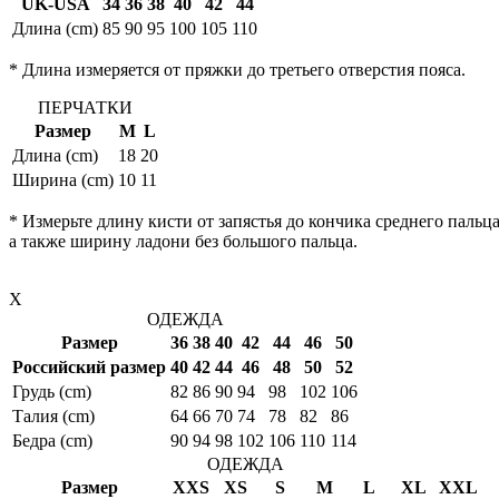
UK-USA
34
36
38
40
42
44
Длина (cm)
85
90
95
100
105
110
* Длина измеряется от пряжки до третьего отверстия пояса.
ПЕРЧАТКИ
Размер
M
L
Длина (cm)
18
20
Ширина (cm)
10
11
* Измерьте длину кисти от запястья до кончика среднего пальца
а также ширину ладони без большого пальца.
X
ОДЕЖДА
Размер
36
38
40
42
44
46
50
Российский размер
40
42
44
46
48
50
52
Грудь (cm)
82
86
90
94
98
102
106
Талия (cm)
64
66
70
74
78
82
86
Бедра (cm)
90
94
98
102
106
110
114
ОДЕЖДА
Размер
XXS
XS
S
M
L
XL
XXL