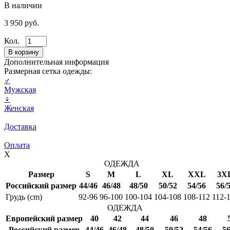
В наличии
3 950 руб.
Кол.
Дополнительная информация
Размерная сетка одежды:
♂
Мужская
♀
Женская
Доставка
Оплата
X
ОДЕЖДА
Размер
S
M
L
XL
XXL
3X
Российский размер
44/46
46/48
48/50
50/52
54/56
56/
Грудь (cm)
92-96
96-100
100-104
104-108
108-112
112-
ОДЕЖДА
Европейский размер
40
42
44
46
48
Российский размер
44/46
46/48
48/50
50/52
54/56
56