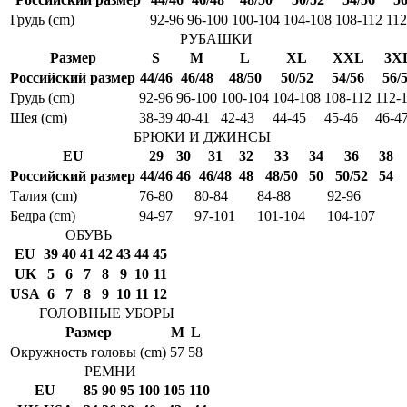
Грудь (cm)
92-96
96-100
100-104
104-108
108-112
112
РУБАШКИ
Размер
S
M
L
XL
XXL
3X
Российский размер
44/46
46/48
48/50
50/52
54/56
56/
Грудь (cm)
92-96
96-100
100-104
104-108
108-112
112-
Шея (cm)
38-39
40-41
42-43
44-45
45-46
46-4
БРЮКИ И ДЖИНСЫ
EU
29
30
31
32
33
34
36
38
Российский размер
44/46
46
46/48
48
48/50
50
50/52
54
Талия (cm)
76-80
80-84
84-88
92-96
Бедра (cm)
94-97
97-101
101-104
104-107
ОБУВЬ
EU
39
40
41
42
43
44
45
UK
5
6
7
8
9
10
11
USA
6
7
8
9
10
11
12
ГОЛОВНЫЕ УБОРЫ
Размер
M
L
Окружность головы (cm)
57
58
РЕМНИ
EU
85
90
95
100
105
110