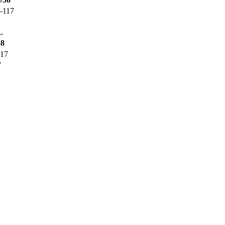
-117
L
58
117
7