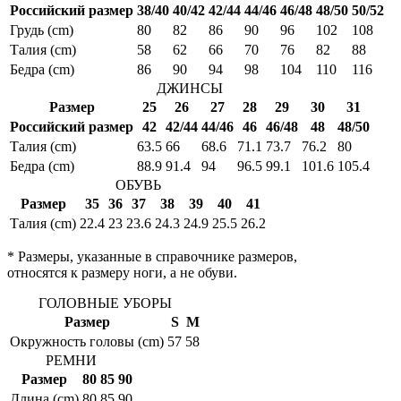
Российский размер
38/40
40/42
42/44
44/46
46/48
48/50
50/52
Грудь (cm)
80
82
86
90
96
102
108
Талия (cm)
58
62
66
70
76
82
88
Бедра (cm)
86
90
94
98
104
110
116
ДЖИНСЫ
Размер
25
26
27
28
29
30
31
Российский размер
42
42/44
44/46
46
46/48
48
48/50
Талия (cm)
63.5
66
68.6
71.1
73.7
76.2
80
Бедра (cm)
88.9
91.4
94
96.5
99.1
101.6
105.4
ОБУВЬ
Размер
35
36
37
38
39
40
41
Талия (cm)
22.4
23
23.6
24.3
24.9
25.5
26.2
* Размеры, указанные в справочнике размеров,
относятся к размеру ноги, а не обуви.
ГОЛОВНЫЕ УБОРЫ
Размер
S
M
Окружность головы (cm)
57
58
РЕМНИ
Размер
80
85
90
Длина (cm)
80
85
90