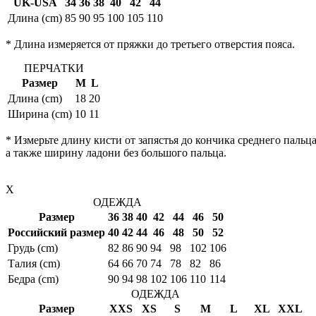
UK-USA
34
36
38
40
42
44
Длина (cm)
85
90
95
100
105
110
* Длина измеряется от пряжки до третьего отверстия пояса.
ПЕРЧАТКИ
Размер
M
L
Длина (cm)
18
20
Ширина (cm)
10
11
* Измерьте длину кисти от запястья до кончика среднего пальца
а также ширину ладони без большого пальца.
X
ОДЕЖДА
Размер
36
38
40
42
44
46
50
Российский размер
40
42
44
46
48
50
52
Грудь (cm)
82
86
90
94
98
102
106
Талия (cm)
64
66
70
74
78
82
86
Бедра (cm)
90
94
98
102
106
110
114
ОДЕЖДА
Размер
XXS
XS
S
M
L
XL
XXL