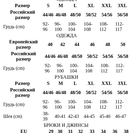
Размер
S
M
L
XL
XXL
3XL
Российский
44/46
46/48
48/50
50/52
54/56
56/58
размер
92-
96-
100-
104-
108-
112-
Грудь (cm)
96
100
104
108
112
117
ОДЕЖДА
Европейский
40
42
44
46
48
50
размер
Российский
44/46
46/48
48/50
50/52
54/56
56/58
размер
92-
96-
100-
104-
108-
112-
Грудь (cm)
96
100
104
108
112
117
РУБАШКИ
Размер
S
M
L
XL
XXL
3XL
Российский
44/46
46/48
48/50
50/52
54/56
56/58
размер
92-
96-
100-
104-
108-
112-
Грудь (cm)
96
100
104
108
112
117
38-
Шея (cm)
40-41
42-43
44-45
45-46
46-47
39
БРЮКИ И ДЖИНСЫ
EU
29
30
31
32
33
34
36
38