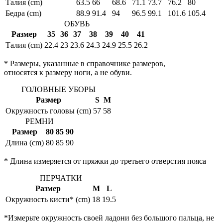
Талия (cm)
63.5
66
68.6
71.1
73.7
76.2
80
Бедра (cm)
88.9
91.4
94
96.5
99.1
101.6
105.4
ОБУВЬ
Размер
35
36
37
38
39
40
41
Талия (cm)
22.4
23
23.6
24.3
24.9
25.5
26.2
* Размеры, указанные в справочнике размеров,
относятся к размеру ноги, а не обуви.
ГОЛОВНЫЕ УБОРЫ
Размер
S
M
Окружность головы (cm)
57
58
РЕМНИ
Размер
80
85
90
Длина (cm)
80
85
90
* Длина измеряется от пряжки до третьего отверстия пояса
ПЕРЧАТКИ
Размер
M
L
Окружность кисти* (cm)
18
19.5
*Измерьте окружность своей ладони без большого пальца, не