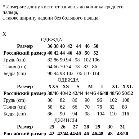
* Измерьте длину кисти от запястья до кончика среднего
пальца,
а также ширину ладони без большого пальца.
X
ОДЕЖДА
Размер
36
38
40
42
44
46
50
Российский размер
40
42
44
46
48
50
52
Грудь (cm)
82
86
90
94
98
102
106
Талия (cm)
64
66
70
74
78
82
86
Бедра (cm)
90
94
98
102
106
110
114
ОДЕЖДА
Размер
XXS
XS
S
M
L
XL
XXL
Российский размер
38/40
40/42
42/44
44/46
46/48
48/50
50/52
Грудь (cm)
80
82
86
90
96
102
108
Талия (cm)
58
62
66
70
76
82
88
Бедра (cm)
86
90
94
98
104
110
116
ДЖИНСЫ
Размер
25
26
27
28
29
30
31
Российский размер
42
42/44
44/46
46
46/48
48
48/50