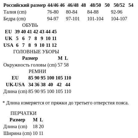
Российский размер
44/46
46
46/48
48
48/50
50
50/52
54
Талия (cm)
76-80
80-84
84-88
92-96
Бедра (cm)
94-97
97-101
101-104
104-107
ОБУВЬ
EU
39
40
41
42
43
44
45
UK
5
6
7
8
9
10
11
USA
6
7
8
9
10
11
12
ГОЛОВНЫЕ УБОРЫ
Размер
M
L
Окружность головы (cm)
57
58
РЕМНИ
EU
85
90
95
100
105
110
UK-USA
34
36
38
40
42
44
Длина (cm)
85
90
95
100
105
110
* Длина измеряется от пряжки до третьего отверстия пояса.
ПЕРЧАТКИ
Размер
M
L
Длина (cm)
18
20
Ширина (cm)
10
11