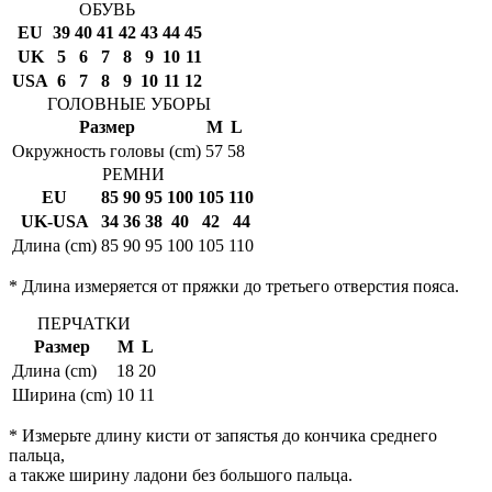
ОБУВЬ
EU
39
40
41
42
43
44
45
UK
5
6
7
8
9
10
11
USA
6
7
8
9
10
11
12
ГОЛОВНЫЕ УБОРЫ
Размер
M
L
Окружность головы (cm)
57
58
РЕМНИ
EU
85
90
95
100
105
110
UK-USA
34
36
38
40
42
44
Длина (cm)
85
90
95
100
105
110
* Длина измеряется от пряжки до третьего отверстия пояса.
ПЕРЧАТКИ
Размер
M
L
Длина (cm)
18
20
Ширина (cm)
10
11
* Измерьте длину кисти от запястья до кончика среднего
пальца,
а также ширину ладони без большого пальца.