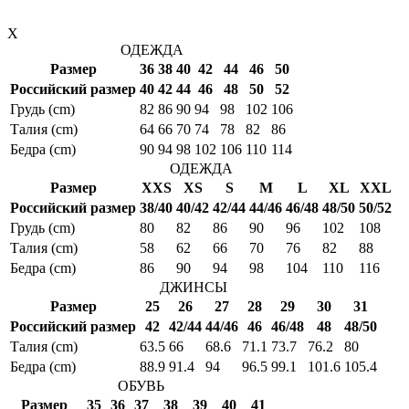
X
ОДЕЖДА
Размер
36
38
40
42
44
46
50
Российский размер
40
42
44
46
48
50
52
Грудь (cm)
82
86
90
94
98
102
106
Талия (cm)
64
66
70
74
78
82
86
Бедра (cm)
90
94
98
102
106
110
114
ОДЕЖДА
Размер
XXS
XS
S
M
L
XL
XXL
Российский размер
38/40
40/42
42/44
44/46
46/48
48/50
50/52
Грудь (cm)
80
82
86
90
96
102
108
Талия (cm)
58
62
66
70
76
82
88
Бедра (cm)
86
90
94
98
104
110
116
ДЖИНСЫ
Размер
25
26
27
28
29
30
31
Российский размер
42
42/44
44/46
46
46/48
48
48/50
Талия (cm)
63.5
66
68.6
71.1
73.7
76.2
80
Бедра (cm)
88.9
91.4
94
96.5
99.1
101.6
105.4
ОБУВЬ
Размер
35
36
37
38
39
40
41