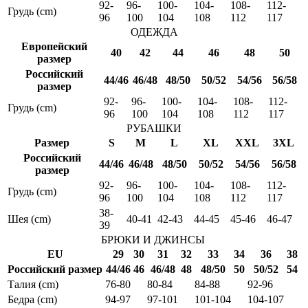
92-
96-
100-
104-
108-
112-
Грудь (cm)
96
100
104
108
112
117
ОДЕЖДА
Европейский
40
42
44
46
48
50
размер
Российский
44/46
46/48
48/50
50/52
54/56
56/58
размер
92-
96-
100-
104-
108-
112-
Грудь (cm)
96
100
104
108
112
117
РУБАШКИ
Размер
S
M
L
XL
XXL
3XL
Российский
44/46
46/48
48/50
50/52
54/56
56/58
размер
92-
96-
100-
104-
108-
112-
Грудь (cm)
96
100
104
108
112
117
38-
Шея (cm)
40-41
42-43
44-45
45-46
46-47
39
БРЮКИ И ДЖИНСЫ
EU
29
30
31
32
33
34
36
38
Российский размер
44/46
46
46/48
48
48/50
50
50/52
54
Талия (cm)
76-80
80-84
84-88
92-96
Бедра (cm)
94-97
97-101
101-104
104-107