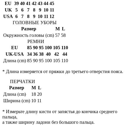
EU
39
40
41
42
43
44
45
UK
5
6
7
8
9
10
11
USA
6
7
8
9
10
11
12
ГОЛОВНЫЕ УБОРЫ
Размер
M
L
Окружность головы (cm)
57
58
РЕМНИ
EU
85
90
95
100
105
110
UK-USA
34
36
38
40
42
44
Длина (cm)
85
90
95
100
105
110
* Длина измеряется от пряжки до третьего отверстия пояса.
ПЕРЧАТКИ
Размер
M
L
Длина (cm)
18
20
Ширина (cm)
10
11
* Измерьте длину кисти от запястья до кончика среднего
пальца,
а также ширину ладони без большого пальца.