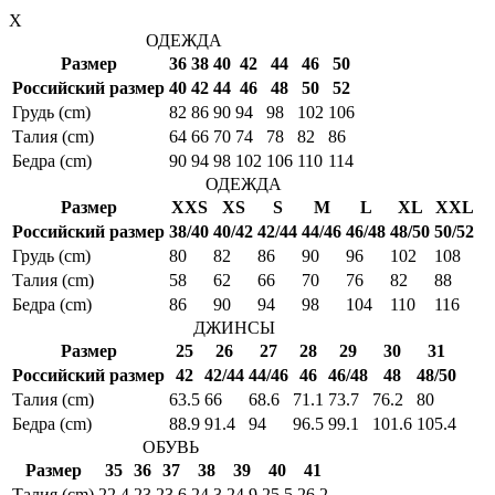
X
ОДЕЖДА
Размер
36
38
40
42
44
46
50
Российский размер
40
42
44
46
48
50
52
Грудь (cm)
82
86
90
94
98
102
106
Талия (cm)
64
66
70
74
78
82
86
Бедра (cm)
90
94
98
102
106
110
114
ОДЕЖДА
Размер
XXS
XS
S
M
L
XL
XXL
Российский размер
38/40
40/42
42/44
44/46
46/48
48/50
50/52
Грудь (cm)
80
82
86
90
96
102
108
Талия (cm)
58
62
66
70
76
82
88
Бедра (cm)
86
90
94
98
104
110
116
ДЖИНСЫ
Размер
25
26
27
28
29
30
31
Российский размер
42
42/44
44/46
46
46/48
48
48/50
Талия (cm)
63.5
66
68.6
71.1
73.7
76.2
80
Бедра (cm)
88.9
91.4
94
96.5
99.1
101.6
105.4
ОБУВЬ
Размер
35
36
37
38
39
40
41
Талия (cm)
22.4
23
23.6
24.3
24.9
25.5
26.2