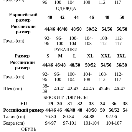
96
100
104
108
112
117
ОДЕЖДА
Европейский
40
42
44
46
48
50
размер
Российский
44/46
46/48
48/50
50/52
54/56
56/58
размер
92-
96-
100-
104-
108-
112-
Грудь (cm)
96
100
104
108
112
117
РУБАШКИ
Размер
S
M
L
XL
XXL
3XL
Российский
44/46
46/48
48/50
50/52
54/56
56/58
размер
92-
96-
100-
104-
108-
112-
Грудь (cm)
96
100
104
108
112
117
38-
Шея (cm)
40-41
42-43
44-45
45-46
46-47
39
БРЮКИ И ДЖИНСЫ
EU
29
30
31
32
33
34
36
38
Российский размер
44/46
46
46/48
48
48/50
50
50/52
54
Талия (cm)
76-80
80-84
84-88
92-96
Бедра (cm)
94-97
97-101
101-104
104-107
ОБУВЬ