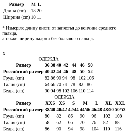
Размер
M
L
Длина (cm)
18
20
Ширина (cm)
10
11
* Измерьте длину кисти от запястья до кончика среднего
пальца,
а также ширину ладони без большого пальца.
X
ОДЕЖДА
Размер
36
38
40
42
44
46
50
Российский размер
40
42
44
46
48
50
52
Грудь (cm)
82
86
90
94
98
102
106
Талия (cm)
64
66
70
74
78
82
86
Бедра (cm)
90
94
98
102
106
110
114
ОДЕЖДА
Размер
XXS
XS
S
M
L
XL
XXL
Российский размер
38/40
40/42
42/44
44/46
46/48
48/50
50/52
Грудь (cm)
80
82
86
90
96
102
108
Талия (cm)
58
62
66
70
76
82
88
Бедра (cm)
86
90
94
98
104
110
116