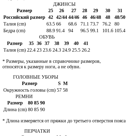
ДЖИНСЫ
Размер
25
26
27
28
29
30
31
Российский размер
42
42/44
44/46
46
46/48
48
48/50
Талия (cm)
63.5
66
68.6
71.1
73.7
76.2
80
Бедра (cm)
88.9
91.4
94
96.5
99.1
101.6
105.4
ОБУВЬ
Размер
35
36
37
38
39
40
41
Талия (cm)
22.4
23
23.6
24.3
24.9
25.5
26.2
* Размеры, указанные в справочнике размеров,
относятся к размеру ноги, а не обуви.
ГОЛОВНЫЕ УБОРЫ
Размер
S
M
Окружность головы (cm)
57
58
РЕМНИ
Размер
80
85
90
Длина (cm)
80
85
90
* Длина измеряется от пряжки до третьего отверстия пояса
ПЕРЧАТКИ