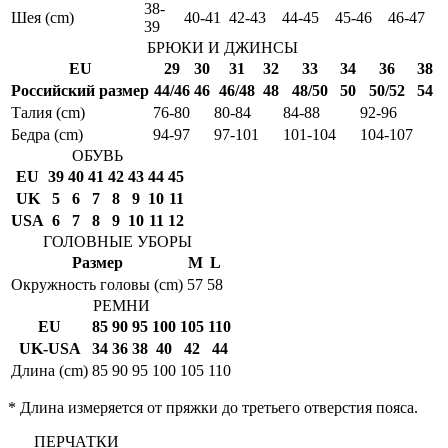
38-
Шея (cm)
40-41
42-43
44-45
45-46
46-47
39
БРЮКИ И ДЖИНСЫ
EU
29
30
31
32
33
34
36
38
Российский размер
44/46
46
46/48
48
48/50
50
50/52
54
Талия (cm)
76-80
80-84
84-88
92-96
Бедра (cm)
94-97
97-101
101-104
104-107
ОБУВЬ
EU
39
40
41
42
43
44
45
UK
5
6
7
8
9
10
11
USA
6
7
8
9
10
11
12
ГОЛОВНЫЕ УБОРЫ
Размер
M
L
Окружность головы (cm)
57
58
РЕМНИ
EU
85
90
95
100
105
110
UK-USA
34
36
38
40
42
44
Длина (cm)
85
90
95
100
105
110
* Длина измеряется от пряжки до третьего отверстия пояса.
ПЕРЧАТКИ