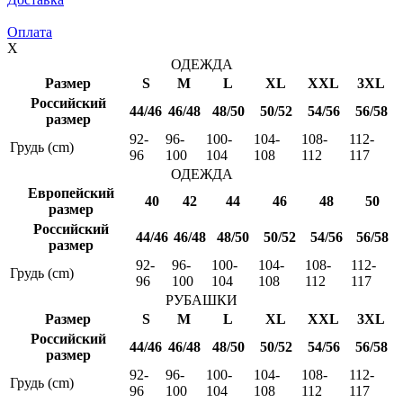
Оплата
X
ОДЕЖДА
Размер
S
M
L
XL
XXL
3XL
Российский
44/46
46/48
48/50
50/52
54/56
56/58
размер
92-
96-
100-
104-
108-
112-
Грудь (cm)
96
100
104
108
112
117
ОДЕЖДА
Европейский
40
42
44
46
48
50
размер
Российский
44/46
46/48
48/50
50/52
54/56
56/58
размер
92-
96-
100-
104-
108-
112-
Грудь (cm)
96
100
104
108
112
117
РУБАШКИ
Размер
S
M
L
XL
XXL
3XL
Российский
44/46
46/48
48/50
50/52
54/56
56/58
размер
92-
96-
100-
104-
108-
112-
Грудь (cm)
96
100
104
108
112
117