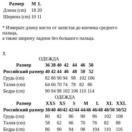
Размер
M
L
Длина (cm)
18
20
Ширина (cm)
10
11
* Измерьте длину кисти от запястья до кончика среднего
пальца,
а также ширину ладони без большого пальца.
X
ОДЕЖДА
Размер
36
38
40
42
44
46
50
Российский размер
40
42
44
46
48
50
52
Грудь (cm)
82
86
90
94
98
102
106
Талия (cm)
64
66
70
74
78
82
86
Бедра (cm)
90
94
98
102
106
110
114
ОДЕЖДА
Размер
XXS
XS
S
M
L
XL
XXL
Российский размер
38/40
40/42
42/44
44/46
46/48
48/50
50/52
Грудь (cm)
80
82
86
90
96
102
108
Талия (cm)
58
62
66
70
76
82
88
Бедра (cm)
86
90
94
98
104
110
116