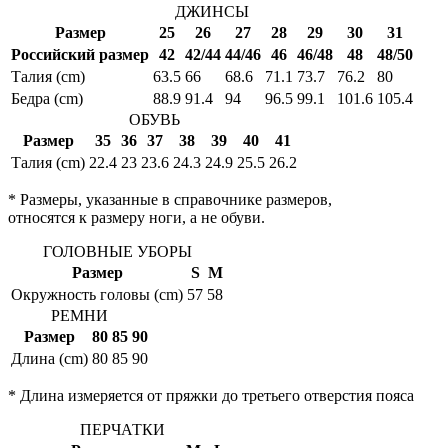
ДЖИНСЫ
Размер
25
26
27
28
29
30
31
Российский размер
42
42/44
44/46
46
46/48
48
48/50
Талия (cm)
63.5
66
68.6
71.1
73.7
76.2
80
Бедра (cm)
88.9
91.4
94
96.5
99.1
101.6
105.4
ОБУВЬ
Размер
35
36
37
38
39
40
41
Талия (cm)
22.4
23
23.6
24.3
24.9
25.5
26.2
* Размеры, указанные в справочнике размеров,
относятся к размеру ноги, а не обуви.
ГОЛОВНЫЕ УБОРЫ
Размер
S
M
Окружность головы (cm)
57
58
РЕМНИ
Размер
80
85
90
Длина (cm)
80
85
90
* Длина измеряется от пряжки до третьего отверстия пояса
ПЕРЧАТКИ