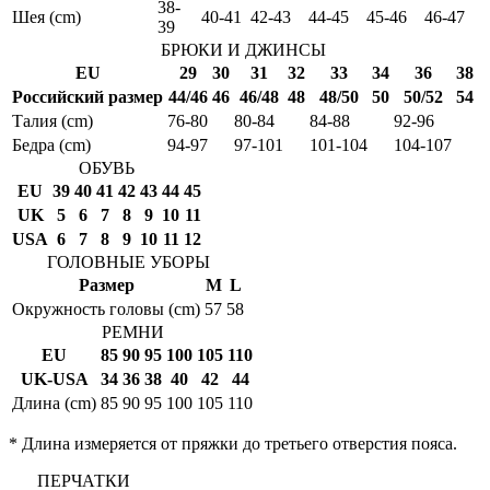
38-
Шея (cm)
40-41
42-43
44-45
45-46
46-47
39
БРЮКИ И ДЖИНСЫ
EU
29
30
31
32
33
34
36
38
Российский размер
44/46
46
46/48
48
48/50
50
50/52
54
Талия (cm)
76-80
80-84
84-88
92-96
Бедра (cm)
94-97
97-101
101-104
104-107
ОБУВЬ
EU
39
40
41
42
43
44
45
UK
5
6
7
8
9
10
11
USA
6
7
8
9
10
11
12
ГОЛОВНЫЕ УБОРЫ
Размер
M
L
Окружность головы (cm)
57
58
РЕМНИ
EU
85
90
95
100
105
110
UK-USA
34
36
38
40
42
44
Длина (cm)
85
90
95
100
105
110
* Длина измеряется от пряжки до третьего отверстия пояса.
ПЕРЧАТКИ