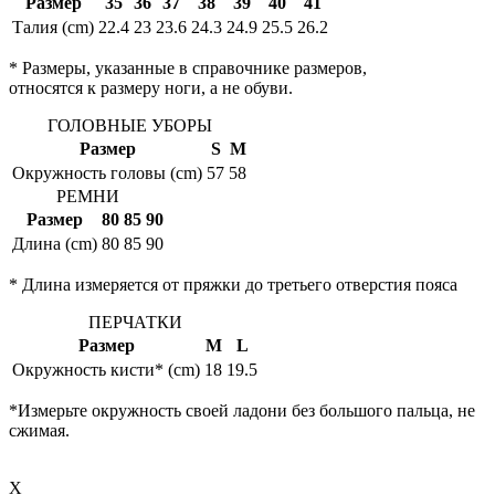
Размер
35
36
37
38
39
40
41
Талия (cm)
22.4
23
23.6
24.3
24.9
25.5
26.2
* Размеры, указанные в справочнике размеров,
относятся к размеру ноги, а не обуви.
ГОЛОВНЫЕ УБОРЫ
Размер
S
M
Окружность головы (cm)
57
58
РЕМНИ
Размер
80
85
90
Длина (cm)
80
85
90
* Длина измеряется от пряжки до третьего отверстия пояса
ПЕРЧАТКИ
Размер
M
L
Окружность кисти* (cm)
18
19.5
*Измерьте окружность своей ладони без большого пальца, не
сжимая.
X