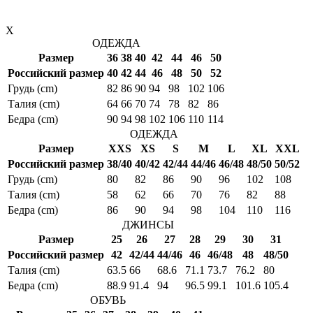
X
ОДЕЖДА
Размер
36
38
40
42
44
46
50
Российский размер
40
42
44
46
48
50
52
Грудь (cm)
82
86
90
94
98
102
106
Талия (cm)
64
66
70
74
78
82
86
Бедра (cm)
90
94
98
102
106
110
114
ОДЕЖДА
Размер
XXS
XS
S
M
L
XL
XXL
Российский размер
38/40
40/42
42/44
44/46
46/48
48/50
50/52
Грудь (cm)
80
82
86
90
96
102
108
Талия (cm)
58
62
66
70
76
82
88
Бедра (cm)
86
90
94
98
104
110
116
ДЖИНСЫ
Размер
25
26
27
28
29
30
31
Российский размер
42
42/44
44/46
46
46/48
48
48/50
Талия (cm)
63.5
66
68.6
71.1
73.7
76.2
80
Бедра (cm)
88.9
91.4
94
96.5
99.1
101.6
105.4
ОБУВЬ