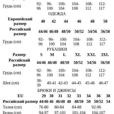
92-
96-
100-
104-
108-
112-
Грудь (cm)
96
100
104
108
112
117
ОДЕЖДА
Европейский
40
42
44
46
48
50
размер
Российский
44/46
46/48
48/50
50/52
54/56
56/58
размер
92-
96-
100-
104-
108-
112-
Грудь (cm)
96
100
104
108
112
117
РУБАШКИ
Размер
S
M
L
XL
XXL
3XL
Российский
44/46
46/48
48/50
50/52
54/56
56/58
размер
92-
96-
100-
104-
108-
112-
Грудь (cm)
96
100
104
108
112
117
38-
Шея (cm)
40-41
42-43
44-45
45-46
46-47
39
БРЮКИ И ДЖИНСЫ
EU
29
30
31
32
33
34
36
38
Российский размер
44/46
46
46/48
48
48/50
50
50/52
54
Талия (cm)
76-80
80-84
84-88
92-96
Бедра (cm)
94-97
97-101
101-104
104-107