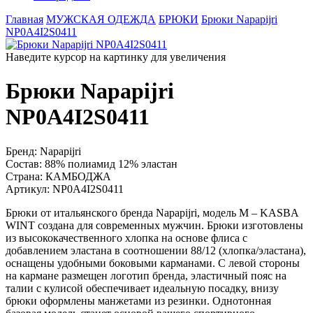
Главная
МУЖСКАЯ ОДЕЖДА
БРЮКИ
Брюки Napapijri
NP0A4I2S0411
Наведите курсор на картинку для увеличения
Брюки Napapijri
NP0A4I2S0411
Бренд:
Napapijri
Состав:
88% полиамид 12% эластан
Страна:
КАМБОДЖА
Артикул:
NP0A4I2S0411
Брюки от итальянского бренда Napapijri, модель M – KASBA
WINT создана для современных мужчин. Брюки изготовлены
из высококачественного хлопка на основе флиса с
добавлением эластана в соотношении 88/12 (хлопка/эластана),
оснащены удобными боковыми карманами. С левой стороны
на кармане размещен логотип бренда, эластичный пояс на
талии с кулисой обеспечивает идеальную посадку, внизу
брюки оформлены манжетами из резинки. Однотонная