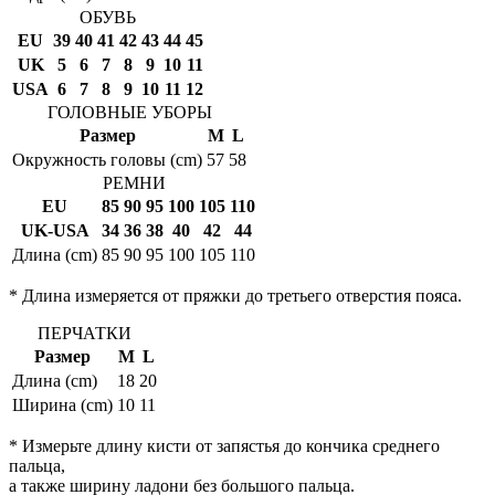
ОБУВЬ
EU
39
40
41
42
43
44
45
UK
5
6
7
8
9
10
11
USA
6
7
8
9
10
11
12
ГОЛОВНЫЕ УБОРЫ
Размер
M
L
Окружность головы (cm)
57
58
РЕМНИ
EU
85
90
95
100
105
110
UK-USA
34
36
38
40
42
44
Длина (cm)
85
90
95
100
105
110
* Длина измеряется от пряжки до третьего отверстия пояса.
ПЕРЧАТКИ
Размер
M
L
Длина (cm)
18
20
Ширина (cm)
10
11
* Измерьте длину кисти от запястья до кончика среднего
пальца,
а также ширину ладони без большого пальца.