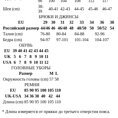
96
100
104
108
112
117
38-
Шея (cm)
40-41
42-43
44-45
45-46
46-47
39
БРЮКИ И ДЖИНСЫ
EU
29
30
31
32
33
34
36
38
Российский размер
44/46
46
46/48
48
48/50
50
50/52
54
Талия (cm)
76-80
80-84
84-88
92-96
Бедра (cm)
94-97
97-101
101-104
104-107
ОБУВЬ
EU
39
40
41
42
43
44
45
UK
5
6
7
8
9
10
11
USA
6
7
8
9
10
11
12
ГОЛОВНЫЕ УБОРЫ
Размер
M
L
Окружность головы (cm)
57
58
РЕМНИ
EU
85
90
95
100
105
110
UK-USA
34
36
38
40
42
44
Длина (cm)
85
90
95
100
105
110
* Длина измеряется от пряжки до третьего отверстия пояса.