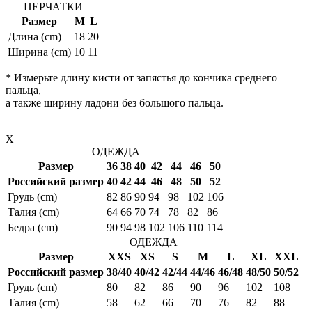
ПЕРЧАТКИ
Размер
M
L
Длина (cm)
18
20
Ширина (cm)
10
11
* Измерьте длину кисти от запястья до кончика среднего
пальца,
а также ширину ладони без большого пальца.
X
ОДЕЖДА
Размер
36
38
40
42
44
46
50
Российский размер
40
42
44
46
48
50
52
Грудь (cm)
82
86
90
94
98
102
106
Талия (cm)
64
66
70
74
78
82
86
Бедра (cm)
90
94
98
102
106
110
114
ОДЕЖДА
Размер
XXS
XS
S
M
L
XL
XXL
Российский размер
38/40
40/42
42/44
44/46
46/48
48/50
50/52
Грудь (cm)
80
82
86
90
96
102
108
Талия (cm)
58
62
66
70
76
82
88