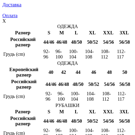
Доставка
Оплата
X
ОДЕЖДА
Размер
S
M
L
XL
XXL
3XL
Российский
44/46
46/48
48/50
50/52
54/56
56/58
размер
92-
96-
100-
104-
108-
112-
Грудь (cm)
96
100
104
108
112
117
ОДЕЖДА
Европейский
40
42
44
46
48
50
размер
Российский
44/46
46/48
48/50
50/52
54/56
56/58
размер
92-
96-
100-
104-
108-
112-
Грудь (cm)
96
100
104
108
112
117
РУБАШКИ
Размер
S
M
L
XL
XXL
3XL
Российский
44/46
46/48
48/50
50/52
54/56
56/58
размер
92-
96-
100-
104-
108-
112-
Грудь (cm)