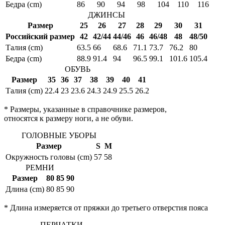
Бедра (cm)
86
90
94
98
104
110
116
ДЖИНСЫ
Размер
25
26
27
28
29
30
31
Российский размер
42
42/44
44/46
46
46/48
48
48/50
Талия (cm)
63.5
66
68.6
71.1
73.7
76.2
80
Бедра (cm)
88.9
91.4
94
96.5
99.1
101.6
105.4
ОБУВЬ
Размер
35
36
37
38
39
40
41
Талия (cm)
22.4
23
23.6
24.3
24.9
25.5
26.2
* Размеры, указанные в справочнике размеров,
относятся к размеру ноги, а не обуви.
ГОЛОВНЫЕ УБОРЫ
Размер
S
M
Окружность головы (cm)
57
58
РЕМНИ
Размер
80
85
90
Длина (cm)
80
85
90
* Длина измеряется от пряжки до третьего отверстия пояса
ПЕРЧАТКИ