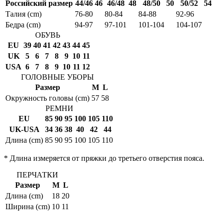
Российский размер
44/46
46
46/48
48
48/50
50
50/52
54
Талия (cm)
76-80
80-84
84-88
92-96
Бедра (cm)
94-97
97-101
101-104
104-107
ОБУВЬ
EU
39
40
41
42
43
44
45
UK
5
6
7
8
9
10
11
USA
6
7
8
9
10
11
12
ГОЛОВНЫЕ УБОРЫ
Размер
M
L
Окружность головы (cm)
57
58
РЕМНИ
EU
85
90
95
100
105
110
UK-USA
34
36
38
40
42
44
Длина (cm)
85
90
95
100
105
110
* Длина измеряется от пряжки до третьего отверстия пояса.
ПЕРЧАТКИ
Размер
M
L
Длина (cm)
18
20
Ширина (cm)
10
11