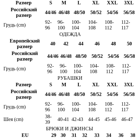
Размер
S
M
L
XL
XXL
3XL
Российский
44/46
46/48
48/50
50/52
54/56
56/58
размер
92-
96-
100-
104-
108-
112-
Грудь (cm)
96
100
104
108
112
117
ОДЕЖДА
Европейский
40
42
44
46
48
50
размер
Российский
44/46
46/48
48/50
50/52
54/56
56/58
размер
92-
96-
100-
104-
108-
112-
Грудь (cm)
96
100
104
108
112
117
РУБАШКИ
Размер
S
M
L
XL
XXL
3XL
Российский
44/46
46/48
48/50
50/52
54/56
56/58
размер
92-
96-
100-
104-
108-
112-
Грудь (cm)
96
100
104
108
112
117
38-
Шея (cm)
40-41
42-43
44-45
45-46
46-47
39
БРЮКИ И ДЖИНСЫ
EU
29
30
31
32
33
34
36
38