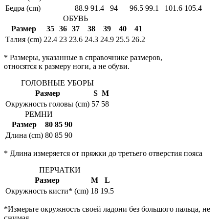
Бедра (cm)
88.9
91.4
94
96.5
99.1
101.6
105.4
ОБУВЬ
Размер
35
36
37
38
39
40
41
Талия (cm)
22.4
23
23.6
24.3
24.9
25.5
26.2
* Размеры, указанные в справочнике размеров,
относятся к размеру ноги, а не обуви.
ГОЛОВНЫЕ УБОРЫ
Размер
S
M
Окружность головы (cm)
57
58
РЕМНИ
Размер
80
85
90
Длина (cm)
80
85
90
* Длина измеряется от пряжки до третьего отверстия пояса
ПЕРЧАТКИ
Размер
M
L
Окружность кисти* (cm)
18
19.5
*Измерьте окружность своей ладони без большого пальца, не
сжимая.