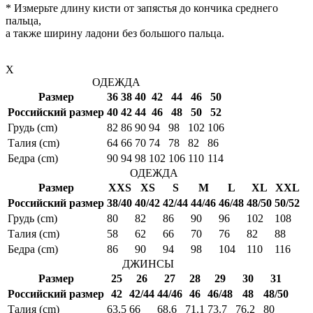
* Измерьте длину кисти от запястья до кончика среднего
пальца,
а также ширину ладони без большого пальца.
X
ОДЕЖДА
Размер
36
38
40
42
44
46
50
Российский размер
40
42
44
46
48
50
52
Грудь (cm)
82
86
90
94
98
102
106
Талия (cm)
64
66
70
74
78
82
86
Бедра (cm)
90
94
98
102
106
110
114
ОДЕЖДА
Размер
XXS
XS
S
M
L
XL
XXL
Российский размер
38/40
40/42
42/44
44/46
46/48
48/50
50/52
Грудь (cm)
80
82
86
90
96
102
108
Талия (cm)
58
62
66
70
76
82
88
Бедра (cm)
86
90
94
98
104
110
116
ДЖИНСЫ
Размер
25
26
27
28
29
30
31
Российский размер
42
42/44
44/46
46
46/48
48
48/50
Талия (cm)
63.5
66
68.6
71.1
73.7
76.2
80