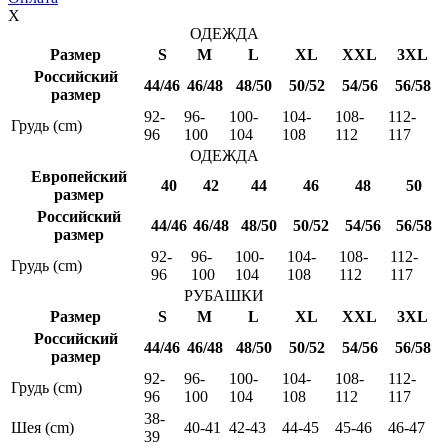
X
ОДЕЖДА
Размер
S
M
L
XL
XXL
3XL
Российский
44/46
46/48
48/50
50/52
54/56
56/58
размер
92-
96-
100-
104-
108-
112-
Грудь (cm)
96
100
104
108
112
117
ОДЕЖДА
Европейский
40
42
44
46
48
50
размер
Российский
44/46
46/48
48/50
50/52
54/56
56/58
размер
92-
96-
100-
104-
108-
112-
Грудь (cm)
96
100
104
108
112
117
РУБАШКИ
Размер
S
M
L
XL
XXL
3XL
Российский
44/46
46/48
48/50
50/52
54/56
56/58
размер
92-
96-
100-
104-
108-
112-
Грудь (cm)
96
100
104
108
112
117
38-
Шея (cm)
40-41
42-43
44-45
45-46
46-47
39