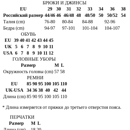
БРЮКИ И ДЖИНСЫ
EU
29
30
31
32
33
34
36
38
Российский размер
44/46
46
46/48
48
48/50
50
50/52
54
Талия (cm)
76-80
80-84
84-88
92-96
Бедра (cm)
94-97
97-101
101-104
104-107
ОБУВЬ
EU
39
40
41
42
43
44
45
UK
5
6
7
8
9
10
11
USA
6
7
8
9
10
11
12
ГОЛОВНЫЕ УБОРЫ
Размер
M
L
Окружность головы (cm)
57
58
РЕМНИ
EU
85
90
95
100
105
110
UK-USA
34
36
38
40
42
44
Длина (cm)
85
90
95
100
105
110
* Длина измеряется от пряжки до третьего отверстия пояса.
ПЕРЧАТКИ
Размер
M
L
Длина (cm)
18
20