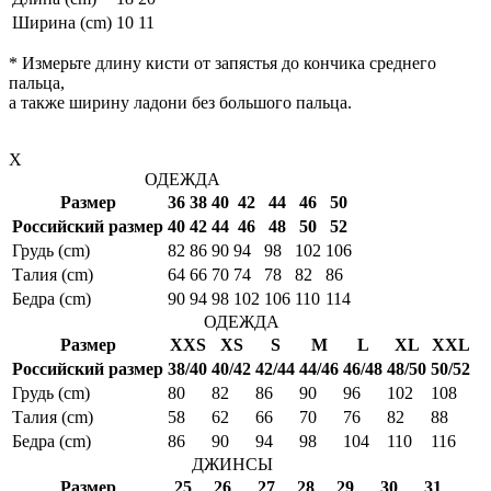
Ширина (cm)
10
11
* Измерьте длину кисти от запястья до кончика среднего
пальца,
а также ширину ладони без большого пальца.
X
ОДЕЖДА
Размер
36
38
40
42
44
46
50
Российский размер
40
42
44
46
48
50
52
Грудь (cm)
82
86
90
94
98
102
106
Талия (cm)
64
66
70
74
78
82
86
Бедра (cm)
90
94
98
102
106
110
114
ОДЕЖДА
Размер
XXS
XS
S
M
L
XL
XXL
Российский размер
38/40
40/42
42/44
44/46
46/48
48/50
50/52
Грудь (cm)
80
82
86
90
96
102
108
Талия (cm)
58
62
66
70
76
82
88
Бедра (cm)
86
90
94
98
104
110
116
ДЖИНСЫ
Размер
25
26
27
28
29
30
31