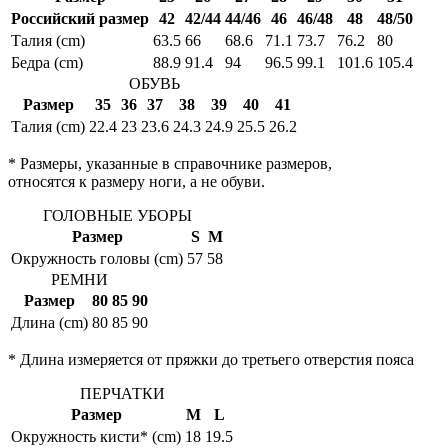
Российский размер
42
42/44
44/46
46
46/48
48
48/50
Талия (cm)
63.5
66
68.6
71.1
73.7
76.2
80
Бедра (cm)
88.9
91.4
94
96.5
99.1
101.6
105.4
ОБУВЬ
Размер
35
36
37
38
39
40
41
Талия (cm)
22.4
23
23.6
24.3
24.9
25.5
26.2
* Размеры, указанные в справочнике размеров,
относятся к размеру ноги, а не обуви.
ГОЛОВНЫЕ УБОРЫ
Размер
S
M
Окружность головы (cm)
57
58
РЕМНИ
Размер
80
85
90
Длина (cm)
80
85
90
* Длина измеряется от пряжки до третьего отверстия пояса
ПЕРЧАТКИ
Размер
M
L
Окружность кисти* (cm)
18
19.5