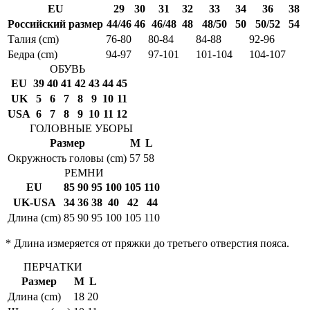
EU
29
30
31
32
33
34
36
38
Российский размер
44/46
46
46/48
48
48/50
50
50/52
54
Талия (cm)
76-80
80-84
84-88
92-96
Бедра (cm)
94-97
97-101
101-104
104-107
ОБУВЬ
EU
39
40
41
42
43
44
45
UK
5
6
7
8
9
10
11
USA
6
7
8
9
10
11
12
ГОЛОВНЫЕ УБОРЫ
Размер
M
L
Окружность головы (cm)
57
58
РЕМНИ
EU
85
90
95
100
105
110
UK-USA
34
36
38
40
42
44
Длина (cm)
85
90
95
100
105
110
* Длина измеряется от пряжки до третьего отверстия пояса.
ПЕРЧАТКИ
Размер
M
L
Длина (cm)
18
20