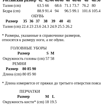
Российский размер
42
42/44
44/46
46
46/48
48
48/50
Талия (cm)
63.5
66
68.6
71.1
73.7
76.2
80
Бедра (cm)
88.9
91.4
94
96.5
99.1
101.6
105.4
ОБУВЬ
Размер
35
36
37
38
39
40
41
Талия (cm)
22.4
23
23.6
24.3
24.9
25.5
26.2
* Размеры, указанные в справочнике размеров,
относятся к размеру ноги, а не обуви.
ГОЛОВНЫЕ УБОРЫ
Размер
S
M
Окружность головы (cm)
57
58
РЕМНИ
Размер
80
85
90
Длина (cm)
80
85
90
* Длина измеряется от пряжки до третьего отверстия пояса
ПЕРЧАТКИ
Размер
M
L
Окружность кисти* (cm)
18
19.5