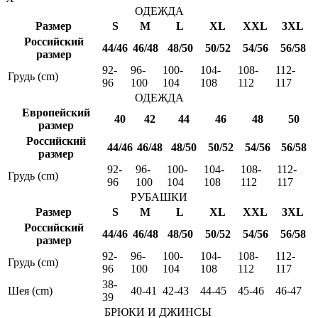
ОДЕЖДА
Размер
S
M
L
XL
XXL
3XL
Российский
44/46
46/48
48/50
50/52
54/56
56/58
размер
92-
96-
100-
104-
108-
112-
Грудь (cm)
96
100
104
108
112
117
ОДЕЖДА
Европейский
40
42
44
46
48
50
размер
Российский
44/46
46/48
48/50
50/52
54/56
56/58
размер
92-
96-
100-
104-
108-
112-
Грудь (cm)
96
100
104
108
112
117
РУБАШКИ
Размер
S
M
L
XL
XXL
3XL
Российский
44/46
46/48
48/50
50/52
54/56
56/58
размер
92-
96-
100-
104-
108-
112-
Грудь (cm)
96
100
104
108
112
117
38-
Шея (cm)
40-41
42-43
44-45
45-46
46-47
39
БРЮКИ И ДЖИНСЫ