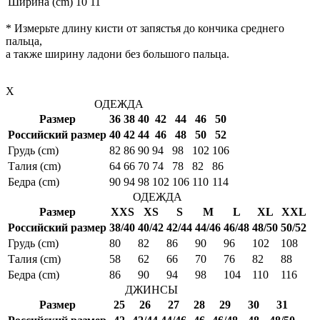
Ширина (cm)
10
11
* Измерьте длину кисти от запястья до кончика среднего
пальца,
а также ширину ладони без большого пальца.
X
ОДЕЖДА
Размер
36
38
40
42
44
46
50
Российский размер
40
42
44
46
48
50
52
Грудь (cm)
82
86
90
94
98
102
106
Талия (cm)
64
66
70
74
78
82
86
Бедра (cm)
90
94
98
102
106
110
114
ОДЕЖДА
Размер
XXS
XS
S
M
L
XL
XXL
Российский размер
38/40
40/42
42/44
44/46
46/48
48/50
50/52
Грудь (cm)
80
82
86
90
96
102
108
Талия (cm)
58
62
66
70
76
82
88
Бедра (cm)
86
90
94
98
104
110
116
ДЖИНСЫ
Размер
25
26
27
28
29
30
31