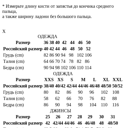
* Измерьте длину кисти от запястья до кончика среднего
пальца,
а также ширину ладони без большого пальца.
X
ОДЕЖДА
Размер
36
38
40
42
44
46
50
Российский размер
40
42
44
46
48
50
52
Грудь (cm)
82
86
90
94
98
102
106
Талия (cm)
64
66
70
74
78
82
86
Бедра (cm)
90
94
98
102
106
110
114
ОДЕЖДА
Размер
XXS
XS
S
M
L
XL
XXL
Российский размер
38/40
40/42
42/44
44/46
46/48
48/50
50/52
Грудь (cm)
80
82
86
90
96
102
108
Талия (cm)
58
62
66
70
76
82
88
Бедра (cm)
86
90
94
98
104
110
116
ДЖИНСЫ
Размер
25
26
27
28
29
30
31
Российский размер
42
42/44
44/46
46
46/48
48
48/50