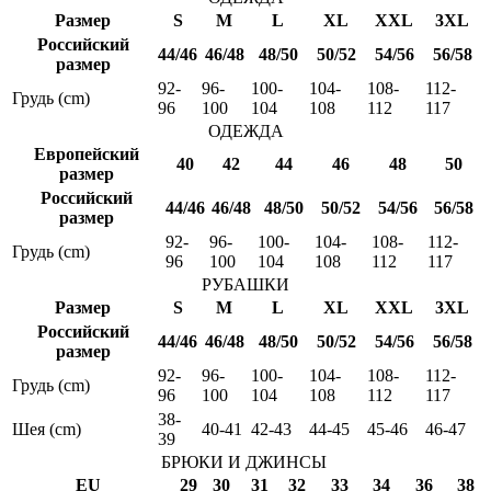
Размер
S
M
L
XL
XXL
3XL
Российский
44/46
46/48
48/50
50/52
54/56
56/58
размер
92-
96-
100-
104-
108-
112-
Грудь (cm)
96
100
104
108
112
117
ОДЕЖДА
Европейский
40
42
44
46
48
50
размер
Российский
44/46
46/48
48/50
50/52
54/56
56/58
размер
92-
96-
100-
104-
108-
112-
Грудь (cm)
96
100
104
108
112
117
РУБАШКИ
Размер
S
M
L
XL
XXL
3XL
Российский
44/46
46/48
48/50
50/52
54/56
56/58
размер
92-
96-
100-
104-
108-
112-
Грудь (cm)
96
100
104
108
112
117
38-
Шея (cm)
40-41
42-43
44-45
45-46
46-47
39
БРЮКИ И ДЖИНСЫ
EU
29
30
31
32
33
34
36
38