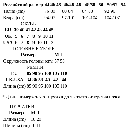
Российский размер
44/46
46
46/48
48
48/50
50
50/52
54
Талия (cm)
76-80
80-84
84-88
92-96
Бедра (cm)
94-97
97-101
101-104
104-107
ОБУВЬ
EU
39
40
41
42
43
44
45
UK
5
6
7
8
9
10
11
USA
6
7
8
9
10
11
12
ГОЛОВНЫЕ УБОРЫ
Размер
M
L
Окружность головы (cm)
57
58
РЕМНИ
EU
85
90
95
100
105
110
UK-USA
34
36
38
40
42
44
Длина (cm)
85
90
95
100
105
110
* Длина измеряется от пряжки до третьего отверстия пояса.
ПЕРЧАТКИ
Размер
M
L
Длина (cm)
18
20
Ширина (cm)
10
11