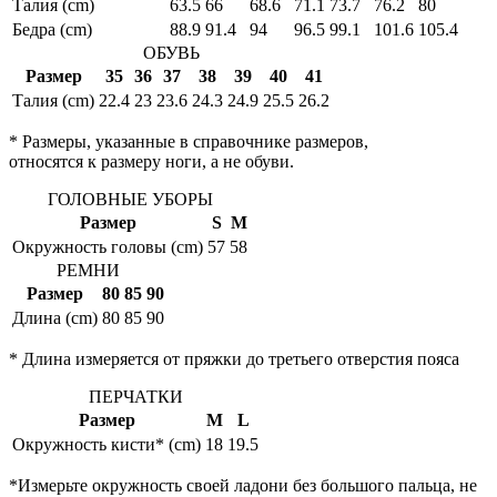
Талия (cm)
63.5
66
68.6
71.1
73.7
76.2
80
Бедра (cm)
88.9
91.4
94
96.5
99.1
101.6
105.4
ОБУВЬ
Размер
35
36
37
38
39
40
41
Талия (cm)
22.4
23
23.6
24.3
24.9
25.5
26.2
* Размеры, указанные в справочнике размеров,
относятся к размеру ноги, а не обуви.
ГОЛОВНЫЕ УБОРЫ
Размер
S
M
Окружность головы (cm)
57
58
РЕМНИ
Размер
80
85
90
Длина (cm)
80
85
90
* Длина измеряется от пряжки до третьего отверстия пояса
ПЕРЧАТКИ
Размер
M
L
Окружность кисти* (cm)
18
19.5
*Измерьте окружность своей ладони без большого пальца, не