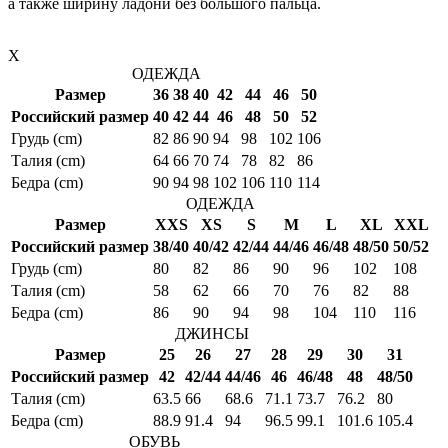
а также ширину ладони без большого пальца.
X
ОДЕЖДА
Размер
36
38
40
42
44
46
50
Российский размер
40
42
44
46
48
50
52
Грудь (cm)
82
86
90
94
98
102
106
Талия (cm)
64
66
70
74
78
82
86
Бедра (cm)
90
94
98
102
106
110
114
ОДЕЖДА
Размер
XXS
XS
S
M
L
XL
XXL
Российский размер
38/40
40/42
42/44
44/46
46/48
48/50
50/52
Грудь (cm)
80
82
86
90
96
102
108
Талия (cm)
58
62
66
70
76
82
88
Бедра (cm)
86
90
94
98
104
110
116
ДЖИНСЫ
Размер
25
26
27
28
29
30
31
Российский размер
42
42/44
44/46
46
46/48
48
48/50
Талия (cm)
63.5
66
68.6
71.1
73.7
76.2
80
Бедра (cm)
88.9
91.4
94
96.5
99.1
101.6
105.4
ОБУВЬ