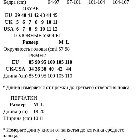
Бедра (cm)
94-97
97-101
101-104
104-107
ОБУВЬ
EU
39
40
41
42
43
44
45
UK
5
6
7
8
9
10
11
USA
6
7
8
9
10
11
12
ГОЛОВНЫЕ УБОРЫ
Размер
M
L
Окружность головы (cm)
57
58
РЕМНИ
EU
85
90
95
100
105
110
UK-USA
34
36
38
40
42
44
Длина (cm)
85
90
95
100
105
110
* Длина измеряется от пряжки до третьего отверстия пояса.
ПЕРЧАТКИ
Размер
M
L
Длина (cm)
18
20
Ширина (cm)
10
11
* Измерьте длину кисти от запястья до кончика среднего
пальца,