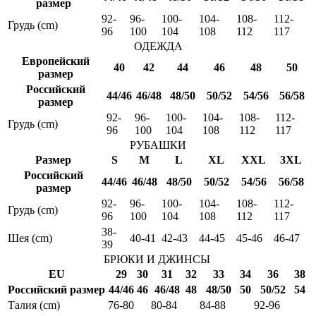
размер
92-
96-
100-
104-
108-
112-
Грудь (cm)
96
100
104
108
112
117
ОДЕЖДА
Европейский
40
42
44
46
48
50
размер
Российский
44/46
46/48
48/50
50/52
54/56
56/58
размер
92-
96-
100-
104-
108-
112-
Грудь (cm)
96
100
104
108
112
117
РУБАШКИ
Размер
S
M
L
XL
XXL
3XL
Российский
44/46
46/48
48/50
50/52
54/56
56/58
размер
92-
96-
100-
104-
108-
112-
Грудь (cm)
96
100
104
108
112
117
38-
Шея (cm)
40-41
42-43
44-45
45-46
46-47
39
БРЮКИ И ДЖИНСЫ
EU
29
30
31
32
33
34
36
38
Российский размер
44/46
46
46/48
48
48/50
50
50/52
54
Талия (cm)
76-80
80-84
84-88
92-96