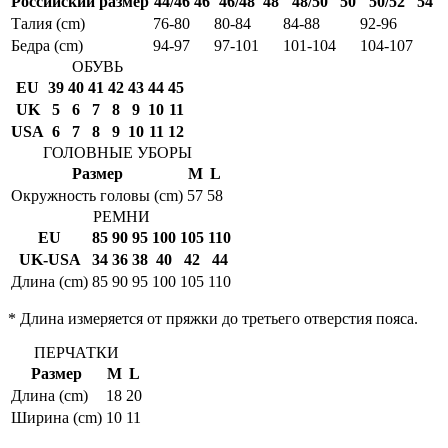
Российский размер
44/46
46
46/48
48
48/50
50
50/52
54
Талия (cm)
76-80
80-84
84-88
92-96
Бедра (cm)
94-97
97-101
101-104
104-107
ОБУВЬ
EU
39
40
41
42
43
44
45
UK
5
6
7
8
9
10
11
USA
6
7
8
9
10
11
12
ГОЛОВНЫЕ УБОРЫ
Размер
M
L
Окружность головы (cm)
57
58
РЕМНИ
EU
85
90
95
100
105
110
UK-USA
34
36
38
40
42
44
Длина (cm)
85
90
95
100
105
110
* Длина измеряется от пряжки до третьего отверстия пояса.
ПЕРЧАТКИ
Размер
M
L
Длина (cm)
18
20
Ширина (cm)
10
11