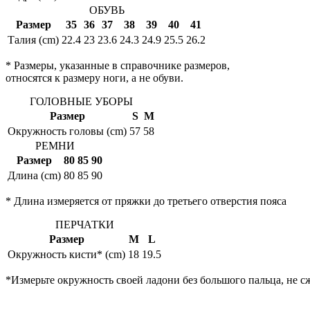
ОБУВЬ
Размер
35
36
37
38
39
40
41
Талия (cm)
22.4
23
23.6
24.3
24.9
25.5
26.2
* Размеры, указанные в справочнике размеров,
относятся к размеру ноги, а не обуви.
ГОЛОВНЫЕ УБОРЫ
Размер
S
M
Окружность головы (cm)
57
58
РЕМНИ
Размер
80
85
90
Длина (cm)
80
85
90
* Длина измеряется от пряжки до третьего отверстия пояса
ПЕРЧАТКИ
Размер
M
L
Окружность кисти* (cm)
18
19.5
*Измерьте окружность своей ладони без большого пальца, не с