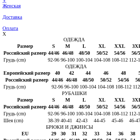
♀
Женская
Доставка
Оплата
X
ОДЕЖДА
Размер
S
M
L
XL
XXL
3X
Российский размер
44/46
46/48
48/50
50/52
54/56
56/
Грудь (cm)
92-96
96-100
100-104
104-108
108-112
112-
ОДЕЖДА
Европейский размер
40
42
44
46
48
Российский размер
44/46
46/48
48/50
50/52
54/56
56
Грудь (cm)
92-96
96-100
100-104
104-108
108-112
112
РУБАШКИ
Размер
S
M
L
XL
XXL
3X
Российский размер
44/46
46/48
48/50
50/52
54/56
56/
Грудь (cm)
92-96
96-100
100-104
104-108
108-112
112-
Шея (cm)
38-39
40-41
42-43
44-45
45-46
46-4
БРЮКИ И ДЖИНСЫ
EU
29
30
31
32
33
34
36
38