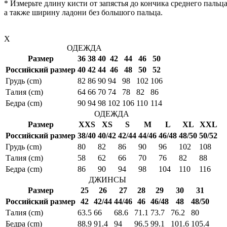
* Измерьте длину кисти от запястья до кончика среднего пальца
а также ширину ладони без большого пальца.
X
ОДЕЖДА
Размер
36
38
40
42
44
46
50
Российский размер
40
42
44
46
48
50
52
Грудь (cm)
82
86
90
94
98
102
106
Талия (cm)
64
66
70
74
78
82
86
Бедра (cm)
90
94
98
102
106
110
114
ОДЕЖДА
Размер
XXS
XS
S
M
L
XL
XXL
Российский размер
38/40
40/42
42/44
44/46
46/48
48/50
50/52
Грудь (cm)
80
82
86
90
96
102
108
Талия (cm)
58
62
66
70
76
82
88
Бедра (cm)
86
90
94
98
104
110
116
ДЖИНСЫ
Размер
25
26
27
28
29
30
31
Российский размер
42
42/44
44/46
46
46/48
48
48/50
Талия (cm)
63.5
66
68.6
71.1
73.7
76.2
80
Бедра (cm)
88.9
91.4
94
96.5
99.1
101.6
105.4