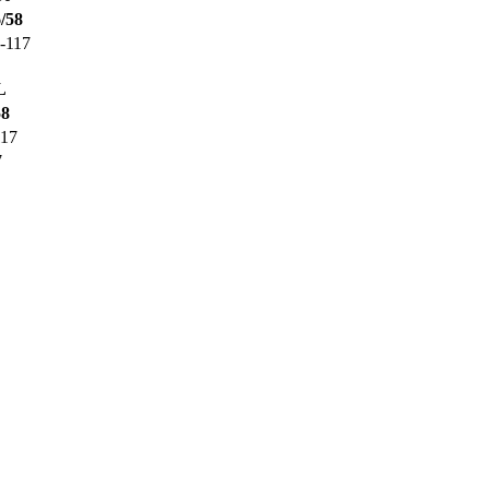
/58
-117
L
58
117
7