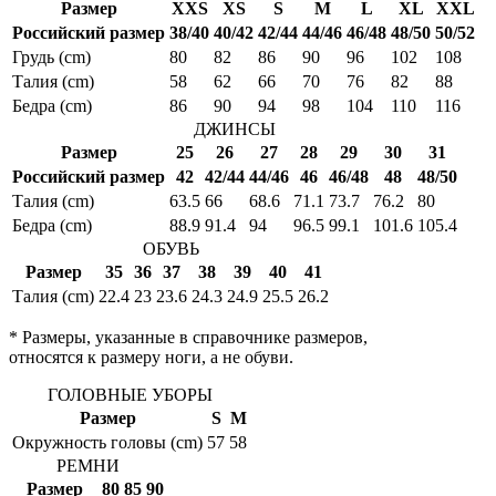
Размер
XXS
XS
S
M
L
XL
XXL
Российский размер
38/40
40/42
42/44
44/46
46/48
48/50
50/52
Грудь (cm)
80
82
86
90
96
102
108
Талия (cm)
58
62
66
70
76
82
88
Бедра (cm)
86
90
94
98
104
110
116
ДЖИНСЫ
Размер
25
26
27
28
29
30
31
Российский размер
42
42/44
44/46
46
46/48
48
48/50
Талия (cm)
63.5
66
68.6
71.1
73.7
76.2
80
Бедра (cm)
88.9
91.4
94
96.5
99.1
101.6
105.4
ОБУВЬ
Размер
35
36
37
38
39
40
41
Талия (cm)
22.4
23
23.6
24.3
24.9
25.5
26.2
* Размеры, указанные в справочнике размеров,
относятся к размеру ноги, а не обуви.
ГОЛОВНЫЕ УБОРЫ
Размер
S
M
Окружность головы (cm)
57
58
РЕМНИ
Размер
80
85
90