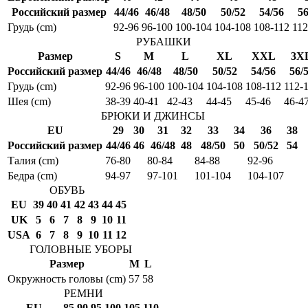
Российский размер
44/46
46/48
48/50
50/52
54/56
56
Грудь (cm)
92-96
96-100
100-104
104-108
108-112
112
РУБАШКИ
Размер
S
M
L
XL
XXL
3X
Российский размер
44/46
46/48
48/50
50/52
54/56
56/
Грудь (cm)
92-96
96-100
100-104
104-108
108-112
112-
Шея (cm)
38-39
40-41
42-43
44-45
45-46
46-4
БРЮКИ И ДЖИНСЫ
EU
29
30
31
32
33
34
36
38
Российский размер
44/46
46
46/48
48
48/50
50
50/52
54
Талия (cm)
76-80
80-84
84-88
92-96
Бедра (cm)
94-97
97-101
101-104
104-107
ОБУВЬ
EU
39
40
41
42
43
44
45
UK
5
6
7
8
9
10
11
USA
6
7
8
9
10
11
12
ГОЛОВНЫЕ УБОРЫ
Размер
M
L
Окружность головы (cm)
57
58
РЕМНИ
EU
85
90
95
100
105
110