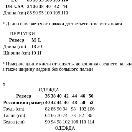
UK-USA
34
36
38
40
42
44
Длина (cm)
85
90
95
100
105
110
* Длина измеряется от пряжки до третьего отверстия пояса.
ПЕРЧАТКИ
Размер
M
L
Длина (cm)
18
20
Ширина (cm)
10
11
* Измерьте длину кисти от запястья до кончика среднего пальца
а также ширину ладони без большого пальца.
X
ОДЕЖДА
Размер
36
38
40
42
44
46
50
Российский размер
40
42
44
46
48
50
52
Грудь (cm)
82
86
90
94
98
102
106
Талия (cm)
64
66
70
74
78
82
86
Бедра (cm)
90
94
98
102
106
110
114
ОДЕЖДА