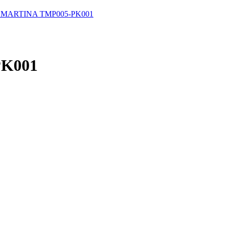
 MARTINA TMP005-PK001
PK001