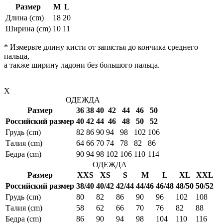
Размер
M
L
Длина (cm)
18
20
Ширина (cm)
10
11
* Измерьте длину кисти от запястья до кончика среднего
пальца,
а также ширину ладони без большого пальца.
X
ОДЕЖДА
Размер
36
38
40
42
44
46
50
Российский размер
40
42
44
46
48
50
52
Грудь (cm)
82
86
90
94
98
102
106
Талия (cm)
64
66
70
74
78
82
86
Бедра (cm)
90
94
98
102
106
110
114
ОДЕЖДА
Размер
XXS
XS
S
M
L
XL
XXL
Российский размер
38/40
40/42
42/44
44/46
46/48
48/50
50/52
Грудь (cm)
80
82
86
90
96
102
108
Талия (cm)
58
62
66
70
76
82
88
Бедра (cm)
86
90
94
98
104
110
116