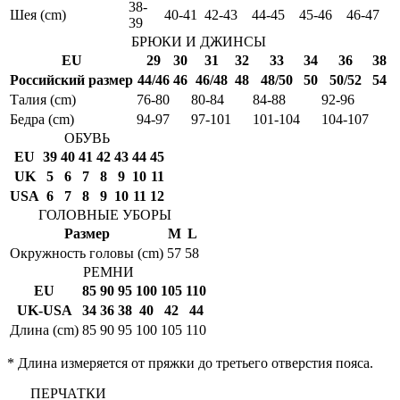
38-
Шея (cm)
40-41
42-43
44-45
45-46
46-47
39
БРЮКИ И ДЖИНСЫ
EU
29
30
31
32
33
34
36
38
Российский размер
44/46
46
46/48
48
48/50
50
50/52
54
Талия (cm)
76-80
80-84
84-88
92-96
Бедра (cm)
94-97
97-101
101-104
104-107
ОБУВЬ
EU
39
40
41
42
43
44
45
UK
5
6
7
8
9
10
11
USA
6
7
8
9
10
11
12
ГОЛОВНЫЕ УБОРЫ
Размер
M
L
Окружность головы (cm)
57
58
РЕМНИ
EU
85
90
95
100
105
110
UK-USA
34
36
38
40
42
44
Длина (cm)
85
90
95
100
105
110
* Длина измеряется от пряжки до третьего отверстия пояса.
ПЕРЧАТКИ