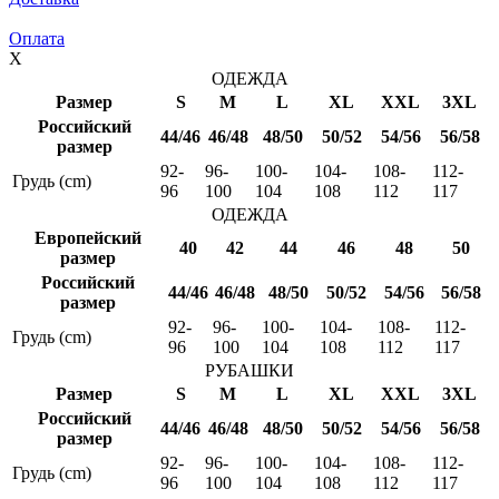
Оплата
X
ОДЕЖДА
Размер
S
M
L
XL
XXL
3XL
Российский
44/46
46/48
48/50
50/52
54/56
56/58
размер
92-
96-
100-
104-
108-
112-
Грудь (cm)
96
100
104
108
112
117
ОДЕЖДА
Европейский
40
42
44
46
48
50
размер
Российский
44/46
46/48
48/50
50/52
54/56
56/58
размер
92-
96-
100-
104-
108-
112-
Грудь (cm)
96
100
104
108
112
117
РУБАШКИ
Размер
S
M
L
XL
XXL
3XL
Российский
44/46
46/48
48/50
50/52
54/56
56/58
размер
92-
96-
100-
104-
108-
112-
Грудь (cm)
96
100
104
108
112
117