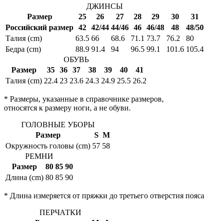
ДЖИНСЫ
Размер
25
26
27
28
29
30
31
Российский размер
42
42/44
44/46
46
46/48
48
48/50
Талия (cm)
63.5
66
68.6
71.1
73.7
76.2
80
Бедра (cm)
88.9
91.4
94
96.5
99.1
101.6
105.4
ОБУВЬ
Размер
35
36
37
38
39
40
41
Талия (cm)
22.4
23
23.6
24.3
24.9
25.5
26.2
* Размеры, указанные в справочнике размеров,
относятся к размеру ноги, а не обуви.
ГОЛОВНЫЕ УБОРЫ
Размер
S
M
Окружность головы (cm)
57
58
РЕМНИ
Размер
80
85
90
Длина (cm)
80
85
90
* Длина измеряется от пряжки до третьего отверстия пояса
ПЕРЧАТКИ