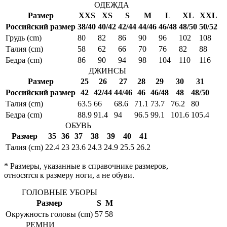
ОДЕЖДА
Размер
XXS
XS
S
M
L
XL
XXL
Российский размер
38/40
40/42
42/44
44/46
46/48
48/50
50/52
Грудь (cm)
80
82
86
90
96
102
108
Талия (cm)
58
62
66
70
76
82
88
Бедра (cm)
86
90
94
98
104
110
116
ДЖИНСЫ
Размер
25
26
27
28
29
30
31
Российский размер
42
42/44
44/46
46
46/48
48
48/50
Талия (cm)
63.5
66
68.6
71.1
73.7
76.2
80
Бедра (cm)
88.9
91.4
94
96.5
99.1
101.6
105.4
ОБУВЬ
Размер
35
36
37
38
39
40
41
Талия (cm)
22.4
23
23.6
24.3
24.9
25.5
26.2
* Размеры, указанные в справочнике размеров,
относятся к размеру ноги, а не обуви.
ГОЛОВНЫЕ УБОРЫ
Размер
S
M
Окружность головы (cm)
57
58
РЕМНИ