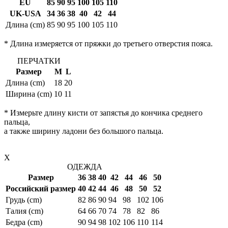
EU
85
90
95
100
105
110
UK-USA
34
36
38
40
42
44
Длина (cm)
85
90
95
100
105
110
* Длина измеряется от пряжки до третьего отверстия пояса.
ПЕРЧАТКИ
Размер
M
L
Длина (cm)
18
20
Ширина (cm)
10
11
* Измерьте длину кисти от запястья до кончика среднего
пальца,
а также ширину ладони без большого пальца.
X
ОДЕЖДА
Размер
36
38
40
42
44
46
50
Российский размер
40
42
44
46
48
50
52
Грудь (cm)
82
86
90
94
98
102
106
Талия (cm)
64
66
70
74
78
82
86
Бедра (cm)
90
94
98
102
106
110
114