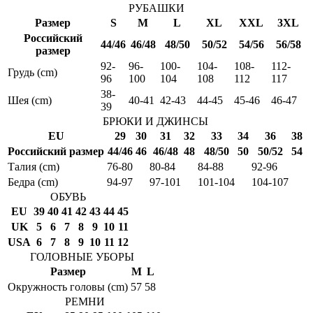
РУБАШКИ
Размер
S
M
L
XL
XXL
3XL
Российский
44/46
46/48
48/50
50/52
54/56
56/58
размер
92-
96-
100-
104-
108-
112-
Грудь (cm)
96
100
104
108
112
117
38-
Шея (cm)
40-41
42-43
44-45
45-46
46-47
39
БРЮКИ И ДЖИНСЫ
EU
29
30
31
32
33
34
36
38
Российский размер
44/46
46
46/48
48
48/50
50
50/52
54
Талия (cm)
76-80
80-84
84-88
92-96
Бедра (cm)
94-97
97-101
101-104
104-107
ОБУВЬ
EU
39
40
41
42
43
44
45
UK
5
6
7
8
9
10
11
USA
6
7
8
9
10
11
12
ГОЛОВНЫЕ УБОРЫ
Размер
M
L
Окружность головы (cm)
57
58
РЕМНИ