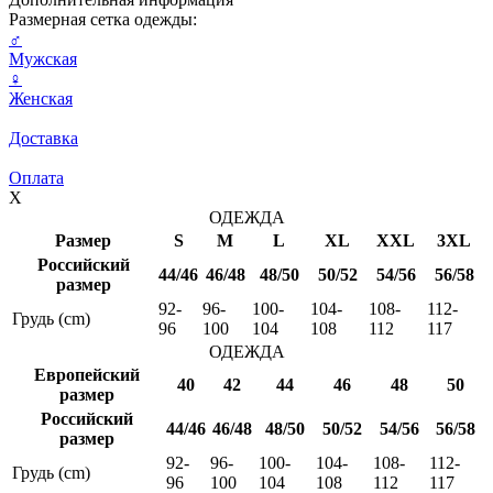
Размерная сетка одежды:
♂
Мужская
♀
Женская
Доставка
Оплата
X
ОДЕЖДА
Размер
S
M
L
XL
XXL
3XL
Российский
44/46
46/48
48/50
50/52
54/56
56/58
размер
92-
96-
100-
104-
108-
112-
Грудь (cm)
96
100
104
108
112
117
ОДЕЖДА
Европейский
40
42
44
46
48
50
размер
Российский
44/46
46/48
48/50
50/52
54/56
56/58
размер
92-
96-
100-
104-
108-
112-
Грудь (cm)
96
100
104
108
112
117