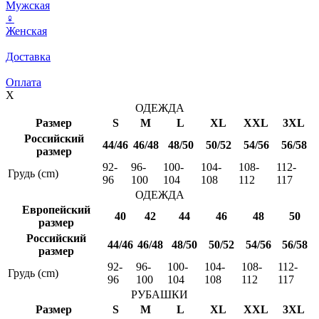
Мужская
♀
Женская
Доставка
Оплата
X
ОДЕЖДА
Размер
S
M
L
XL
XXL
3XL
Российский
44/46
46/48
48/50
50/52
54/56
56/58
размер
92-
96-
100-
104-
108-
112-
Грудь (cm)
96
100
104
108
112
117
ОДЕЖДА
Европейский
40
42
44
46
48
50
размер
Российский
44/46
46/48
48/50
50/52
54/56
56/58
размер
92-
96-
100-
104-
108-
112-
Грудь (cm)
96
100
104
108
112
117
РУБАШКИ
Размер
S
M
L
XL
XXL
3XL