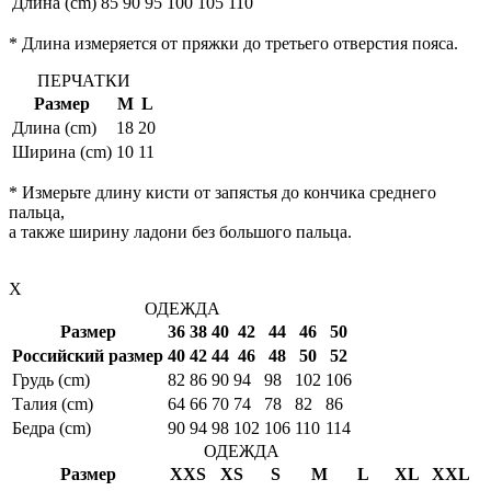
Длина (cm)
85
90
95
100
105
110
* Длина измеряется от пряжки до третьего отверстия пояса.
ПЕРЧАТКИ
Размер
M
L
Длина (cm)
18
20
Ширина (cm)
10
11
* Измерьте длину кисти от запястья до кончика среднего
пальца,
а также ширину ладони без большого пальца.
X
ОДЕЖДА
Размер
36
38
40
42
44
46
50
Российский размер
40
42
44
46
48
50
52
Грудь (cm)
82
86
90
94
98
102
106
Талия (cm)
64
66
70
74
78
82
86
Бедра (cm)
90
94
98
102
106
110
114
ОДЕЖДА
Размер
XXS
XS
S
M
L
XL
XXL