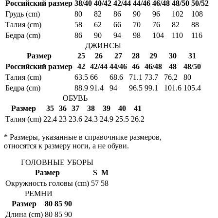
Российский размер
38/40
40/42
42/44
44/46
46/48
48/50
50/52
Грудь (cm)
80
82
86
90
96
102
108
Талия (cm)
58
62
66
70
76
82
88
Бедра (cm)
86
90
94
98
104
110
116
ДЖИНСЫ
Размер
25
26
27
28
29
30
31
Российский размер
42
42/44
44/46
46
46/48
48
48/50
Талия (cm)
63.5
66
68.6
71.1
73.7
76.2
80
Бедра (cm)
88.9
91.4
94
96.5
99.1
101.6
105.4
ОБУВЬ
Размер
35
36
37
38
39
40
41
Талия (cm)
22.4
23
23.6
24.3
24.9
25.5
26.2
* Размеры, указанные в справочнике размеров,
относятся к размеру ноги, а не обуви.
ГОЛОВНЫЕ УБОРЫ
Размер
S
M
Окружность головы (cm)
57
58
РЕМНИ
Размер
80
85
90
Длина (cm)
80
85
90