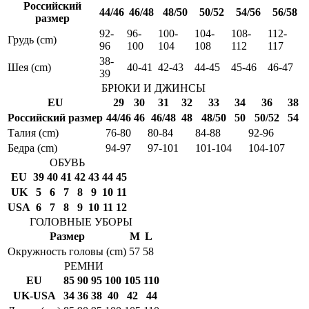
Российский
44/46
46/48
48/50
50/52
54/56
56/58
размер
92-
96-
100-
104-
108-
112-
Грудь (cm)
96
100
104
108
112
117
38-
Шея (cm)
40-41
42-43
44-45
45-46
46-47
39
БРЮКИ И ДЖИНСЫ
EU
29
30
31
32
33
34
36
38
Российский размер
44/46
46
46/48
48
48/50
50
50/52
54
Талия (cm)
76-80
80-84
84-88
92-96
Бедра (cm)
94-97
97-101
101-104
104-107
ОБУВЬ
EU
39
40
41
42
43
44
45
UK
5
6
7
8
9
10
11
USA
6
7
8
9
10
11
12
ГОЛОВНЫЕ УБОРЫ
Размер
M
L
Окружность головы (cm)
57
58
РЕМНИ
EU
85
90
95
100
105
110
UK-USA
34
36
38
40
42
44