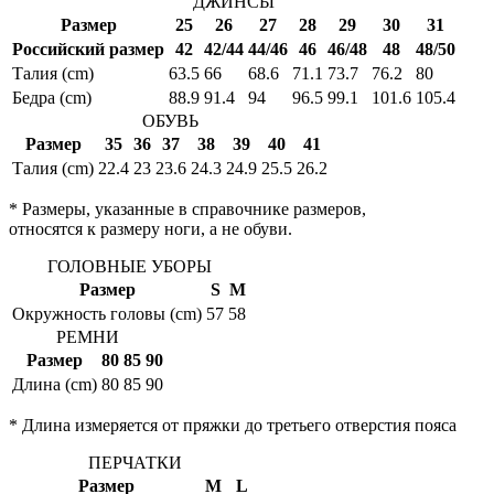
ДЖИНСЫ
Размер
25
26
27
28
29
30
31
Российский размер
42
42/44
44/46
46
46/48
48
48/50
Талия (cm)
63.5
66
68.6
71.1
73.7
76.2
80
Бедра (cm)
88.9
91.4
94
96.5
99.1
101.6
105.4
ОБУВЬ
Размер
35
36
37
38
39
40
41
Талия (cm)
22.4
23
23.6
24.3
24.9
25.5
26.2
* Размеры, указанные в справочнике размеров,
относятся к размеру ноги, а не обуви.
ГОЛОВНЫЕ УБОРЫ
Размер
S
M
Окружность головы (cm)
57
58
РЕМНИ
Размер
80
85
90
Длина (cm)
80
85
90
* Длина измеряется от пряжки до третьего отверстия пояса
ПЕРЧАТКИ
Размер
M
L