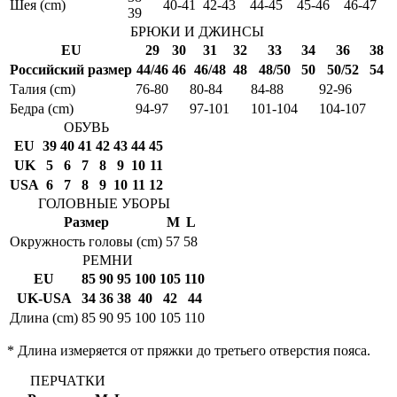
Шея (cm)
40-41
42-43
44-45
45-46
46-47
39
БРЮКИ И ДЖИНСЫ
EU
29
30
31
32
33
34
36
38
Российский размер
44/46
46
46/48
48
48/50
50
50/52
54
Талия (cm)
76-80
80-84
84-88
92-96
Бедра (cm)
94-97
97-101
101-104
104-107
ОБУВЬ
EU
39
40
41
42
43
44
45
UK
5
6
7
8
9
10
11
USA
6
7
8
9
10
11
12
ГОЛОВНЫЕ УБОРЫ
Размер
M
L
Окружность головы (cm)
57
58
РЕМНИ
EU
85
90
95
100
105
110
UK-USA
34
36
38
40
42
44
Длина (cm)
85
90
95
100
105
110
* Длина измеряется от пряжки до третьего отверстия пояса.
ПЕРЧАТКИ