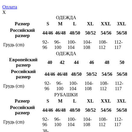
Оплата
X
ОДЕЖДА
Размер
S
M
L
XL
XXL
3XL
Российский
44/46
46/48
48/50
50/52
54/56
56/58
размер
92-
96-
100-
104-
108-
112-
Грудь (cm)
96
100
104
108
112
117
ОДЕЖДА
Европейский
40
42
44
46
48
50
размер
Российский
44/46
46/48
48/50
50/52
54/56
56/58
размер
92-
96-
100-
104-
108-
112-
Грудь (cm)
96
100
104
108
112
117
РУБАШКИ
Размер
S
M
L
XL
XXL
3XL
Российский
44/46
46/48
48/50
50/52
54/56
56/58
размер
92-
96-
100-
104-
108-
112-
Грудь (cm)
96
100
104
108
112
117
38-