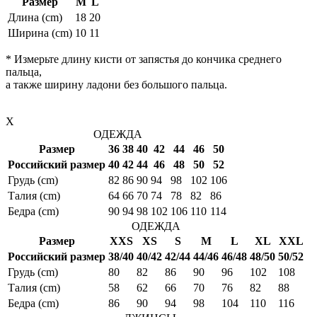
Размер
M
L
Длина (cm)
18
20
Ширина (cm)
10
11
* Измерьте длину кисти от запястья до кончика среднего
пальца,
а также ширину ладони без большого пальца.
X
ОДЕЖДА
Размер
36
38
40
42
44
46
50
Российский размер
40
42
44
46
48
50
52
Грудь (cm)
82
86
90
94
98
102
106
Талия (cm)
64
66
70
74
78
82
86
Бедра (cm)
90
94
98
102
106
110
114
ОДЕЖДА
Размер
XXS
XS
S
M
L
XL
XXL
Российский размер
38/40
40/42
42/44
44/46
46/48
48/50
50/52
Грудь (cm)
80
82
86
90
96
102
108
Талия (cm)
58
62
66
70
76
82
88
Бедра (cm)
86
90
94
98
104
110
116