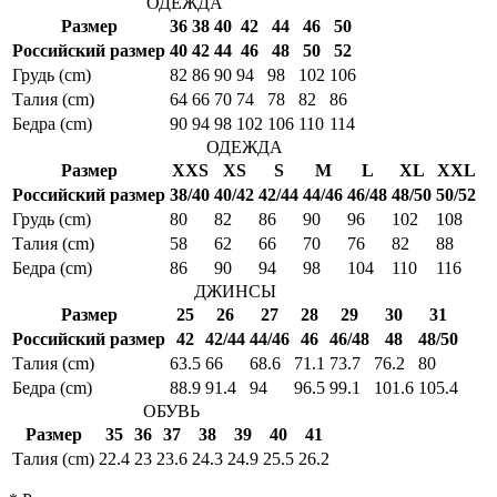
ОДЕЖДА
Размер
36
38
40
42
44
46
50
Российский размер
40
42
44
46
48
50
52
Грудь (cm)
82
86
90
94
98
102
106
Талия (cm)
64
66
70
74
78
82
86
Бедра (cm)
90
94
98
102
106
110
114
ОДЕЖДА
Размер
XXS
XS
S
M
L
XL
XXL
Российский размер
38/40
40/42
42/44
44/46
46/48
48/50
50/52
Грудь (cm)
80
82
86
90
96
102
108
Талия (cm)
58
62
66
70
76
82
88
Бедра (cm)
86
90
94
98
104
110
116
ДЖИНСЫ
Размер
25
26
27
28
29
30
31
Российский размер
42
42/44
44/46
46
46/48
48
48/50
Талия (cm)
63.5
66
68.6
71.1
73.7
76.2
80
Бедра (cm)
88.9
91.4
94
96.5
99.1
101.6
105.4
ОБУВЬ
Размер
35
36
37
38
39
40
41
Талия (cm)
22.4
23
23.6
24.3
24.9
25.5
26.2