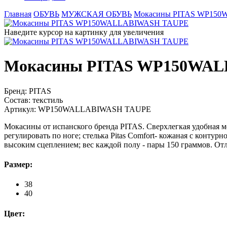
Главная
ОБУВЬ
МУЖСКАЯ ОБУВЬ
Мокасины PITAS WP15
Наведите курсор на картинку для увеличения
Мокасины PITAS WP150WA
Бренд:
PITAS
Состав:
текстиль
Артикул:
WP150WALLABIWASH TAUPE
Мокасины от испанского бренда PITAS. Сверхлегкая удобная м
регулировать по ноге; стелька Pitas Comfort- кожаная с конт
высоким сцеплением; вес каждой полу - пары 150 граммов. Отл
Размер:
38
40
Цвет: