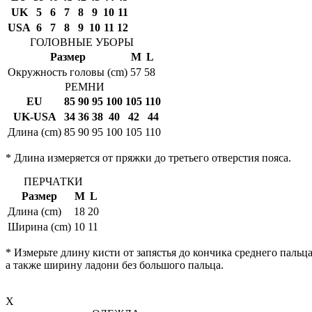
UK
5
6
7
8
9
10
11
USA
6
7
8
9
10
11
12
ГОЛОВНЫЕ УБОРЫ
Размер
M
L
Окружность головы (cm)
57
58
РЕМНИ
EU
85
90
95
100
105
110
UK-USA
34
36
38
40
42
44
Длина (cm)
85
90
95
100
105
110
* Длина измеряется от пряжки до третьего отверстия пояса.
ПЕРЧАТКИ
Размер
M
L
Длина (cm)
18
20
Ширина (cm)
10
11
* Измерьте длину кисти от запястья до кончика среднего пальца
а также ширину ладони без большого пальца.
X