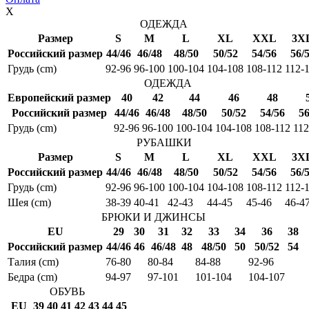
X
ОДЕЖДА
Размер
S
M
L
XL
XXL
3X
Российский размер
44/46
46/48
48/50
50/52
54/56
56/
Грудь (cm)
92-96
96-100
100-104
104-108
108-112
112-
ОДЕЖДА
Европейский размер
40
42
44
46
48
Российский размер
44/46
46/48
48/50
50/52
54/56
56
Грудь (cm)
92-96
96-100
100-104
104-108
108-112
112
РУБАШКИ
Размер
S
M
L
XL
XXL
3X
Российский размер
44/46
46/48
48/50
50/52
54/56
56/
Грудь (cm)
92-96
96-100
100-104
104-108
108-112
112-
Шея (cm)
38-39
40-41
42-43
44-45
45-46
46-4
БРЮКИ И ДЖИНСЫ
EU
29
30
31
32
33
34
36
38
Российский размер
44/46
46
46/48
48
48/50
50
50/52
54
Талия (cm)
76-80
80-84
84-88
92-96
Бедра (cm)
94-97
97-101
101-104
104-107
ОБУВЬ
EU
39
40
41
42
43
44
45