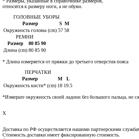
* Размеры, указанные в справочнике размеров,
относятся к размеру ноги, а не обуви.
ГОЛОВНЫЕ УБОРЫ
Размер
S
M
Окружность головы (cm)
57
58
РЕМНИ
Размер
80
85
90
Длина (cm)
80
85
90
* Длина измеряется от пряжки до третьего отверстия пояса
ПЕРЧАТКИ
Размер
M
L
Окружность кисти* (cm)
18
19.5
*Измерьте окружность своей ладони без большого пальца, не с
X
Доставка по РФ осуществляется нашими партнерскими служба
Стоимость доставки имеет фиксированную стоимость.