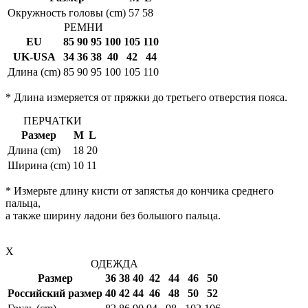
Окружность головы (cm)
57
58
РЕМНИ
EU
85
90
95
100
105
110
UK-USA
34
36
38
40
42
44
Длина (cm)
85
90
95
100
105
110
* Длина измеряется от пряжки до третьего отверстия пояса.
ПЕРЧАТКИ
Размер
M
L
Длина (cm)
18
20
Ширина (cm)
10
11
* Измерьте длину кисти от запястья до кончика среднего
пальца,
а также ширину ладони без большого пальца.
X
ОДЕЖДА
Размер
36
38
40
42
44
46
50
Российский размер
40
42
44
46
48
50
52