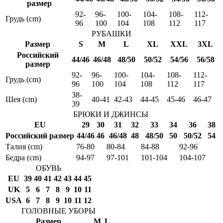
размер
92-
96-
100-
104-
108-
112-
Грудь (cm)
96
100
104
108
112
117
РУБАШКИ
Размер
S
M
L
XL
XXL
3XL
Российский
44/46
46/48
48/50
50/52
54/56
56/58
размер
92-
96-
100-
104-
108-
112-
Грудь (cm)
96
100
104
108
112
117
38-
Шея (cm)
40-41
42-43
44-45
45-46
46-47
39
БРЮКИ И ДЖИНСЫ
EU
29
30
31
32
33
34
36
38
Российский размер
44/46
46
46/48
48
48/50
50
50/52
54
Талия (cm)
76-80
80-84
84-88
92-96
Бедра (cm)
94-97
97-101
101-104
104-107
ОБУВЬ
EU
39
40
41
42
43
44
45
UK
5
6
7
8
9
10
11
USA
6
7
8
9
10
11
12
ГОЛОВНЫЕ УБОРЫ
Размер
M
L