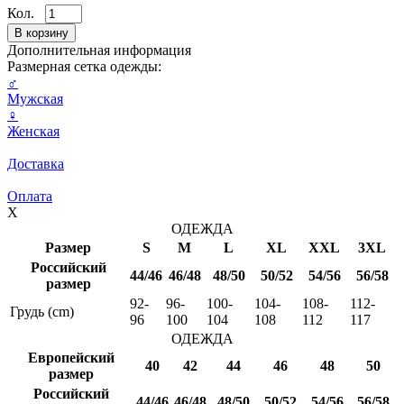
Кол.
Дополнительная информация
Размерная сетка одежды:
♂
Мужская
♀
Женская
Доставка
Оплата
X
ОДЕЖДА
Размер
S
M
L
XL
XXL
3XL
Российский
44/46
46/48
48/50
50/52
54/56
56/58
размер
92-
96-
100-
104-
108-
112-
Грудь (cm)
96
100
104
108
112
117
ОДЕЖДА
Европейский
40
42
44
46
48
50
размер
Российский
44/46
46/48
48/50
50/52
54/56
56/58