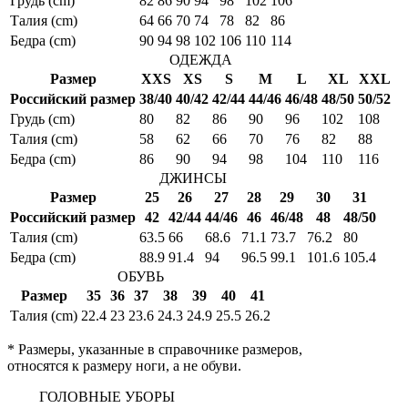
Грудь (cm)
82
86
90
94
98
102
106
Талия (cm)
64
66
70
74
78
82
86
Бедра (cm)
90
94
98
102
106
110
114
ОДЕЖДА
Размер
XXS
XS
S
M
L
XL
XXL
Российский размер
38/40
40/42
42/44
44/46
46/48
48/50
50/52
Грудь (cm)
80
82
86
90
96
102
108
Талия (cm)
58
62
66
70
76
82
88
Бедра (cm)
86
90
94
98
104
110
116
ДЖИНСЫ
Размер
25
26
27
28
29
30
31
Российский размер
42
42/44
44/46
46
46/48
48
48/50
Талия (cm)
63.5
66
68.6
71.1
73.7
76.2
80
Бедра (cm)
88.9
91.4
94
96.5
99.1
101.6
105.4
ОБУВЬ
Размер
35
36
37
38
39
40
41
Талия (cm)
22.4
23
23.6
24.3
24.9
25.5
26.2
* Размеры, указанные в справочнике размеров,
относятся к размеру ноги, а не обуви.
ГОЛОВНЫЕ УБОРЫ