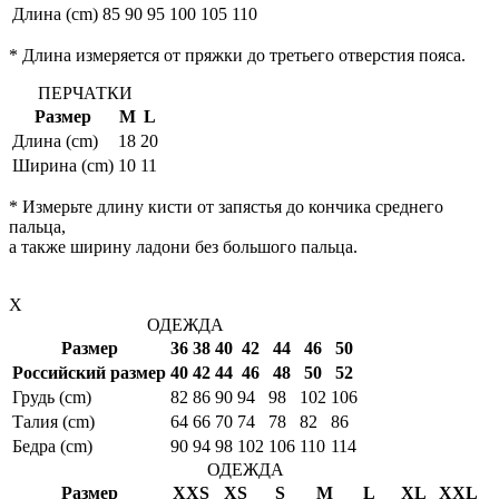
Длина (cm)
85
90
95
100
105
110
* Длина измеряется от пряжки до третьего отверстия пояса.
ПЕРЧАТКИ
Размер
M
L
Длина (cm)
18
20
Ширина (cm)
10
11
* Измерьте длину кисти от запястья до кончика среднего
пальца,
а также ширину ладони без большого пальца.
X
ОДЕЖДА
Размер
36
38
40
42
44
46
50
Российский размер
40
42
44
46
48
50
52
Грудь (cm)
82
86
90
94
98
102
106
Талия (cm)
64
66
70
74
78
82
86
Бедра (cm)
90
94
98
102
106
110
114
ОДЕЖДА
Размер
XXS
XS
S
M
L
XL
XXL