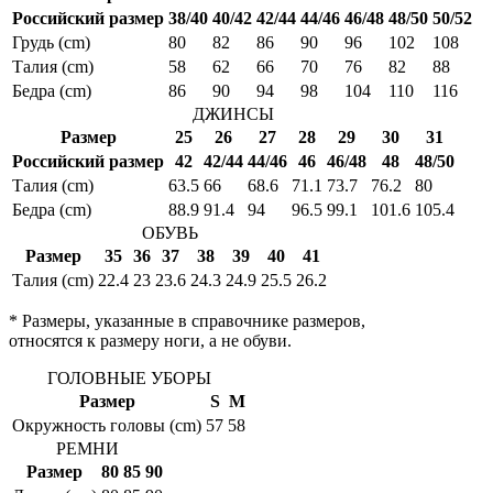
Российский размер
38/40
40/42
42/44
44/46
46/48
48/50
50/52
Грудь (cm)
80
82
86
90
96
102
108
Талия (cm)
58
62
66
70
76
82
88
Бедра (cm)
86
90
94
98
104
110
116
ДЖИНСЫ
Размер
25
26
27
28
29
30
31
Российский размер
42
42/44
44/46
46
46/48
48
48/50
Талия (cm)
63.5
66
68.6
71.1
73.7
76.2
80
Бедра (cm)
88.9
91.4
94
96.5
99.1
101.6
105.4
ОБУВЬ
Размер
35
36
37
38
39
40
41
Талия (cm)
22.4
23
23.6
24.3
24.9
25.5
26.2
* Размеры, указанные в справочнике размеров,
относятся к размеру ноги, а не обуви.
ГОЛОВНЫЕ УБОРЫ
Размер
S
M
Окружность головы (cm)
57
58
РЕМНИ
Размер
80
85
90