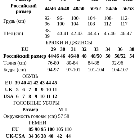
Российский
44/46
46/48
48/50
50/52
54/56
56/58
размер
92-
96-
100-
104-
108-
112-
Грудь (cm)
96
100
104
108
112
117
38-
Шея (cm)
40-41
42-43
44-45
45-46
46-47
39
БРЮКИ И ДЖИНСЫ
EU
29
30
31
32
33
34
36
38
Российский размер
44/46
46
46/48
48
48/50
50
50/52
54
Талия (cm)
76-80
80-84
84-88
92-96
Бедра (cm)
94-97
97-101
101-104
104-107
ОБУВЬ
EU
39
40
41
42
43
44
45
UK
5
6
7
8
9
10
11
USA
6
7
8
9
10
11
12
ГОЛОВНЫЕ УБОРЫ
Размер
M
L
Окружность головы (cm)
57
58
РЕМНИ
EU
85
90
95
100
105
110
UK-USA
34
36
38
40
42
44