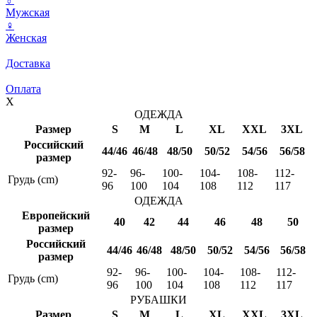
Мужская
♀
Женская
Доставка
Оплата
X
ОДЕЖДА
Размер
S
M
L
XL
XXL
3XL
Российский
44/46
46/48
48/50
50/52
54/56
56/58
размер
92-
96-
100-
104-
108-
112-
Грудь (cm)
96
100
104
108
112
117
ОДЕЖДА
Европейский
40
42
44
46
48
50
размер
Российский
44/46
46/48
48/50
50/52
54/56
56/58
размер
92-
96-
100-
104-
108-
112-
Грудь (cm)
96
100
104
108
112
117
РУБАШКИ
Размер
S
M
L
XL
XXL
3XL