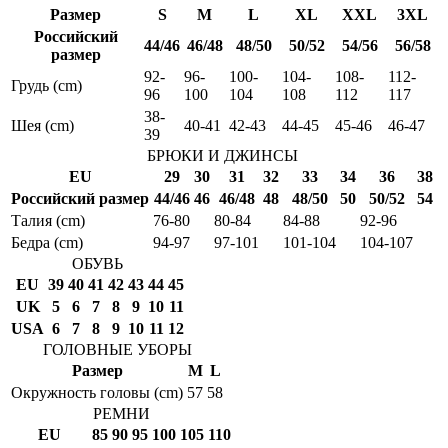
Размер
S
M
L
XL
XXL
3XL
Российский
44/46
46/48
48/50
50/52
54/56
56/58
размер
92-
96-
100-
104-
108-
112-
Грудь (cm)
96
100
104
108
112
117
38-
Шея (cm)
40-41
42-43
44-45
45-46
46-47
39
БРЮКИ И ДЖИНСЫ
EU
29
30
31
32
33
34
36
38
Российский размер
44/46
46
46/48
48
48/50
50
50/52
54
Талия (cm)
76-80
80-84
84-88
92-96
Бедра (cm)
94-97
97-101
101-104
104-107
ОБУВЬ
EU
39
40
41
42
43
44
45
UK
5
6
7
8
9
10
11
USA
6
7
8
9
10
11
12
ГОЛОВНЫЕ УБОРЫ
Размер
M
L
Окружность головы (cm)
57
58
РЕМНИ
EU
85
90
95
100
105
110