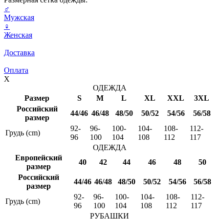
♂
Мужская
♀
Женская
Доставка
Оплата
X
ОДЕЖДА
Размер
S
M
L
XL
XXL
3XL
Российский
44/46
46/48
48/50
50/52
54/56
56/58
размер
92-
96-
100-
104-
108-
112-
Грудь (cm)
96
100
104
108
112
117
ОДЕЖДА
Европейский
40
42
44
46
48
50
размер
Российский
44/46
46/48
48/50
50/52
54/56
56/58
размер
92-
96-
100-
104-
108-
112-
Грудь (cm)
96
100
104
108
112
117
РУБАШКИ