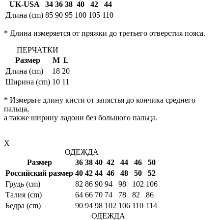
UK-USA
34
36
38
40
42
44
Длина (cm)
85
90
95
100
105
110
* Длина измеряется от пряжки до третьего отверстия пояса.
ПЕРЧАТКИ
Размер
M
L
Длина (cm)
18
20
Ширина (cm)
10
11
* Измерьте длину кисти от запястья до кончика среднего
пальца,
а также ширину ладони без большого пальца.
X
ОДЕЖДА
Размер
36
38
40
42
44
46
50
Российский размер
40
42
44
46
48
50
52
Грудь (cm)
82
86
90
94
98
102
106
Талия (cm)
64
66
70
74
78
82
86
Бедра (cm)
90
94
98
102
106
110
114
ОДЕЖДА