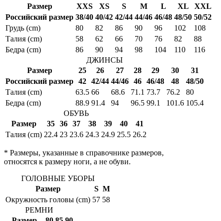
Размер
XXS
XS
S
M
L
XL
XXL
Российский размер
38/40
40/42
42/44
44/46
46/48
48/50
50/52
Грудь (cm)
80
82
86
90
96
102
108
Талия (cm)
58
62
66
70
76
82
88
Бедра (cm)
86
90
94
98
104
110
116
ДЖИНСЫ
Размер
25
26
27
28
29
30
31
Российский размер
42
42/44
44/46
46
46/48
48
48/50
Талия (cm)
63.5
66
68.6
71.1
73.7
76.2
80
Бедра (cm)
88.9
91.4
94
96.5
99.1
101.6
105.4
ОБУВЬ
Размер
35
36
37
38
39
40
41
Талия (cm)
22.4
23
23.6
24.3
24.9
25.5
26.2
* Размеры, указанные в справочнике размеров,
относятся к размеру ноги, а не обуви.
ГОЛОВНЫЕ УБОРЫ
Размер
S
M
Окружность головы (cm)
57
58
РЕМНИ
Размер
80
85
90