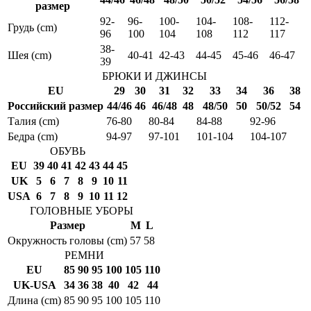
размер
92-
96-
100-
104-
108-
112-
Грудь (cm)
96
100
104
108
112
117
38-
Шея (cm)
40-41
42-43
44-45
45-46
46-47
39
БРЮКИ И ДЖИНСЫ
EU
29
30
31
32
33
34
36
38
Российский размер
44/46
46
46/48
48
48/50
50
50/52
54
Талия (cm)
76-80
80-84
84-88
92-96
Бедра (cm)
94-97
97-101
101-104
104-107
ОБУВЬ
EU
39
40
41
42
43
44
45
UK
5
6
7
8
9
10
11
USA
6
7
8
9
10
11
12
ГОЛОВНЫЕ УБОРЫ
Размер
M
L
Окружность головы (cm)
57
58
РЕМНИ
EU
85
90
95
100
105
110
UK-USA
34
36
38
40
42
44
Длина (cm)
85
90
95
100
105
110