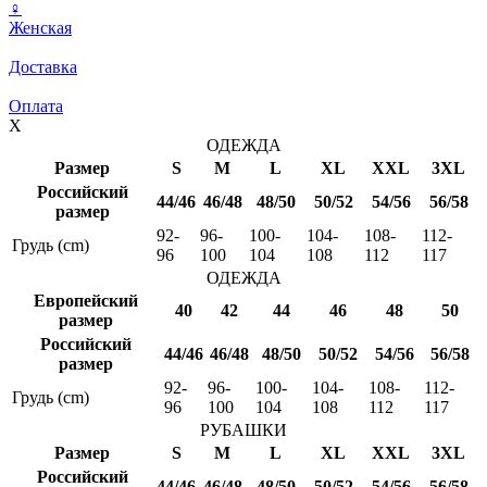
♀
Женская
Доставка
Оплата
X
ОДЕЖДА
Размер
S
M
L
XL
XXL
3XL
Российский
44/46
46/48
48/50
50/52
54/56
56/58
размер
92-
96-
100-
104-
108-
112-
Грудь (cm)
96
100
104
108
112
117
ОДЕЖДА
Европейский
40
42
44
46
48
50
размер
Российский
44/46
46/48
48/50
50/52
54/56
56/58
размер
92-
96-
100-
104-
108-
112-
Грудь (cm)
96
100
104
108
112
117
РУБАШКИ
Размер
S
M
L
XL
XXL
3XL
Российский
44/46
46/48
48/50
50/52
54/56
56/58