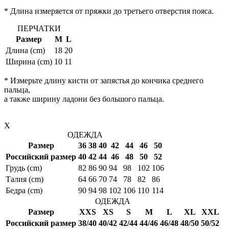
* Длина измеряется от пряжки до третьего отверстия пояса.
ПЕРЧАТКИ
Размер
M
L
Длина (cm)
18
20
Ширина (cm)
10
11
* Измерьте длину кисти от запястья до кончика среднего
пальца,
а также ширину ладони без большого пальца.
X
ОДЕЖДА
Размер
36
38
40
42
44
46
50
Российский размер
40
42
44
46
48
50
52
Грудь (cm)
82
86
90
94
98
102
106
Талия (cm)
64
66
70
74
78
82
86
Бедра (cm)
90
94
98
102
106
110
114
ОДЕЖДА
Размер
XXS
XS
S
M
L
XL
XXL
Российский размер
38/40
40/42
42/44
44/46
46/48
48/50
50/52