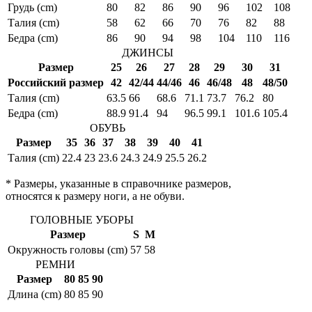
Грудь (cm)
80
82
86
90
96
102
108
Талия (cm)
58
62
66
70
76
82
88
Бедра (cm)
86
90
94
98
104
110
116
ДЖИНСЫ
Размер
25
26
27
28
29
30
31
Российский размер
42
42/44
44/46
46
46/48
48
48/50
Талия (cm)
63.5
66
68.6
71.1
73.7
76.2
80
Бедра (cm)
88.9
91.4
94
96.5
99.1
101.6
105.4
ОБУВЬ
Размер
35
36
37
38
39
40
41
Талия (cm)
22.4
23
23.6
24.3
24.9
25.5
26.2
* Размеры, указанные в справочнике размеров,
относятся к размеру ноги, а не обуви.
ГОЛОВНЫЕ УБОРЫ
Размер
S
M
Окружность головы (cm)
57
58
РЕМНИ
Размер
80
85
90
Длина (cm)
80
85
90