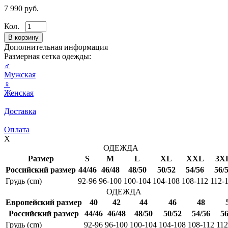
7 990 руб.
Кол.
Дополнительная информация
Размерная сетка одежды:
♂
Мужская
♀
Женская
Доставка
Оплата
X
ОДЕЖДА
Размер
S
M
L
XL
XXL
3X
Российский размер
44/46
46/48
48/50
50/52
54/56
56/
Грудь (cm)
92-96
96-100
100-104
104-108
108-112
112-
ОДЕЖДА
Европейский размер
40
42
44
46
48
Российский размер
44/46
46/48
48/50
50/52
54/56
56
Грудь (cm)
92-96
96-100
100-104
104-108
108-112
112