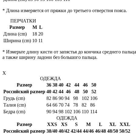
* Длина измеряется от пряжки до третьего отверстия пояса.
ПЕРЧАТКИ
Размер
M
L
Длина (cm)
18
20
Ширина (cm)
10
11
* Измерьте длину кисти от запястья до кончика среднего пальца
а также ширину ладони без большого пальца.
X
ОДЕЖДА
Размер
36
38
40
42
44
46
50
Российский размер
40
42
44
46
48
50
52
Грудь (cm)
82
86
90
94
98
102
106
Талия (cm)
64
66
70
74
78
82
86
Бедра (cm)
90
94
98
102
106
110
114
ОДЕЖДА
Размер
XXS
XS
S
M
L
XL
XXL
Российский размер
38/40
40/42
42/44
44/46
46/48
48/50
50/52