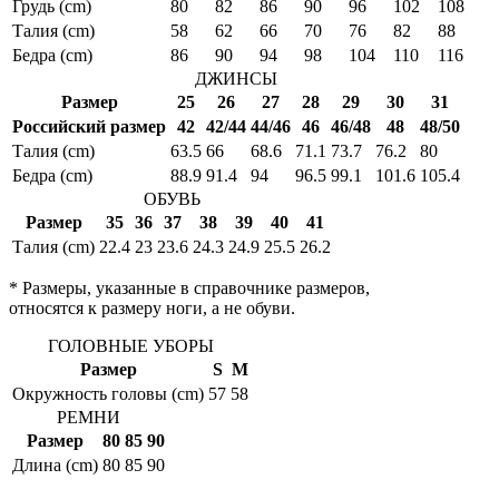
Грудь (cm)
80
82
86
90
96
102
108
Талия (cm)
58
62
66
70
76
82
88
Бедра (cm)
86
90
94
98
104
110
116
ДЖИНСЫ
Размер
25
26
27
28
29
30
31
Российский размер
42
42/44
44/46
46
46/48
48
48/50
Талия (cm)
63.5
66
68.6
71.1
73.7
76.2
80
Бедра (cm)
88.9
91.4
94
96.5
99.1
101.6
105.4
ОБУВЬ
Размер
35
36
37
38
39
40
41
Талия (cm)
22.4
23
23.6
24.3
24.9
25.5
26.2
* Размеры, указанные в справочнике размеров,
относятся к размеру ноги, а не обуви.
ГОЛОВНЫЕ УБОРЫ
Размер
S
M
Окружность головы (cm)
57
58
РЕМНИ
Размер
80
85
90
Длина (cm)
80
85
90