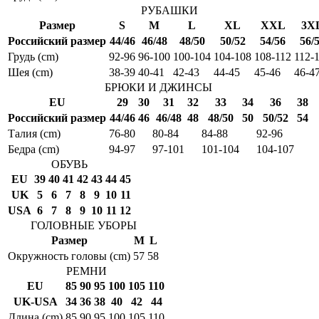
РУБАШКИ
Размер
S
M
L
XL
XXL
3X
Российский размер
44/46
46/48
48/50
50/52
54/56
56/
Грудь (cm)
92-96
96-100
100-104
104-108
108-112
112-
Шея (cm)
38-39
40-41
42-43
44-45
45-46
46-4
БРЮКИ И ДЖИНСЫ
EU
29
30
31
32
33
34
36
38
Российский размер
44/46
46
46/48
48
48/50
50
50/52
54
Талия (cm)
76-80
80-84
84-88
92-96
Бедра (cm)
94-97
97-101
101-104
104-107
ОБУВЬ
EU
39
40
41
42
43
44
45
UK
5
6
7
8
9
10
11
USA
6
7
8
9
10
11
12
ГОЛОВНЫЕ УБОРЫ
Размер
M
L
Окружность головы (cm)
57
58
РЕМНИ
EU
85
90
95
100
105
110
UK-USA
34
36
38
40
42
44
Длина (cm)
85
90
95
100
105
110