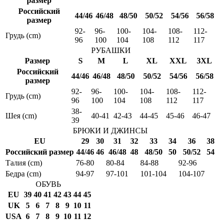
размер
Российский
44/46
46/48
48/50
50/52
54/56
56/58
размер
92-
96-
100-
104-
108-
112-
Грудь (cm)
96
100
104
108
112
117
РУБАШКИ
Размер
S
M
L
XL
XXL
3XL
Российский
44/46
46/48
48/50
50/52
54/56
56/58
размер
92-
96-
100-
104-
108-
112-
Грудь (cm)
96
100
104
108
112
117
38-
Шея (cm)
40-41
42-43
44-45
45-46
46-47
39
БРЮКИ И ДЖИНСЫ
EU
29
30
31
32
33
34
36
38
Российский размер
44/46
46
46/48
48
48/50
50
50/52
54
Талия (cm)
76-80
80-84
84-88
92-96
Бедра (cm)
94-97
97-101
101-104
104-107
ОБУВЬ
EU
39
40
41
42
43
44
45
UK
5
6
7
8
9
10
11
USA
6
7
8
9
10
11
12