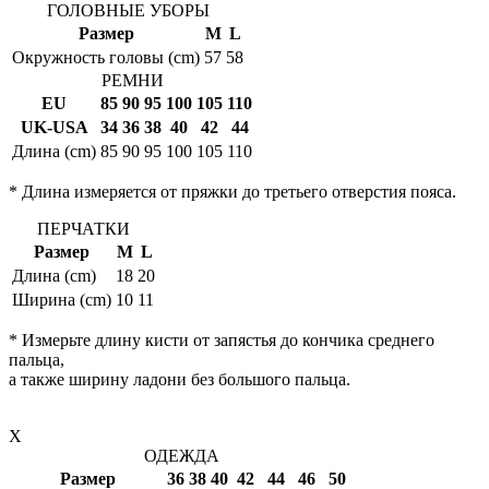
ГОЛОВНЫЕ УБОРЫ
Размер
M
L
Окружность головы (cm)
57
58
РЕМНИ
EU
85
90
95
100
105
110
UK-USA
34
36
38
40
42
44
Длина (cm)
85
90
95
100
105
110
* Длина измеряется от пряжки до третьего отверстия пояса.
ПЕРЧАТКИ
Размер
M
L
Длина (cm)
18
20
Ширина (cm)
10
11
* Измерьте длину кисти от запястья до кончика среднего
пальца,
а также ширину ладони без большого пальца.
X
ОДЕЖДА
Размер
36
38
40
42
44
46
50