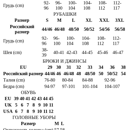
92-
96-
100-
104-
108-
112-
Грудь (cm)
96
100
104
108
112
117
РУБАШКИ
Размер
S
M
L
XL
XXL
3XL
Российский
44/46
46/48
48/50
50/52
54/56
56/58
размер
92-
96-
100-
104-
108-
112-
Грудь (cm)
96
100
104
108
112
117
38-
Шея (cm)
40-41
42-43
44-45
45-46
46-47
39
БРЮКИ И ДЖИНСЫ
EU
29
30
31
32
33
34
36
38
Российский размер
44/46
46
46/48
48
48/50
50
50/52
54
Талия (cm)
76-80
80-84
84-88
92-96
Бедра (cm)
94-97
97-101
101-104
104-107
ОБУВЬ
EU
39
40
41
42
43
44
45
UK
5
6
7
8
9
10
11
USA
6
7
8
9
10
11
12
ГОЛОВНЫЕ УБОРЫ
Размер
M
L
Окружность головы (cm)
57
58