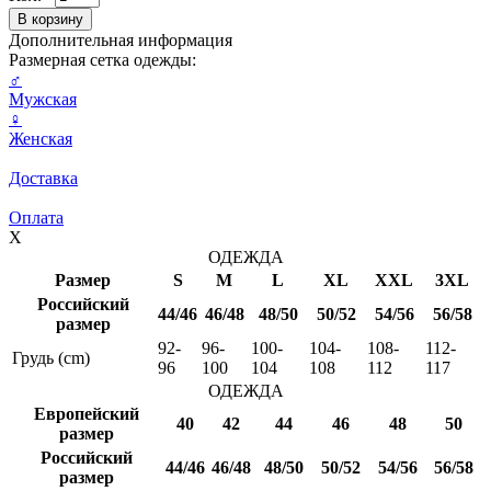
Дополнительная информация
Размерная сетка одежды:
♂
Мужская
♀
Женская
Доставка
Оплата
X
ОДЕЖДА
Размер
S
M
L
XL
XXL
3XL
Российский
44/46
46/48
48/50
50/52
54/56
56/58
размер
92-
96-
100-
104-
108-
112-
Грудь (cm)
96
100
104
108
112
117
ОДЕЖДА
Европейский
40
42
44
46
48
50
размер
Российский
44/46
46/48
48/50
50/52
54/56
56/58
размер