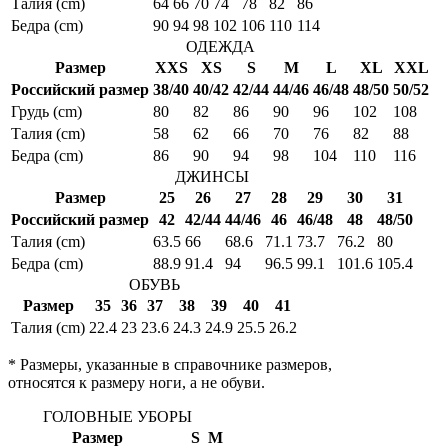
Талия (cm)
64
66
70
74
78
82
86
Бедра (cm)
90
94
98
102
106
110
114
ОДЕЖДА
Размер
XXS
XS
S
M
L
XL
XXL
Российский размер
38/40
40/42
42/44
44/46
46/48
48/50
50/52
Грудь (cm)
80
82
86
90
96
102
108
Талия (cm)
58
62
66
70
76
82
88
Бедра (cm)
86
90
94
98
104
110
116
ДЖИНСЫ
Размер
25
26
27
28
29
30
31
Российский размер
42
42/44
44/46
46
46/48
48
48/50
Талия (cm)
63.5
66
68.6
71.1
73.7
76.2
80
Бедра (cm)
88.9
91.4
94
96.5
99.1
101.6
105.4
ОБУВЬ
Размер
35
36
37
38
39
40
41
Талия (cm)
22.4
23
23.6
24.3
24.9
25.5
26.2
* Размеры, указанные в справочнике размеров,
относятся к размеру ноги, а не обуви.
ГОЛОВНЫЕ УБОРЫ
Размер
S
M