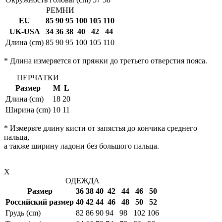
РЕМНИ
EU
85
90
95
100
105
110
UK-USA
34
36
38
40
42
44
Длина (cm)
85
90
95
100
105
110
* Длина измеряется от пряжки до третьего отверстия пояса.
ПЕРЧАТКИ
Размер
M
L
Длина (cm)
18
20
Ширина (cm)
10
11
* Измерьте длину кисти от запястья до кончика среднего
пальца,
а также ширину ладони без большого пальца.
X
ОДЕЖДА
Размер
36
38
40
42
44
46
50
Российский размер
40
42
44
46
48
50
52
Грудь (cm)
82
86
90
94
98
102
106