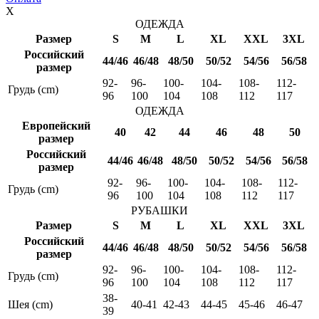
X
ОДЕЖДА
Размер
S
M
L
XL
XXL
3XL
Российский
44/46
46/48
48/50
50/52
54/56
56/58
размер
92-
96-
100-
104-
108-
112-
Грудь (cm)
96
100
104
108
112
117
ОДЕЖДА
Европейский
40
42
44
46
48
50
размер
Российский
44/46
46/48
48/50
50/52
54/56
56/58
размер
92-
96-
100-
104-
108-
112-
Грудь (cm)
96
100
104
108
112
117
РУБАШКИ
Размер
S
M
L
XL
XXL
3XL
Российский
44/46
46/48
48/50
50/52
54/56
56/58
размер
92-
96-
100-
104-
108-
112-
Грудь (cm)
96
100
104
108
112
117
38-
Шея (cm)
40-41
42-43
44-45
45-46
46-47
39