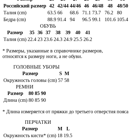
Российский размер
42
42/44
44/46
46
46/48
48
48/50
Талия (cm)
63.5
66
68.6
71.1
73.7
76.2
80
Бедра (cm)
88.9
91.4
94
96.5
99.1
101.6
105.4
ОБУВЬ
Размер
35
36
37
38
39
40
41
Талия (cm)
22.4
23
23.6
24.3
24.9
25.5
26.2
* Размеры, указанные в справочнике размеров,
относятся к размеру ноги, а не обуви.
ГОЛОВНЫЕ УБОРЫ
Размер
S
M
Окружность головы (cm)
57
58
РЕМНИ
Размер
80
85
90
Длина (cm)
80
85
90
* Длина измеряется от пряжки до третьего отверстия пояса
ПЕРЧАТКИ
Размер
M
L
Окружность кисти* (cm)
18
19.5