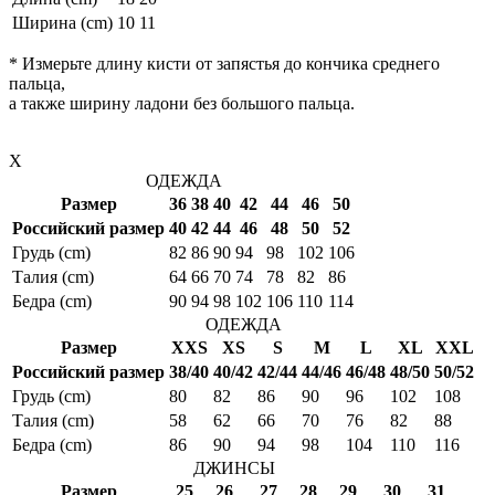
Ширина (cm)
10
11
* Измерьте длину кисти от запястья до кончика среднего
пальца,
а также ширину ладони без большого пальца.
X
ОДЕЖДА
Размер
36
38
40
42
44
46
50
Российский размер
40
42
44
46
48
50
52
Грудь (cm)
82
86
90
94
98
102
106
Талия (cm)
64
66
70
74
78
82
86
Бедра (cm)
90
94
98
102
106
110
114
ОДЕЖДА
Размер
XXS
XS
S
M
L
XL
XXL
Российский размер
38/40
40/42
42/44
44/46
46/48
48/50
50/52
Грудь (cm)
80
82
86
90
96
102
108
Талия (cm)
58
62
66
70
76
82
88
Бедра (cm)
86
90
94
98
104
110
116
ДЖИНСЫ
Размер
25
26
27
28
29
30
31