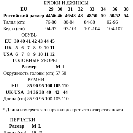
БРЮКИ И ДЖИНСЫ
EU
29
30
31
32
33
34
36
38
Российский размер
44/46
46
46/48
48
48/50
50
50/52
54
Талия (cm)
76-80
80-84
84-88
92-96
Бедра (cm)
94-97
97-101
101-104
104-107
ОБУВЬ
EU
39
40
41
42
43
44
45
UK
5
6
7
8
9
10
11
USA
6
7
8
9
10
11
12
ГОЛОВНЫЕ УБОРЫ
Размер
M
L
Окружность головы (cm)
57
58
РЕМНИ
EU
85
90
95
100
105
110
UK-USA
34
36
38
40
42
44
Длина (cm)
85
90
95
100
105
110
* Длина измеряется от пряжки до третьего отверстия пояса.
ПЕРЧАТКИ
Размер
M
L
Длина (cm)
18
20