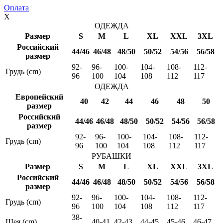
Оплата
X
ОДЕЖДА
Размер
S
M
L
XL
XXL
3XL
Российский
44/46
46/48
48/50
50/52
54/56
56/58
размер
92-
96-
100-
104-
108-
112-
Грудь (cm)
96
100
104
108
112
117
ОДЕЖДА
Европейский
40
42
44
46
48
50
размер
Российский
44/46
46/48
48/50
50/52
54/56
56/58
размер
92-
96-
100-
104-
108-
112-
Грудь (cm)
96
100
104
108
112
117
РУБАШКИ
Размер
S
M
L
XL
XXL
3XL
Российский
44/46
46/48
48/50
50/52
54/56
56/58
размер
92-
96-
100-
104-
108-
112-
Грудь (cm)
96
100
104
108
112
117
38-
Шея (cm)
40-41
42-43
44-45
45-46
46-47