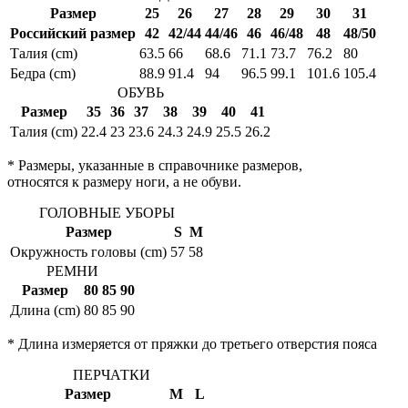
Размер
25
26
27
28
29
30
31
Российский размер
42
42/44
44/46
46
46/48
48
48/50
Талия (cm)
63.5
66
68.6
71.1
73.7
76.2
80
Бедра (cm)
88.9
91.4
94
96.5
99.1
101.6
105.4
ОБУВЬ
Размер
35
36
37
38
39
40
41
Талия (cm)
22.4
23
23.6
24.3
24.9
25.5
26.2
* Размеры, указанные в справочнике размеров,
относятся к размеру ноги, а не обуви.
ГОЛОВНЫЕ УБОРЫ
Размер
S
M
Окружность головы (cm)
57
58
РЕМНИ
Размер
80
85
90
Длина (cm)
80
85
90
* Длина измеряется от пряжки до третьего отверстия пояса
ПЕРЧАТКИ
Размер
M
L