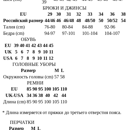
39
БРЮКИ И ДЖИНСЫ
EU
29
30
31
32
33
34
36
38
Российский размер
44/46
46
46/48
48
48/50
50
50/52
54
Талия (cm)
76-80
80-84
84-88
92-96
Бедра (cm)
94-97
97-101
101-104
104-107
ОБУВЬ
EU
39
40
41
42
43
44
45
UK
5
6
7
8
9
10
11
USA
6
7
8
9
10
11
12
ГОЛОВНЫЕ УБОРЫ
Размер
M
L
Окружность головы (cm)
57
58
РЕМНИ
EU
85
90
95
100
105
110
UK-USA
34
36
38
40
42
44
Длина (cm)
85
90
95
100
105
110
* Длина измеряется от пряжки до третьего отверстия пояса.
ПЕРЧАТКИ
Размер
M
L