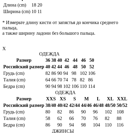
Длина (cm)
18
20
Ширина (cm)
10
11
* Измерьте длину кисти от запястья до кончика среднего
пальца,
а также ширину ладони без большого пальца.
X
ОДЕЖДА
Размер
36
38
40
42
44
46
50
Российский размер
40
42
44
46
48
50
52
Грудь (cm)
82
86
90
94
98
102
106
Талия (cm)
64
66
70
74
78
82
86
Бедра (cm)
90
94
98
102
106
110
114
ОДЕЖДА
Размер
XXS
XS
S
M
L
XL
XXL
Российский размер
38/40
40/42
42/44
44/46
46/48
48/50
50/52
Грудь (cm)
80
82
86
90
96
102
108
Талия (cm)
58
62
66
70
76
82
88
Бедра (cm)
86
90
94
98
104
110
116
ДЖИНСЫ