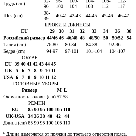
92-
96-
100-
104-
108-
112-
Грудь (cm)
96
100
104
108
112
117
38-
Шея (cm)
40-41
42-43
44-45
45-46
46-47
39
БРЮКИ И ДЖИНСЫ
EU
29
30
31
32
33
34
36
38
Российский размер
44/46
46
46/48
48
48/50
50
50/52
54
Талия (cm)
76-80
80-84
84-88
92-96
Бедра (cm)
94-97
97-101
101-104
104-107
ОБУВЬ
EU
39
40
41
42
43
44
45
UK
5
6
7
8
9
10
11
USA
6
7
8
9
10
11
12
ГОЛОВНЫЕ УБОРЫ
Размер
M
L
Окружность головы (cm)
57
58
РЕМНИ
EU
85
90
95
100
105
110
UK-USA
34
36
38
40
42
44
Длина (cm)
85
90
95
100
105
110
* Длина измеряется от пряжки до третьего отверстия пояса.