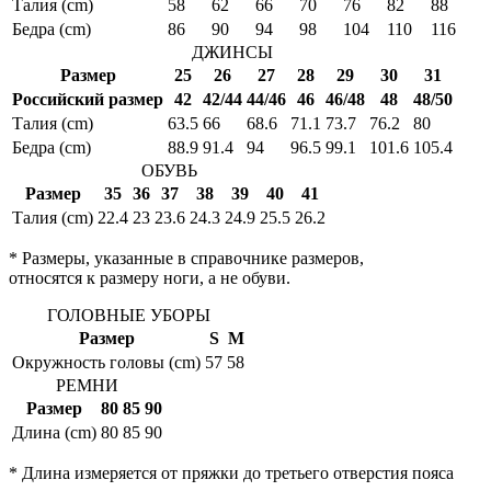
Талия (cm)
58
62
66
70
76
82
88
Бедра (cm)
86
90
94
98
104
110
116
ДЖИНСЫ
Размер
25
26
27
28
29
30
31
Российский размер
42
42/44
44/46
46
46/48
48
48/50
Талия (cm)
63.5
66
68.6
71.1
73.7
76.2
80
Бедра (cm)
88.9
91.4
94
96.5
99.1
101.6
105.4
ОБУВЬ
Размер
35
36
37
38
39
40
41
Талия (cm)
22.4
23
23.6
24.3
24.9
25.5
26.2
* Размеры, указанные в справочнике размеров,
относятся к размеру ноги, а не обуви.
ГОЛОВНЫЕ УБОРЫ
Размер
S
M
Окружность головы (cm)
57
58
РЕМНИ
Размер
80
85
90
Длина (cm)
80
85
90
* Длина измеряется от пряжки до третьего отверстия пояса