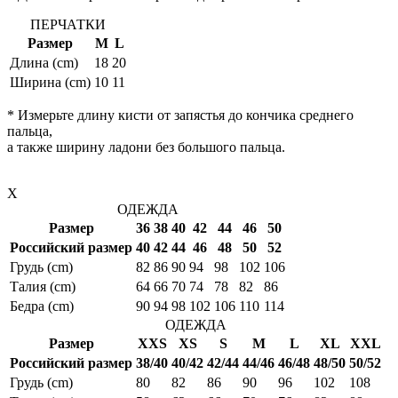
ПЕРЧАТКИ
Размер
M
L
Длина (cm)
18
20
Ширина (cm)
10
11
* Измерьте длину кисти от запястья до кончика среднего
пальца,
а также ширину ладони без большого пальца.
X
ОДЕЖДА
Размер
36
38
40
42
44
46
50
Российский размер
40
42
44
46
48
50
52
Грудь (cm)
82
86
90
94
98
102
106
Талия (cm)
64
66
70
74
78
82
86
Бедра (cm)
90
94
98
102
106
110
114
ОДЕЖДА
Размер
XXS
XS
S
M
L
XL
XXL
Российский размер
38/40
40/42
42/44
44/46
46/48
48/50
50/52
Грудь (cm)
80
82
86
90
96
102
108