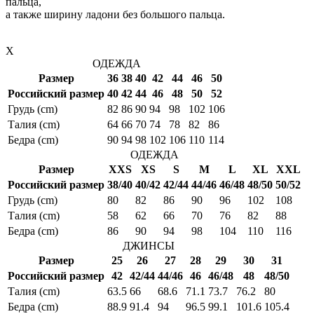
пальца,
а также ширину ладони без большого пальца.
X
ОДЕЖДА
Размер
36
38
40
42
44
46
50
Российский размер
40
42
44
46
48
50
52
Грудь (cm)
82
86
90
94
98
102
106
Талия (cm)
64
66
70
74
78
82
86
Бедра (cm)
90
94
98
102
106
110
114
ОДЕЖДА
Размер
XXS
XS
S
M
L
XL
XXL
Российский размер
38/40
40/42
42/44
44/46
46/48
48/50
50/52
Грудь (cm)
80
82
86
90
96
102
108
Талия (cm)
58
62
66
70
76
82
88
Бедра (cm)
86
90
94
98
104
110
116
ДЖИНСЫ
Размер
25
26
27
28
29
30
31
Российский размер
42
42/44
44/46
46
46/48
48
48/50
Талия (cm)
63.5
66
68.6
71.1
73.7
76.2
80
Бедра (cm)
88.9
91.4
94
96.5
99.1
101.6
105.4