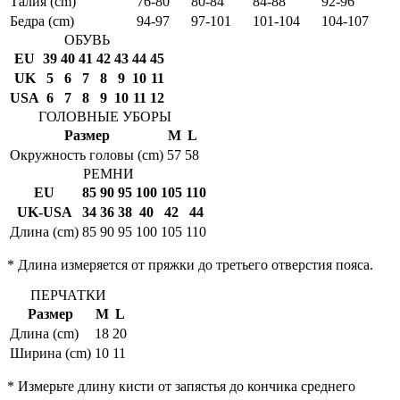
Талия (cm)
76-80
80-84
84-88
92-96
Бедра (cm)
94-97
97-101
101-104
104-107
ОБУВЬ
EU
39
40
41
42
43
44
45
UK
5
6
7
8
9
10
11
USA
6
7
8
9
10
11
12
ГОЛОВНЫЕ УБОРЫ
Размер
M
L
Окружность головы (cm)
57
58
РЕМНИ
EU
85
90
95
100
105
110
UK-USA
34
36
38
40
42
44
Длина (cm)
85
90
95
100
105
110
* Длина измеряется от пряжки до третьего отверстия пояса.
ПЕРЧАТКИ
Размер
M
L
Длина (cm)
18
20
Ширина (cm)
10
11
* Измерьте длину кисти от запястья до кончика среднего