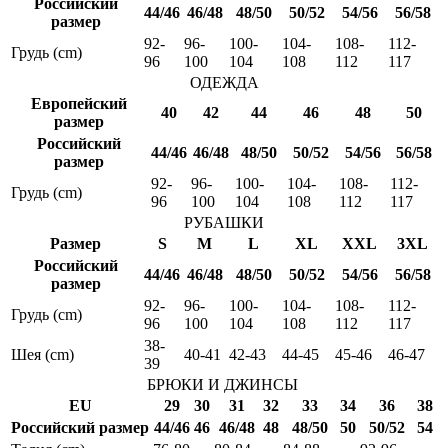
Российский
44/46
46/48
48/50
50/52
54/56
56/58
размер
92-
96-
100-
104-
108-
112-
Грудь (cm)
96
100
104
108
112
117
ОДЕЖДА
Европейский
40
42
44
46
48
50
размер
Российский
44/46
46/48
48/50
50/52
54/56
56/58
размер
92-
96-
100-
104-
108-
112-
Грудь (cm)
96
100
104
108
112
117
РУБАШКИ
Размер
S
M
L
XL
XXL
3XL
Российский
44/46
46/48
48/50
50/52
54/56
56/58
размер
92-
96-
100-
104-
108-
112-
Грудь (cm)
96
100
104
108
112
117
38-
Шея (cm)
40-41
42-43
44-45
45-46
46-47
39
БРЮКИ И ДЖИНСЫ
EU
29
30
31
32
33
34
36
38
Российский размер
44/46
46
46/48
48
48/50
50
50/52
54