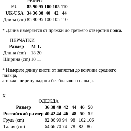
РЕМНИ
EU
85
90
95
100
105
110
UK-USA
34
36
38
40
42
44
Длина (cm)
85
90
95
100
105
110
* Длина измеряется от пряжки до третьего отверстия пояса.
ПЕРЧАТКИ
Размер
M
L
Длина (cm)
18
20
Ширина (cm)
10
11
* Измерьте длину кисти от запястья до кончика среднего
пальца,
а также ширину ладони без большого пальца.
X
ОДЕЖДА
Размер
36
38
40
42
44
46
50
Российский размер
40
42
44
46
48
50
52
Грудь (cm)
82
86
90
94
98
102
106
Талия (cm)
64
66
70
74
78
82
86