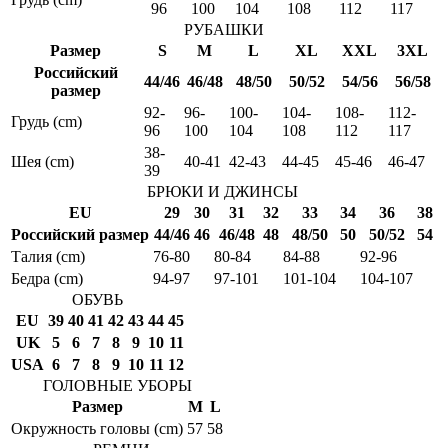
96
100
104
108
112
117
РУБАШКИ
Размер
S
M
L
XL
XXL
3XL
Российский
44/46
46/48
48/50
50/52
54/56
56/58
размер
92-
96-
100-
104-
108-
112-
Грудь (cm)
96
100
104
108
112
117
38-
Шея (cm)
40-41
42-43
44-45
45-46
46-47
39
БРЮКИ И ДЖИНСЫ
EU
29
30
31
32
33
34
36
38
Российский размер
44/46
46
46/48
48
48/50
50
50/52
54
Талия (cm)
76-80
80-84
84-88
92-96
Бедра (cm)
94-97
97-101
101-104
104-107
ОБУВЬ
EU
39
40
41
42
43
44
45
UK
5
6
7
8
9
10
11
USA
6
7
8
9
10
11
12
ГОЛОВНЫЕ УБОРЫ
Размер
M
L
Окружность головы (cm)
57
58