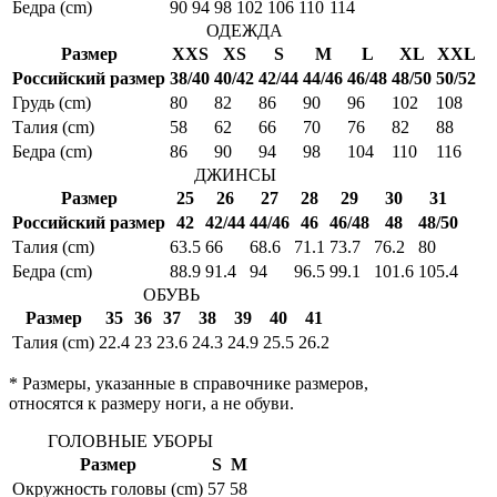
Бедра (cm)
90
94
98
102
106
110
114
ОДЕЖДА
Размер
XXS
XS
S
M
L
XL
XXL
Российский размер
38/40
40/42
42/44
44/46
46/48
48/50
50/52
Грудь (cm)
80
82
86
90
96
102
108
Талия (cm)
58
62
66
70
76
82
88
Бедра (cm)
86
90
94
98
104
110
116
ДЖИНСЫ
Размер
25
26
27
28
29
30
31
Российский размер
42
42/44
44/46
46
46/48
48
48/50
Талия (cm)
63.5
66
68.6
71.1
73.7
76.2
80
Бедра (cm)
88.9
91.4
94
96.5
99.1
101.6
105.4
ОБУВЬ
Размер
35
36
37
38
39
40
41
Талия (cm)
22.4
23
23.6
24.3
24.9
25.5
26.2
* Размеры, указанные в справочнике размеров,
относятся к размеру ноги, а не обуви.
ГОЛОВНЫЕ УБОРЫ
Размер
S
M
Окружность головы (cm)
57
58