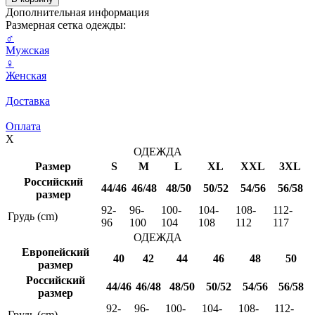
Дополнительная информация
Размерная сетка одежды:
♂
Мужская
♀
Женская
Доставка
Оплата
X
ОДЕЖДА
Размер
S
M
L
XL
XXL
3XL
Российский
44/46
46/48
48/50
50/52
54/56
56/58
размер
92-
96-
100-
104-
108-
112-
Грудь (cm)
96
100
104
108
112
117
ОДЕЖДА
Европейский
40
42
44
46
48
50
размер
Российский
44/46
46/48
48/50
50/52
54/56
56/58
размер
92-
96-
100-
104-
108-
112-
Грудь (cm)