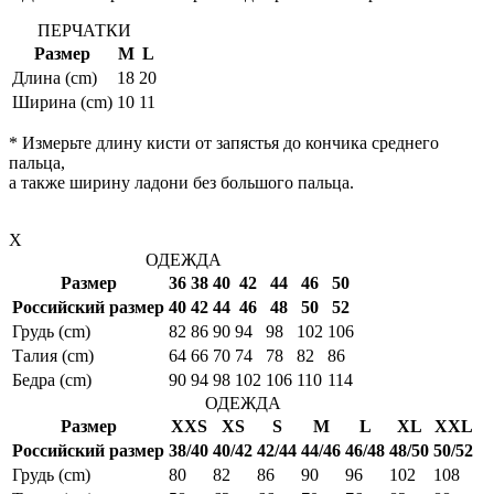
ПЕРЧАТКИ
Размер
M
L
Длина (cm)
18
20
Ширина (cm)
10
11
* Измерьте длину кисти от запястья до кончика среднего
пальца,
а также ширину ладони без большого пальца.
X
ОДЕЖДА
Размер
36
38
40
42
44
46
50
Российский размер
40
42
44
46
48
50
52
Грудь (cm)
82
86
90
94
98
102
106
Талия (cm)
64
66
70
74
78
82
86
Бедра (cm)
90
94
98
102
106
110
114
ОДЕЖДА
Размер
XXS
XS
S
M
L
XL
XXL
Российский размер
38/40
40/42
42/44
44/46
46/48
48/50
50/52
Грудь (cm)
80
82
86
90
96
102
108