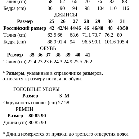
Талия (cm)
58
62
66
70
76
82
88
Бедра (cm)
86
90
94
98
104
110
116
ДЖИНСЫ
Размер
25
26
27
28
29
30
31
Российский размер
42
42/44
44/46
46
46/48
48
48/50
Талия (cm)
63.5
66
68.6
71.1
73.7
76.2
80
Бедра (cm)
88.9
91.4
94
96.5
99.1
101.6
105.4
ОБУВЬ
Размер
35
36
37
38
39
40
41
Талия (cm)
22.4
23
23.6
24.3
24.9
25.5
26.2
* Размеры, указанные в справочнике размеров,
относятся к размеру ноги, а не обуви.
ГОЛОВНЫЕ УБОРЫ
Размер
S
M
Окружность головы (cm)
57
58
РЕМНИ
Размер
80
85
90
Длина (cm)
80
85
90
* Длина измеряется от пряжки до третьего отверстия пояса