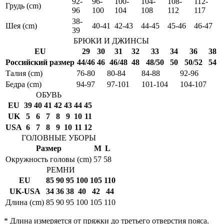
92-
96-
100-
104-
108-
112-
Грудь (cm)
96
100
104
108
112
117
38-
Шея (cm)
40-41
42-43
44-45
45-46
46-47
39
БРЮКИ И ДЖИНСЫ
EU
29
30
31
32
33
34
36
38
Российский размер
44/46
46
46/48
48
48/50
50
50/52
54
Талия (cm)
76-80
80-84
84-88
92-96
Бедра (cm)
94-97
97-101
101-104
104-107
ОБУВЬ
EU
39
40
41
42
43
44
45
UK
5
6
7
8
9
10
11
USA
6
7
8
9
10
11
12
ГОЛОВНЫЕ УБОРЫ
Размер
M
L
Окружность головы (cm)
57
58
РЕМНИ
EU
85
90
95
100
105
110
UK-USA
34
36
38
40
42
44
Длина (cm)
85
90
95
100
105
110
* Длина измеряется от пряжки до третьего отверстия пояса.