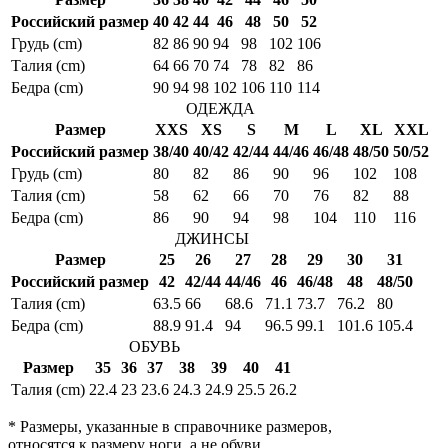
Российский размер
40
42
44
46
48
50
52
Грудь (cm)
82
86
90
94
98
102
106
Талия (cm)
64
66
70
74
78
82
86
Бедра (cm)
90
94
98
102
106
110
114
ОДЕЖДА
Размер
XXS
XS
S
M
L
XL
XXL
Российский размер
38/40
40/42
42/44
44/46
46/48
48/50
50/52
Грудь (cm)
80
82
86
90
96
102
108
Талия (cm)
58
62
66
70
76
82
88
Бедра (cm)
86
90
94
98
104
110
116
ДЖИНСЫ
Размер
25
26
27
28
29
30
31
Российский размер
42
42/44
44/46
46
46/48
48
48/50
Талия (cm)
63.5
66
68.6
71.1
73.7
76.2
80
Бедра (cm)
88.9
91.4
94
96.5
99.1
101.6
105.4
ОБУВЬ
Размер
35
36
37
38
39
40
41
Талия (cm)
22.4
23
23.6
24.3
24.9
25.5
26.2
* Размеры, указанные в справочнике размеров,
относятся к размеру ноги, а не обуви.