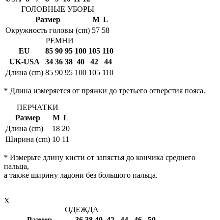
ГОЛОВНЫЕ УБОРЫ
Размер
M
L
Окружность головы (cm)
57
58
РЕМНИ
EU
85
90
95
100
105
110
UK-USA
34
36
38
40
42
44
Длина (cm)
85
90
95
100
105
110
* Длина измеряется от пряжки до третьего отверстия пояса.
ПЕРЧАТКИ
Размер
M
L
Длина (cm)
18
20
Ширина (cm)
10
11
* Измерьте длину кисти от запястья до кончика среднего
пальца,
а также ширину ладони без большого пальца.
X
ОДЕЖДА
Размер
36
38
40
42
44
46
50