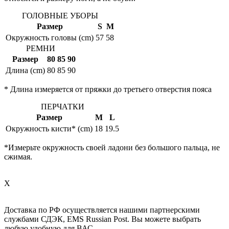
ГОЛОВНЫЕ УБОРЫ
Размер
S
M
Окружность головы (cm)
57
58
РЕМНИ
Размер
80
85
90
Длина (cm)
80
85
90
* Длина измеряется от пряжки до третьего отверстия пояса
ПЕРЧАТКИ
Размер
M
L
Окружность кисти* (cm)
18
19.5
*Измерьте окружность своей ладони без большого пальца, не
сжимая.
X
Доставка по РФ осуществляется нашими партнерскими
службами СДЭК, EMS Russian Post. Вы можете выбрать
любую удобную для ВАС.