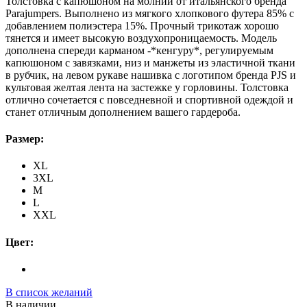
Толстовка с капюшоном на молнии от итальянского бренда
Parajumpers. Выполнено из мягкого хлопкового футера 85% с
добавлением полиэстера 15%. Прочный трикотаж хорошо
тянется и имеет высокую воздухопроницаемость. Модель
дополнена спереди карманом -*кенгуру*, регулируемым
капюшоном с завязками, низ и манжеты из эластичной ткани
в рубчик, на левом рукаве нашивка с логотипом бренда PJS и
культовая желтая лента на застежке у горловины. Толстовка
отлично сочетается с повседневной и спортивной одеждой и
станет отличным дополнением вашего гардероба.
Размер:
XL
3XL
M
L
XXL
Цвет:
В список желаний
В наличии