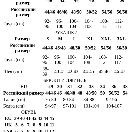
40
42
44
46
48
50
размер
Российский
44/46
46/48
48/50
50/52
54/56
56/58
размер
92-
96-
100-
104-
108-
112-
Грудь (cm)
96
100
104
108
112
117
РУБАШКИ
Размер
S
M
L
XL
XXL
3XL
Российский
44/46
46/48
48/50
50/52
54/56
56/58
размер
92-
96-
100-
104-
108-
112-
Грудь (cm)
96
100
104
108
112
117
38-
Шея (cm)
40-41
42-43
44-45
45-46
46-47
39
БРЮКИ И ДЖИНСЫ
EU
29
30
31
32
33
34
36
38
Российский размер
44/46
46
46/48
48
48/50
50
50/52
54
Талия (cm)
76-80
80-84
84-88
92-96
Бедра (cm)
94-97
97-101
101-104
104-107
ОБУВЬ
EU
39
40
41
42
43
44
45
UK
5
6
7
8
9
10
11
USA
6
7
8
9
10
11
12