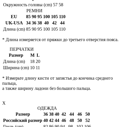
Окружность головы (cm)
57
58
РЕМНИ
EU
85
90
95
100
105
110
UK-USA
34
36
38
40
42
44
Длина (cm)
85
90
95
100
105
110
* Длина измеряется от пряжки до третьего отверстия пояса.
ПЕРЧАТКИ
Размер
M
L
Длина (cm)
18
20
Ширина (cm)
10
11
* Измерьте длину кисти от запястья до кончика среднего
пальца,
а также ширину ладони без большого пальца.
X
ОДЕЖДА
Размер
36
38
40
42
44
46
50
Российский размер
40
42
44
46
48
50
52
Грудь (cm)
82
86
90
94
98
102
106