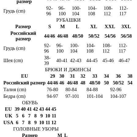
размер
92-
96-
100-
104-
108-
112-
Грудь (cm)
96
100
104
108
112
117
РУБАШКИ
Размер
S
M
L
XL
XXL
3XL
Российский
44/46
46/48
48/50
50/52
54/56
56/58
размер
92-
96-
100-
104-
108-
112-
Грудь (cm)
96
100
104
108
112
117
38-
Шея (cm)
40-41
42-43
44-45
45-46
46-47
39
БРЮКИ И ДЖИНСЫ
EU
29
30
31
32
33
34
36
38
Российский размер
44/46
46
46/48
48
48/50
50
50/52
54
Талия (cm)
76-80
80-84
84-88
92-96
Бедра (cm)
94-97
97-101
101-104
104-107
ОБУВЬ
EU
39
40
41
42
43
44
45
UK
5
6
7
8
9
10
11
USA
6
7
8
9
10
11
12
ГОЛОВНЫЕ УБОРЫ
Размер
M
L