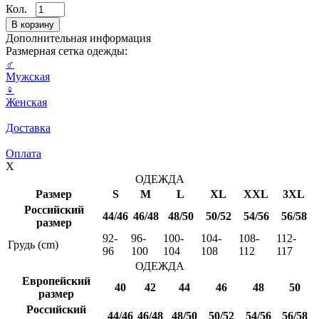
Кол.
Дополнительная информация
Размерная сетка одежды:
♂
Мужская
♀
Женская
Доставка
Оплата
X
ОДЕЖДА
Размер
S
M
L
XL
XXL
3XL
Российский
44/46
46/48
48/50
50/52
54/56
56/58
размер
92-
96-
100-
104-
108-
112-
Грудь (cm)
96
100
104
108
112
117
ОДЕЖДА
Европейский
40
42
44
46
48
50
размер
Российский
44/46
46/48
48/50
50/52
54/56
56/58