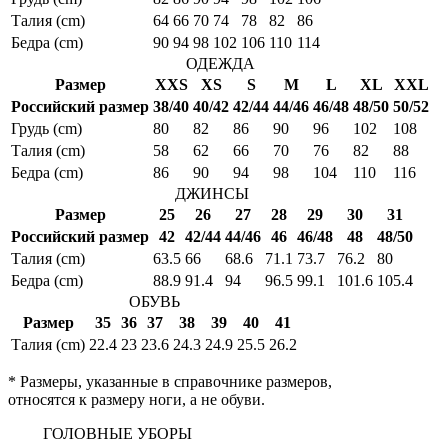
Талия (cm)
64
66
70
74
78
82
86
Бедра (cm)
90
94
98
102
106
110
114
ОДЕЖДА
Размер
XXS
XS
S
M
L
XL
XXL
Российский размер
38/40
40/42
42/44
44/46
46/48
48/50
50/52
Грудь (cm)
80
82
86
90
96
102
108
Талия (cm)
58
62
66
70
76
82
88
Бедра (cm)
86
90
94
98
104
110
116
ДЖИНСЫ
Размер
25
26
27
28
29
30
31
Российский размер
42
42/44
44/46
46
46/48
48
48/50
Талия (cm)
63.5
66
68.6
71.1
73.7
76.2
80
Бедра (cm)
88.9
91.4
94
96.5
99.1
101.6
105.4
ОБУВЬ
Размер
35
36
37
38
39
40
41
Талия (cm)
22.4
23
23.6
24.3
24.9
25.5
26.2
* Размеры, указанные в справочнике размеров,
относятся к размеру ноги, а не обуви.
ГОЛОВНЫЕ УБОРЫ